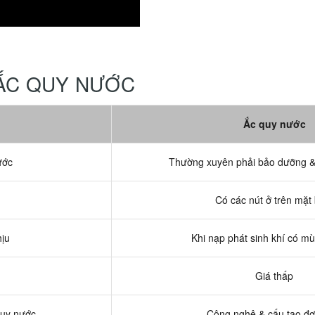
 ẮC QUY NƯỚC
Ắc quy nước
ước
Thường xuyên phải bảo dưỡng &
Có các nút ở trên mặt
hịu
Khi nạp phát sinh khí có mù
Giá thấp
quy nước
Công nghệ & cấu tạo đơ