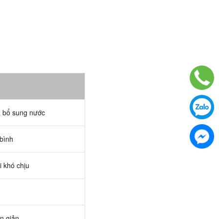
 bổ sung nước
 bình
i khó chịu
n giản