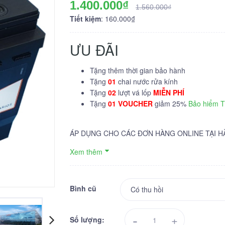
1.400.000₫
1.560.000₫
Tiết kiệm
: 160.000₫
ƯU ĐÃI
Tặng thêm thời gian bảo hành
Tặng
01
chai nước rửa kính
Tặng
02
lượt vá lốp
MIỄN PHÍ
Tặng
01 VOUCHER
giảm 25%
Bảo hiểm 
ÁP DỤNG CHO CÁC ĐƠN HÀNG ONLINE TẠI H
Xem thêm
Bình cũ
-
+
Số lượng: