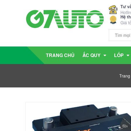
Tư v
Hotli
Hệ t
Giá t
TRANG CHỦ
ẮC QUY
LỐP
Trang