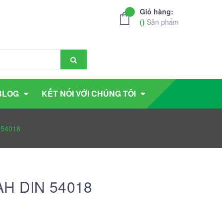
Giỏ hàng:
(
)
Sản phẩm
BLOG
KẾT NỐI VỚI CHÚNG TÔI
 54018
0AH DIN 54018