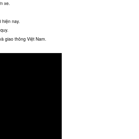
ờn xe.
i hiện nay.
 quy.
và giao thông Việt Nam.