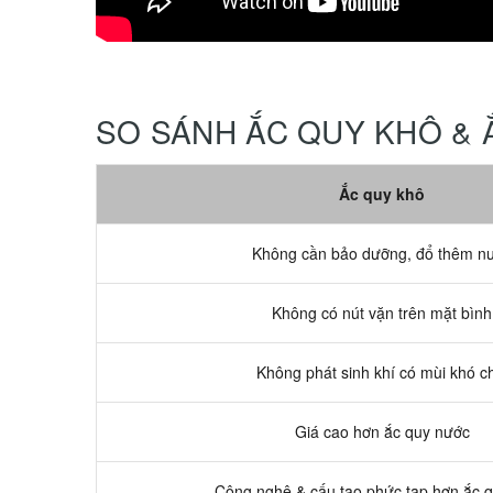
SO SÁNH ẮC QUY KHÔ &
Ắc quy khô
Không cần bảo dưỡng, đổ thêm n
Không có nút vặn trên mặt bình
Không phát sinh khí có mùi khó c
Giá cao hơn ắc quy nước
Công nghệ & cấu tạo phức tạp hơn ắc 