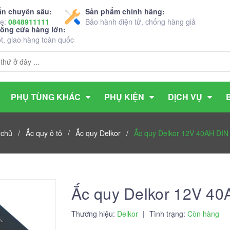
ấn chuyên sâu:
Sản phẩm chính hãng:
ne:
0848911111
Bảo hành điện tử, chống hàng giả
hống cửa hàng lớn:
ốt, giao hàng toàn quốc
PHỤ TÙNG KHÁC
PHỤ KIỆN
DỊCH VỤ
 chủ
/
Ắc quy ô tô
/
Ắc quy Delkor
/
Ắc quy Delkor 12V 40AH DIN
Ắc quy Delkor 12V 4
Thương hiệu:
Delkor
|
Tình trạng:
Còn hàng