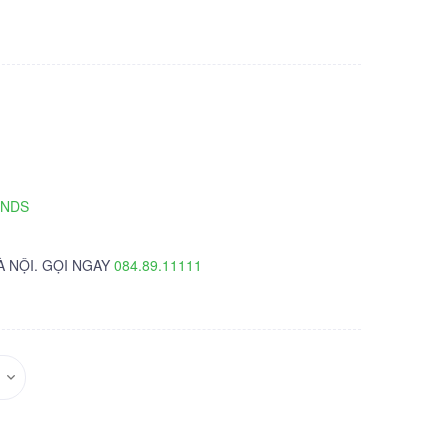
TNDS
À NỘI. GỌI NGAY
084.89.11111