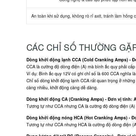
An toàn khi sử dụng, không rò rỉ axit, tránh làm hỏng c
CÁC CHỈ SỐ THƯỜNG GẶ
Dòng khởi động lạnh CCA (Cold Cranking Amps) - Đơ
CCA là cường độ dòng điện (A) mà bình ắc quy phải cấp t
Ví dụ: Bình ắc quy 12V có ghi chỉ số là 600 CCA nghĩa là
Chỉ số dòng khởi động lạnh CCA rất quan trọng ở những 
càng nhiều, khởi động càng dễ dàng.
Dòng khởi động CA (Cranking Amps) - Đơn vị tính: 
Tương tự như CCA nhưng CA là cường độ dòng điện (A) mà
Dòng khởi động nóng HCA (Hot Cranking Amps) - Đơ
Tương tự như CCA nhưng HCA là cường độ dòng điện (A) m
Dung lượng dữ trữ RC (Reserve Capacity) - Đơn vị tí