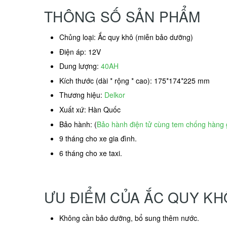
THÔNG SỐ SẢN PHẨM
Chủng loại: Ắc quy khô (miễn bảo dưỡng)
Điện áp: 12V
Dung lượng:
40AH
Kích thước (dài * rộng * cao): 175*174*225 mm
Thương hiệu:
Delkor
Xuất xứ: Hàn Quốc
Bảo hành: (
Bảo hành điện tử cùng tem chống hàng 
9 tháng cho xe gia đình.
6 tháng cho xe taxi.
ƯU ĐIỂM CỦA ẮC QUY K
Không cần bảo dưỡng, bổ sung thêm nước.