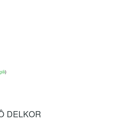
giả
)
HÔ DELKOR