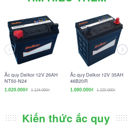
Ắc quy Delkor 12V 26AH
Ắc quy Delkor 12V 35AH
NT50-N24
46B20R
1.020.000₫
1.080.000₫
1.124.000₫
1.220.000₫
Kiến thức ắc quy