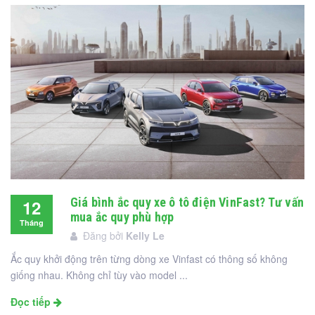
Giá bình ắc quy xe ô tô điện VinFast? Tư vấn
12
mua ắc quy phù hợp
Tháng
Đăng bởi
Kelly Le
12
Ắc quy khởi động trên từng dòng xe Vinfast có thông số không
giống nhau. Không chỉ tùy vào model ...
Đọc tiếp