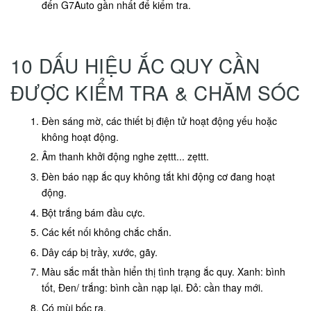
đến G7Auto gần nhất để kiểm tra.
10 DẤU HIỆU ẮC QUY CẦN
ĐƯỢC KIỂM TRA & CHĂM SÓC
Đèn sáng mờ, các thiết bị điện tử hoạt động yếu hoặc
không hoạt động.
Âm thanh khởi động nghe zẹttt... zẹttt.
Đèn báo nạp ắc quy không tắt khi động cơ đang hoạt
động.
Bột trắng bám đầu cực.
Các kết nối không chắc chắn.
Dây cáp bị trầy, xước, gãy.
Màu sắc mắt thần hiển thị tình trạng ắc quy. Xanh: bình
tốt, Đen/ trắng: bình cần nạp lại. Đỏ: cần thay mới.
Có mùi bốc ra.