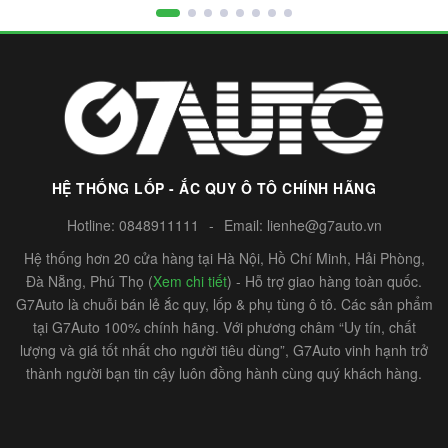
HỆ THỐNG LỐP - ẮC QUY Ô TÔ CHÍNH HÃNG
Hotline:
0848911111
-
Email:
lienhe@g7auto.vn
Hệ thống hơn 20 cửa hàng tại Hà Nội, Hồ Chí Minh, Hải Phòng,
Đà Nẵng, Phú Thọ (
Xem chi tiết
) - Hỗ trợ giao hàng toàn quốc.
G7Auto là chuỗi bán lẻ ắc quy, lốp & phụ tùng ô tô. Các sản phẩm
tại G7Auto 100% chính hãng. Với phương châm “Uy tín, chất
lượng và giá tốt nhất cho người tiêu dùng”, G7Auto vinh hạnh trở
thành người bạn tin cậy luôn đồng hành cùng quý khách hàng.