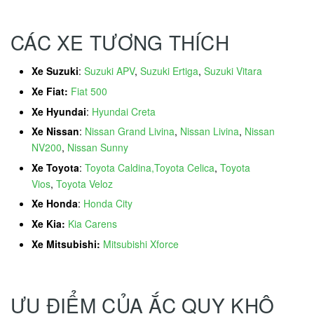
CÁC XE TƯƠNG THÍCH
Xe Suzuki
:
Suzuki APV
,
Suzuki Ertiga
,
Suzuki Vitara
Xe Fiat:
Fiat 500
Xe Hyundai
:
Hyundai Creta
Xe Nissan
:
Nissan Grand Livina
,
Nissan Livina
,
Nissan
NV200
,
Nissan Sunny
Xe Toyota
:
Toyota Caldina,Toyota Celica
,
Toyota
Vios
,
Toyota Veloz
Xe Honda
:
Honda City
Xe Kia:
Kia Carens
Xe Mitsubishi:
Mitsubishi Xforce
ƯU ĐIỂM CỦA ẮC QUY KHÔ