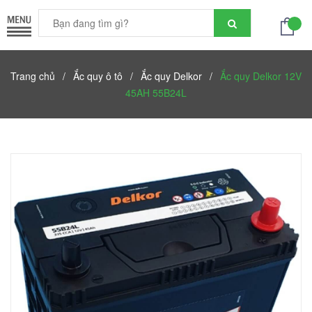
Trang chủ
/
Ắc quy ô tô
/
Ắc quy Delkor
/
Ắc quy Delkor 12V
45AH 55B24L