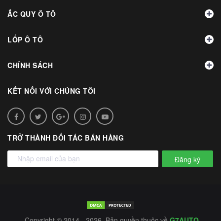
ẮC QUY Ô TÔ
LỐP Ô TÔ
CHÍNH SÁCH
KẾT NỐI VỚI CHÚNG TÔI
TRỞ THÀNH ĐỐI TÁC BÁN HÀNG
Đăng ký
Copyright © 2014 - 2026. Bản quyền thuộc về
G7AUTO