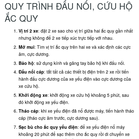
QUY TRÌNH ĐẤU NỐI, CỨU HỘ
ẮC QUY
Vị trí 2 xe
: đặt 2 xe sao cho vị trí giữa hai ắc quy gần nhất
nhưng không để 2 xe tiếp xúc trực tiếp với nhau.
Mở mui
: Tìm vị trí ắc quy trên hai xe và xác định các cực
âm, cực dương.
Bảo hộ
: sử dụng kính và găng tay bảo hộ khi đấu nối.
Đấu nối cáp
: tắt tất cả các thiết bị điện trên 2 xe rồi tiến
hành đấu cực dương của xe yếu điện vào cực dương của
xe cứu hộ.
Khởi động xe
: khởi động xe cứu hộ khoảng 5 phút, sau
đó khởi động xe yếu điện.
Tháo cáp
: khi xe yếu điện đã nổ được máy, tiến hành tháo
cáp (tháo cực âm trước, cực dương sau).
Sạc bù cho ắc quy yếu điện
: để xe yếu điện nổ máy
khoảng 20 phút để sạc thêm cho ắc quy rồi di chuyển xe