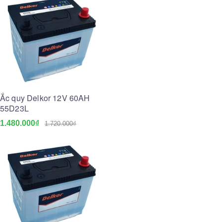
Ắc quy Delkor 12V 60AH
55D23L
1.480.000₫
1.720.000₫