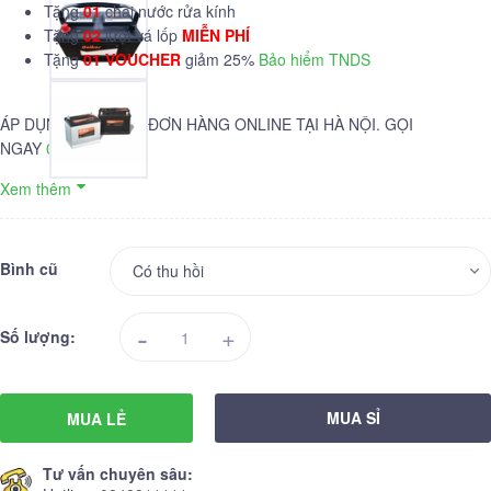
Tặng
01
chai nước rửa kính
Tặng
02
lượt vá lốp
MIỄN PHÍ
Tặng
01 VOUCHER
giảm 25%
Bảo hiểm TNDS
ÁP DỤNG CHO CÁC ĐƠN HÀNG ONLINE TẠI HÀ NỘI. GỌI
NGAY
084.89.11111
Xem thêm
Bình cũ
-
+
Số lượng:
MUA SỈ
MUA LẺ
Tư vấn chuyên sâu: