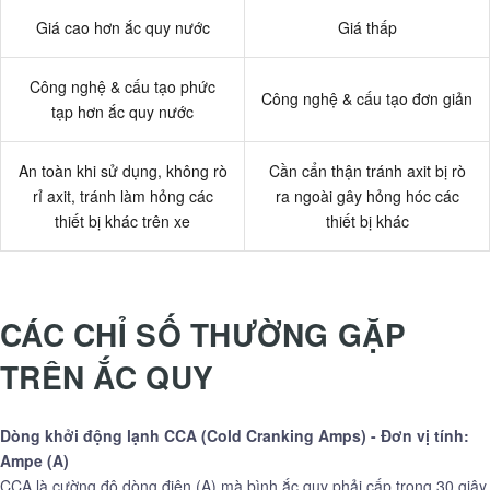
Giá cao hơn ắc quy nước
Giá thấp
Công nghệ & cấu tạo phức
Công nghệ & cấu tạo đơn giản
tạp hơn ắc quy nước
An toàn khi sử dụng, không rò
Cần cẩn thận tránh axit bị rò
rỉ axit, tránh làm hỏng các
ra ngoài gây hỏng hóc các
thiết bị khác trên xe
thiết bị khác
CÁC CHỈ SỐ THƯỜNG GẶP
TRÊN ẮC QUY
Dòng khởi động lạnh CCA (Cold Cranking Amps) - Đơn vị tính:
Ampe (A)
CCA là cường độ dòng điện (A) mà bình ắc quy phải cấp trong 30 giây