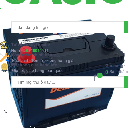
Còn hàng
Tư vấn chuyên sâu:
Hotline:
0848911111
Sản phẩm chính hãng:
Bảo hành điện tử, chống hàng giả
Hệ thống cửa hàng lớn:
Giỏ hàng:
Giá tốt, giao hàng toàn quốc
(
)
Sản phẩm