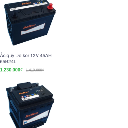
Ắc quy Delkor 12V 45AH
55B24L
1.230.000₫
1.410.000₫