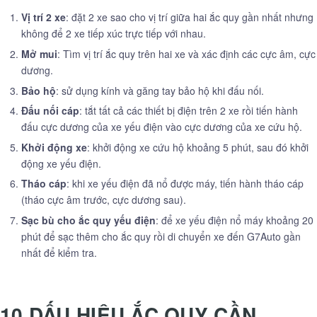
Vị trí 2 xe
: đặt 2 xe sao cho vị trí giữa hai ắc quy gần nhất nhưng
không để 2 xe tiếp xúc trực tiếp với nhau.
Mở mui
: Tìm vị trí ắc quy trên hai xe và xác định các cực âm, cực
dương.
Bảo hộ
: sử dụng kính và găng tay bảo hộ khi đấu nối.
Đấu nối cáp
: tắt tất cả các thiết bị điện trên 2 xe rồi tiến hành
đấu cực dương của xe yếu điện vào cực dương của xe cứu hộ.
Khởi động xe
: khởi động xe cứu hộ khoảng 5 phút, sau đó khởi
động xe yếu điện.
Tháo cáp
: khi xe yếu điện đã nổ được máy, tiến hành tháo cáp
(tháo cực âm trước, cực dương sau).
Sạc bù cho ắc quy yếu điện
: để xe yếu điện nổ máy khoảng 20
phút để sạc thêm cho ắc quy rồi di chuyển xe đến G7Auto gần
nhất để kiểm tra.
10 DẤU HIỆU ẮC QUY CẦN