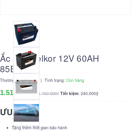
Ắc quy Delkor 12V 60AH
85BR60K
Thương hiệu:
Delkor
|
Tình trạng:
Còn hàng
1.510.000₫
Tiết kiệm
: 240.000₫
1.750.000₫
ƯU ĐÃI
Tặng thêm thời gian bảo hành