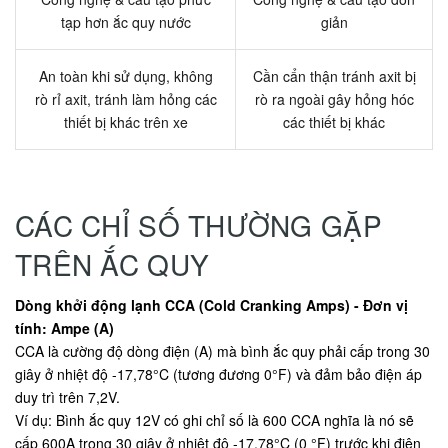
tạp hơn ắc quy nước
giản
An toàn khi sử dụng, không
Cần cẩn thận tránh axit bị
rò rỉ axit, tránh làm hỏng các
rò ra ngoài gây hỏng hóc
thiết bị khác trên xe
các thiết bị khác
CÁC CHỈ SỐ THƯỜNG GẶP
TRÊN ẮC QUY
Dòng khởi động lạnh CCA (Cold Cranking Amps) - Đơn vị
tính: Ampe (A)
CCA là cường độ dòng điện (A) mà bình ắc quy phải cấp trong 30
giây ở nhiệt độ -17,78°C (tương đương 0°F) và đảm bảo điện áp
duy trì trên 7,2V.
Ví dụ: Bình ắc quy 12V có ghi chỉ số là 600 CCA nghĩa là nó sẽ
cấp 600A trong 30 giây ở nhiệt độ -17,78°C (0 °F) trước khi điện