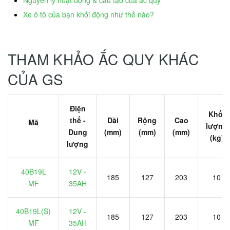
Xe ô tô của bạn khởi động như thế nào?
THAM KHẢO ẮC QUY KHÁC
CỦA GS
Điện
Khối
thế -
Dài
Rộng
Cao
Mã
lượng
Dung
(mm)
(mm)
(mm)
(kg)
lượng
40B19L
12V -
185
127
203
10
MF
35AH
40B19L(S)
12V -
185
127
203
10
MF
35AH