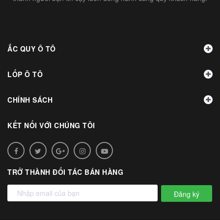
ẮC QUY Ô TÔ
LỐP Ô TÔ
CHÍNH SÁCH
KẾT NỐI VỚI CHÚNG TÔI
TRỞ THÀNH ĐỐI TÁC BÁN HÀNG
Đăng ký