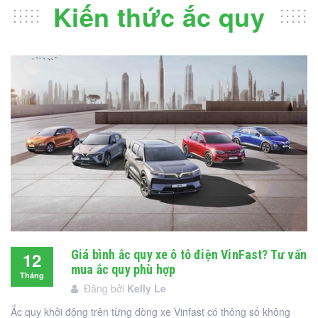
Kiến thức ắc quy
Giá bình ắc quy xe ô tô điện VinFast? Tư vấn
12
mua ắc quy phù hợp
Tháng
Đăng bởi
Kelly Le
12
Ắc quy khởi động trên từng dòng xe Vinfast có thông số không