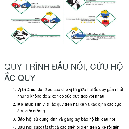
QUY TRÌNH ĐẤU NỐI, CỨU HỘ
ẮC QUY
Vị trí 2 xe
: đặt 2 xe sao cho vị trí giữa hai ắc quy gần nhất
nhưng không để 2 xe tiếp xúc trực tiếp với nhau.
Mở mui
: Tìm vị trí ắc quy trên hai xe và xác định các cực
âm, cực dương
Bảo hộ
: sử dụng kính và găng tay bảo hộ khi đấu nối
Đấu nối cáp
: tắt tất cả các thiết bị điện trên 2 xe rồi tiến