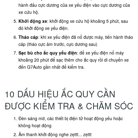
hành đấu cực dương của xe yếu điện vào cực dương của
xe cứu hộ.
Khởi động xe
: khởi động xe cứu hộ khoảng 5 phút, sau
đó khởi động xe yếu điện.
Tháo cáp
: khi xe yếu điện đã nổ được máy, tiến hành tháo
cáp (tháo cực âm trước, cực dương sau)
Sạc bù cho ắc quy yếu điện
: để xe yếu điện nổ máy
khoảng 20 phút để sạc thêm cho ắc quy rồi di chuyển xe
đến G7Auto gần nhất để kiểm tra.
10 DẤU HIỆU ẮC QUY CẦN
ĐƯỢC KIỂM TRA & CHĂM SÓC
Đèn sáng mờ, các thiết bị điện tử hoạt động yếu hoặc
không hoạt động
Âm thanh khởi động nghe zẹttt... zẹttt