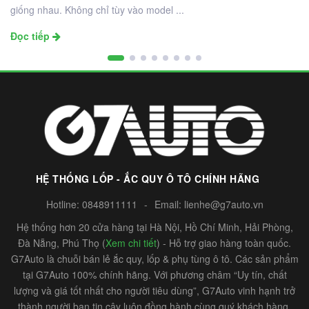
giống nhau. Không chỉ tùy vào model ...
Đọc tiếp
HỆ THỐNG LỐP - ẮC QUY Ô TÔ CHÍNH HÃNG
Hotline:
0848911111
-
Email:
lienhe@g7auto.vn
Hệ thống hơn 20 cửa hàng tại Hà Nội, Hồ Chí Minh, Hải Phòng,
Đà Nẵng, Phú Thọ (
Xem chi tiết
) - Hỗ trợ giao hàng toàn quốc.
G7Auto là chuỗi bán lẻ ắc quy, lốp & phụ tùng ô tô. Các sản phẩm
tại G7Auto 100% chính hãng. Với phương châm “Uy tín, chất
lượng và giá tốt nhất cho người tiêu dùng”, G7Auto vinh hạnh trở
thành người bạn tin cậy luôn đồng hành cùng quý khách hàng.