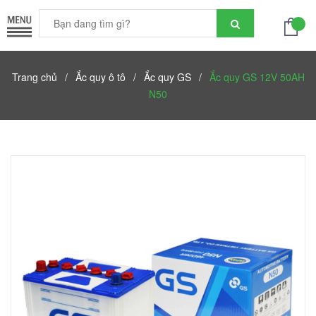
Trang chủ
/
Ắc quy ô tô
/
Ắc quy GS
/
Ắc quy GS 12V 50AH
N50