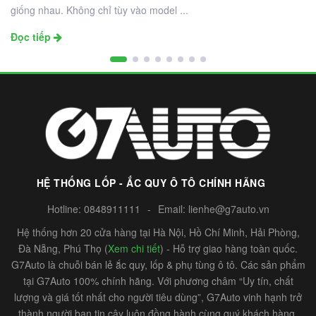
giống nhau. Không chỉ tùy vào model ...
Đọc tiếp
HỆ THỐNG LỐP - ẮC QUY Ô TÔ CHÍNH HÃNG
Hotline:
0848911111
-
Email:
lienhe@g7auto.vn
Hệ thống hơn 20 cửa hàng tại Hà Nội, Hồ Chí Minh, Hải Phòng,
Đà Nẵng, Phú Thọ (
Xem chi tiết
) - Hỗ trợ giao hàng toàn quốc.
G7Auto là chuỗi bán lẻ ắc quy, lốp & phụ tùng ô tô. Các sản phẩm
tại G7Auto 100% chính hãng. Với phương châm “Uy tín, chất
lượng và giá tốt nhất cho người tiêu dùng”, G7Auto vinh hạnh trở
thành người bạn tin cậy luôn đồng hành cùng quý khách hàng.