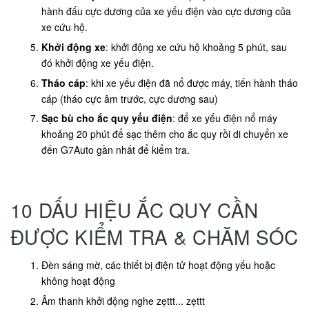
hành đấu cực dương của xe yếu điện vào cực dương của
xe cứu hộ.
Khởi động xe
: khởi động xe cứu hộ khoảng 5 phút, sau
đó khởi động xe yếu điện.
Tháo cáp
: khi xe yếu điện đã nổ được máy, tiến hành tháo
cáp (tháo cực âm trước, cực dương sau)
Sạc bù cho ắc quy yếu điện
: để xe yếu điện nổ máy
khoảng 20 phút để sạc thêm cho ắc quy rồi di chuyển xe
đến G7Auto gần nhất để kiểm tra.
10 DẤU HIỆU ẮC QUY CẦN
ĐƯỢC KIỂM TRA & CHĂM SÓC
Đèn sáng mờ, các thiết bị điện tử hoạt động yếu hoặc
không hoạt động
Âm thanh khởi động nghe zẹttt... zẹttt