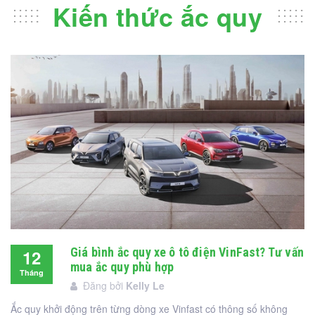
Kiến thức ắc quy
Giá bình ắc quy xe ô tô điện VinFast? Tư vấn
12
mua ắc quy phù hợp
Tháng
Đăng bởi
Kelly Le
12
Ắc quy khởi động trên từng dòng xe Vinfast có thông số không