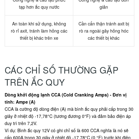
tạp hơn ắc quy nước
giản
An toàn khi sử dụng, không
Cần cẩn thận tránh axit bị
rò rỉ axit, tránh làm hỏng các
rò ra ngoài gây hỏng hóc
thiết bị khác trên xe
các thiết bị khác
CÁC CHỈ SỐ THƯỜNG GẶP
TRÊN ẮC QUY
Dòng khởi động lạnh CCA (Cold Cranking Amps) - Đơn vị
tính: Ampe (A)
CCA là cường độ dòng điện (A) mà bình ắc quy phải cấp trong 30
giây ở nhiệt độ -17,78°C (tương đương 0°F) và đảm bảo điện áp
duy trì trên 7,2V.
Ví dụ: Bình ắc quy 12V có ghi chỉ số là 600 CCA nghĩa là nó sẽ
cấp 600A trong 30 giây ở nhiệt độ -17,78°C (0 °F) trước khi điện