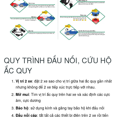
QUY TRÌNH ĐẤU NỐI, CỨU HỘ
ẮC QUY
Vị trí 2 xe
: đặt 2 xe sao cho vị trí giữa hai ắc quy gần nhất
nhưng không để 2 xe tiếp xúc trực tiếp với nhau.
Mở mui
: Tìm vị trí ắc quy trên hai xe và xác định các cực
âm, cực dương
Bảo hộ
: sử dụng kính và găng tay bảo hộ khi đấu nối
Đấu nối cáp
: tắt tất cả các thiết bị điện trên 2 xe rồi tiến