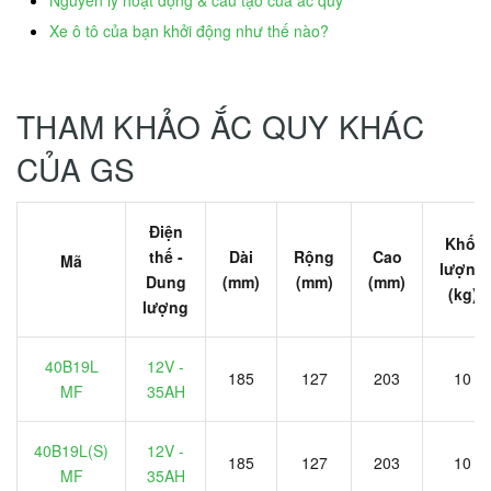
Xe ô tô của bạn khởi động như thế nào?
THAM KHẢO ẮC QUY KHÁC
CỦA GS
Điện
Khối
thế -
Dài
Rộng
Cao
Mã
lượng
Dung
(mm)
(mm)
(mm)
(kg)
lượng
40B19L
12V -
185
127
203
10
MF
35AH
40B19L(S)
12V -
185
127
203
10
MF
35AH