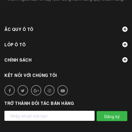
ẮC QUY Ô TÔ
LỐP Ô TÔ
CHÍNH SÁCH
KẾT NỐI VỚI CHÚNG TÔI
TRỞ THÀNH ĐỐI TÁC BÁN HÀNG
Đăng ký