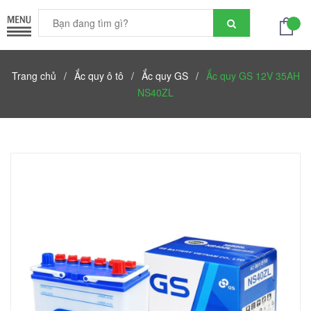
Trang chủ
/
Ắc quy ô tô
/
Ắc quy GS
/
Ắc quy GS 12V 35AH
NS40ZL