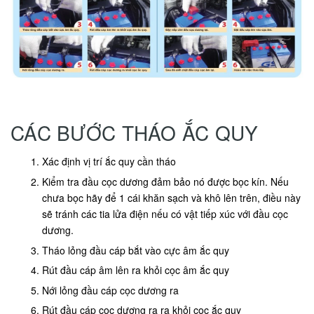
CÁC BƯỚC THÁO ẮC QUY
Xác định vị trí ắc quy cần tháo
Kiểm tra đầu cọc dương đảm bảo nó được bọc kín. Nếu
chưa bọc hãy để 1 cái khăn sạch và khô lên trên, điều này
sẽ tránh các tia lửa điện nếu có vật tiếp xúc với đầu cọc
dương.
Tháo lỏng đầu cáp bắt vào cực âm ắc quy
Rút đầu cáp âm lên ra khỏi cọc âm ắc quy
Nới lỏng đầu cáp cọc dương ra
Rút đầu cáp cọc dương ra ra khỏi cọc ắc quy