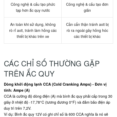
Công nghệ & cấu tạo phức
Công nghệ & cấu tạo đơn
tạp hơn ắc quy nước
giản
An toàn khi sử dụng, không
Cần cẩn thận tránh axit bị
rò rỉ axit, tránh làm hỏng các
rò ra ngoài gây hỏng hóc
thiết bị khác trên xe
các thiết bị khác
CÁC CHỈ SỐ THƯỜNG GẶP
TRÊN ẮC QUY
Dòng khởi động lạnh CCA (Cold Cranking Amps) - Đơn vị
tính: Ampe (A)
CCA là cường độ dòng điện (A) mà bình ắc quy phải cấp trong 30
giây ở nhiệt độ -17,78°C (tương đương 0°F) và đảm bảo điện áp
duy trì trên 7,2V.
Ví dụ: Bình ắc quy 12V có ghi chỉ số là 600 CCA nghĩa là nó sẽ