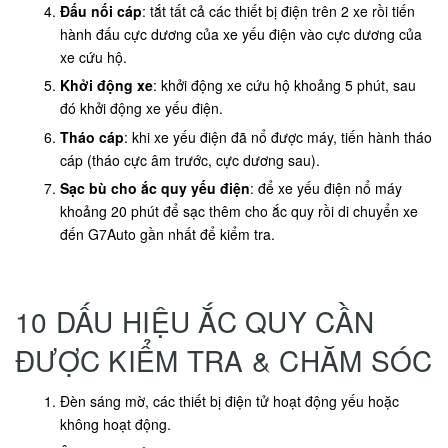
Đấu nối cáp
: tắt tất cả các thiết bị điện trên 2 xe rồi tiến
hành đấu cực dương của xe yếu điện vào cực dương của
xe cứu hộ.
Khởi động xe
: khởi động xe cứu hộ khoảng 5 phút, sau
đó khởi động xe yếu điện.
Tháo cáp
: khi xe yếu điện đã nổ được máy, tiến hành tháo
cáp (tháo cực âm trước, cực dương sau).
Sạc bù cho ắc quy yếu điện
: để xe yếu điện nổ máy
khoảng 20 phút để sạc thêm cho ắc quy rồi di chuyển xe
đến G7Auto gần nhất để kiểm tra.
10 DẤU HIỆU ẮC QUY CẦN
ĐƯỢC KIỂM TRA & CHĂM SÓC
Đèn sáng mờ, các thiết bị điện tử hoạt động yếu hoặc
không hoạt động.