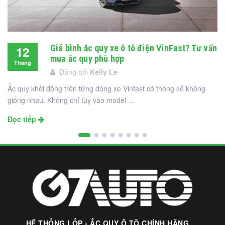
Giá bình ắc quy xe ô tô điện VinFast? Tư vấn
12
mua ắc quy phù hợp
Tháng
Đăng bởi
Kelly Le
12
Ắc quy khởi động trên từng dòng xe Vinfast có thông số không
giống nhau. Không chỉ tùy vào model ...
Đọc tiếp
HỆ THỐNG LỐP - ẮC QUY Ô TÔ CHÍNH HÃNG