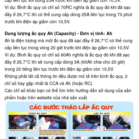
cấp liên tục với dòng 25A trước khi điện áp giảm còn 10,5V.
Ví dụ: Bình ắc quy có chỉ số 70RC nghĩa là ắc quy đó khi đã sạc
đầy ở 26,7°C thì có thể cung cấp dòng 25A liên tục trong 70 phút
trước khi điện áp giảm còn 10,5V.
Dung lượng ắc quy Ah (Capacity) - Đơn vị tính: Ah
Ah là điện lượng mà một ắc quy đã sạc đầy ở 26,7°C có thể cung
cấp liên tục trong vòng 20 giờ trước khi điện áp giảm còn 10,5V.
Ví dụ: Bình ắc quy có chỉ số 60Ah nghĩa là ắc quy đó khi đã sạc
đầy ở 26,7°C thì sẽ cung cấp dòng 3A (60Ah chia cho 20 giờ)
trong 20 tiếng liên tục trước khi điện áp giảm còn 10,5V.
Không phải tất cả thông tin đều được mô tả trên bình ắc quy, 2
chỉ số hay gặp nhất là CCA và Ah (hoặc RC).
Các chỉ số khác bạn có thể tìm trên hướng dẫn sử dụng của sản
phẩm hoặc trên website của nhà sản xuất.