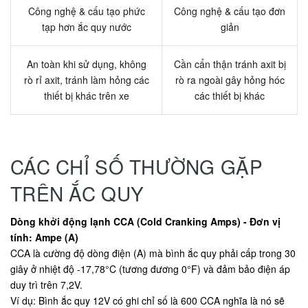
Công nghệ & cấu tạo phức
Công nghệ & cấu tạo đơn
tạp hơn ắc quy nước
giản
An toàn khi sử dụng, không
Cần cẩn thận tránh axit bị
rò rỉ axit, tránh làm hỏng các
rò ra ngoài gây hỏng hóc
thiết bị khác trên xe
các thiết bị khác
CÁC CHỈ SỐ THƯỜNG GẶP
TRÊN ẮC QUY
Dòng khởi động lạnh CCA (Cold Cranking Amps) - Đơn vị
tính: Ampe (A)
CCA là cường độ dòng điện (A) mà bình ắc quy phải cấp trong 30
giây ở nhiệt độ -17,78°C (tương đương 0°F) và đảm bảo điện áp
duy trì trên 7,2V.
Ví dụ: Bình ắc quy 12V có ghi chỉ số là 600 CCA nghĩa là nó sẽ