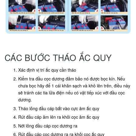
CÁC BƯỚC THÁO ẮC QUY
Xác định vị trí ắc quy cần tháo
Kiểm tra đầu cọc dương đảm bảo nó được bọc kín. Nếu
chưa bọc hãy để 1 cái khăn sạch và khô lên trên, điều này
sẽ tránh các tia lửa điện nếu có vật tiếp xúc với đầu cọc
dương.
Tháo lỏng đầu cáp bắt vào cực âm ắc quy
Rút đầu cáp âm lên ra khỏi cọc âm ắc quy
Nới lỏng đầu cáp cọc dương ra
Rút đầu cáp cọc dương ra ra khỏi cọc ắc quy