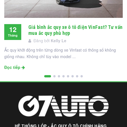
Giá bình ắc quy xe ô tô điện VinFast? Tư vấn
12
mua ắc quy phù hợp
Tháng
Đăng bởi
Kelly Le
12
Ắc quy khởi động trên từng dòng xe Vinfast có thông số không
giống nhau. Không chỉ tùy vào model ...
Đọc tiếp
HỆ THỐNG LỐP - ẮC QUY Ô TÔ CHÍNH HÃNG