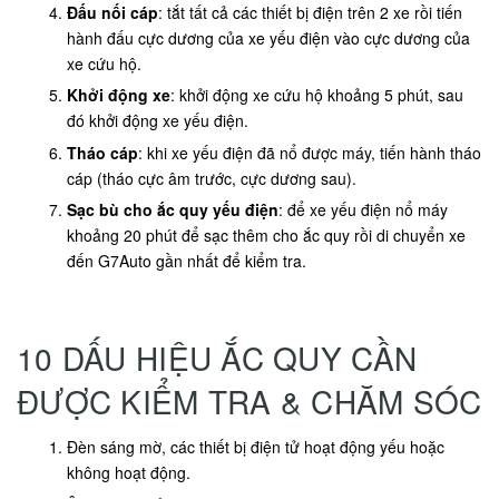
Đấu nối cáp
: tắt tất cả các thiết bị điện trên 2 xe rồi tiến
hành đấu cực dương của xe yếu điện vào cực dương của
xe cứu hộ.
Khởi động xe
: khởi động xe cứu hộ khoảng 5 phút, sau
đó khởi động xe yếu điện.
Tháo cáp
: khi xe yếu điện đã nổ được máy, tiến hành tháo
cáp (tháo cực âm trước, cực dương sau).
Sạc bù cho ắc quy yếu điện
: để xe yếu điện nổ máy
khoảng 20 phút để sạc thêm cho ắc quy rồi di chuyển xe
đến G7Auto gần nhất để kiểm tra.
10 DẤU HIỆU ẮC QUY CẦN
ĐƯỢC KIỂM TRA & CHĂM SÓC
Đèn sáng mờ, các thiết bị điện tử hoạt động yếu hoặc
không hoạt động.