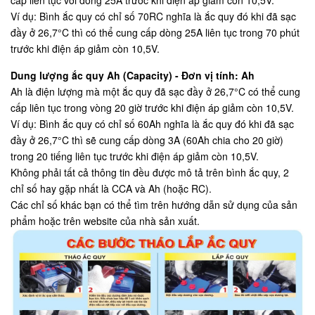
cấp liên tục với dòng 25A trước khi điện áp giảm còn 10,5V.
Ví dụ: Bình ắc quy có chỉ số 70RC nghĩa là ắc quy đó khi đã sạc
đầy ở 26,7°C thì có thể cung cấp dòng 25A liên tục trong 70 phút
trước khi điện áp giảm còn 10,5V.
Dung lượng ắc quy Ah (Capacity) - Đơn vị tính: Ah
Ah là điện lượng mà một ắc quy đã sạc đầy ở 26,7°C có thể cung
cấp liên tục trong vòng 20 giờ trước khi điện áp giảm còn 10,5V.
Ví dụ: Bình ắc quy có chỉ số 60Ah nghĩa là ắc quy đó khi đã sạc
đầy ở 26,7°C thì sẽ cung cấp dòng 3A (60Ah chia cho 20 giờ)
trong 20 tiếng liên tục trước khi điện áp giảm còn 10,5V.
Không phải tất cả thông tin đều được mô tả trên bình ắc quy, 2
chỉ số hay gặp nhất là CCA và Ah (hoặc RC).
Các chỉ số khác bạn có thể tìm trên hướng dẫn sử dụng của sản
phẩm hoặc trên website của nhà sản xuất.