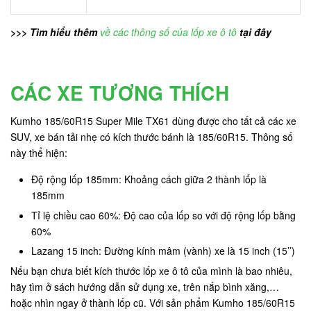
>>> Tìm hiểu thêm
về các thông số của lốp xe ô tô
tại đây
CÁC XE TƯƠNG THÍCH
Kumho 185/60R15 Super Mile TX61 dùng được cho tất cả các xe
SUV, xe bán tải nhẹ có kích thước bánh là 185/60R15. Thông số
này thể hiện:
Độ rộng lốp 185mm: Khoảng cách giữa 2 thành lốp là
185mm
Tỉ lệ chiều cao 60%: Độ cao của lốp so với độ rộng lốp bằng
60%
Lazang 15 inch: Đường kính mâm (vành) xe là 15 inch (15’’)
Nếu bạn chưa biết kích thước lốp xe ô tô của mình là bao nhiêu,
hãy tìm ở sách hướng dẫn sử dụng xe, trên nắp bình xăng,…
hoặc nhìn ngay ở thành lốp cũ. Với sản phẩm Kumho 185/60R15