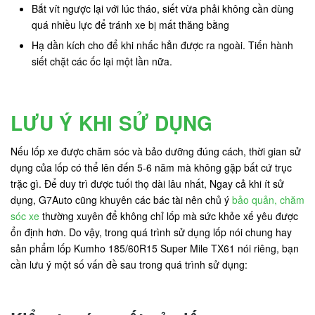
Bắt vít ngược lại với lúc tháo, siết vừa phải không cần dùng
quá nhiều lực để tránh xe bị mất thăng bằng
Hạ dần kích cho để khi nhấc hẳn được ra ngoài. Tiến hành
siết chặt các ốc lại một lần nữa.
LƯU Ý KHI SỬ DỤNG
Nếu lốp xe được chăm sóc và bảo dưỡng đúng cách, thời gian sử
dụng của lốp có thể lên đến 5-6 năm mà không gặp bất cứ trục
trặc gì. Để duy trì được tuối thọ dài lâu nhất, Ngay cả khi ít sử
dụng, G7Auto cũng khuyên các bác tài nên chủ ý
bảo quản, chăm
sóc xe
thường xuyên để không chỉ lốp mà sức khỏe xế yêu được
ổn định hơn. Do vậy, trong quá trình sử dụng lốp nói chung hay
sản phẩm lốp Kumho 185/60R15 Super Mile TX61 nói riêng, bạn
cần lưu ý một số vấn đề sau trong quá trình sử dụng: