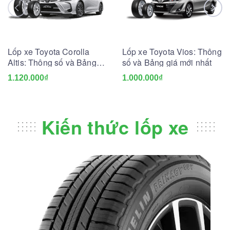
Lốp xe Toyota Corolla
Lốp xe Toyota Vios: Thông
Altis: Thông số và Bảng
số và Bảng giá mới nhất
giá mới nhất
1.120.000₫
1.000.000₫
Kiến thức lốp xe