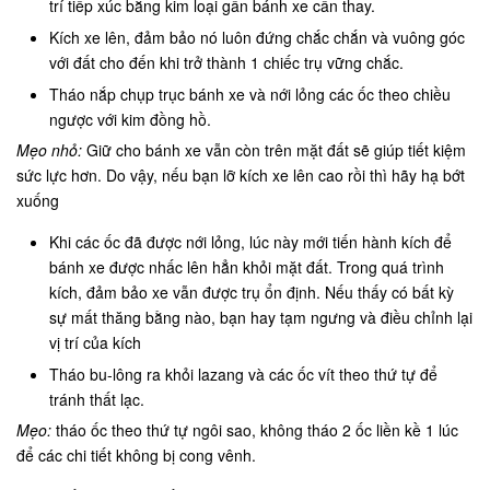
trí tiếp xúc bằng kim loại gần bánh xe cần thay.
Kích xe lên, đảm bảo nó luôn đứng chắc chắn và vuông góc
với đất cho đến khi trở thành 1 chiếc trụ vững chắc.
Tháo nắp chụp trục bánh xe và nới lỏng các ốc theo chiều
ngược với kim đồng hồ.
Mẹo nhỏ:
Giữ cho bánh xe vẫn còn trên mặt đất sẽ giúp tiết kiệm
sức lực hơn. Do vậy, nếu bạn lỡ kích xe lên cao rồi thì hãy hạ bớt
xuống
Khi các ốc đã được nới lỏng, lúc này mới tiến hành kích để
bánh xe được nhấc lên hẳn khỏi mặt đất. Trong quá trình
kích, đảm bảo xe vẫn được trụ ổn định. Nếu thấy có bất kỳ
sự mất thăng bằng nào, bạn hay tạm ngưng và điều chỉnh lại
vị trí của kích
Tháo bu-lông ra khỏi lazang và các ốc vít theo thứ tự để
tránh thất lạc.
Mẹo:
tháo ốc theo thứ tự ngôi sao, không tháo 2 ốc liền kề 1 lúc
để các chi tiết không bị cong vênh.