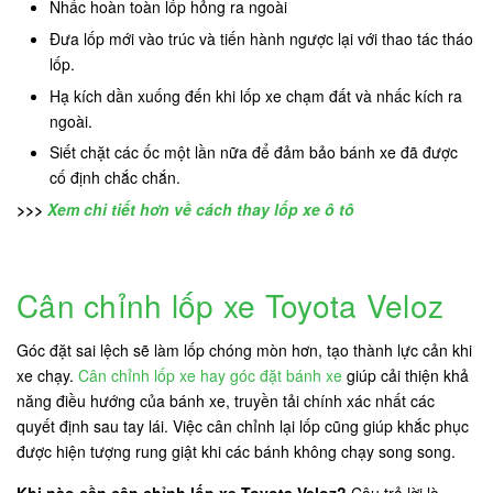
Nhấc hoàn toàn lốp hỏng ra ngoài
Đưa lốp mới vào trúc và tiến hành ngược lại với thao tác tháo
lốp.
Hạ kích dần xuống đến khi lốp xe chạm đất và nhấc kích ra
ngoài.
Siết chặt các ốc một lần nữa để đảm bảo bánh xe đã được
cố định chắc chắn.
>>>
Xem chi tiết hơn về cách thay lốp xe ô tô
Cân chỉnh lốp xe Toyota Veloz
Góc đặt sai lệch sẽ làm lốp chóng mòn hơn, tạo thành lực cản khi
xe chạy.
Cân chỉnh lốp xe hay góc đặt bánh xe
giúp cải thiện khả
năng điều hướng của bánh xe, truyền tải chính xác nhất các
quyết định sau tay lái. Việc cân chỉnh lại lốp cũng giúp khắc phục
được hiện tượng rung giật khi các bánh không chạy song song.
Khi nào cần cân chỉnh lốp xe Toyota Veloz?
Câu trả lời là