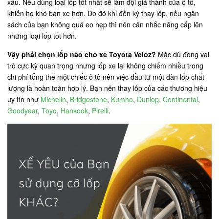
xấu. Nếu dùng loại lốp tốt nhất sẽ làm đội giá thành của ô tô,
khiến họ khó bán xe hơn. Do đó khi đến kỳ thay lốp, nếu ngân
sách của bạn không quá eo hẹp thì nên cân nhắc nâng cấp lên
những loại lốp tốt hơn.
Vậy phải chọn lốp nào cho xe Toyota Veloz?
Mặc dù đóng vai
trò cực kỳ quan trọng nhưng lốp xe lại không chiếm nhiều trong
chi phí tổng thể một chiếc ô tô nên việc đầu tư một dàn lốp chất
lượng là hoàn toàn hợp lý. Bạn nên thay lốp của các thương hiệu
uy tín như
Michelin
,
Bridgestone
,
Kumho
,
Dunlop
,
Continental
,
Goodyear
,
Toyo
,
Hankook
,
Pirelli
.