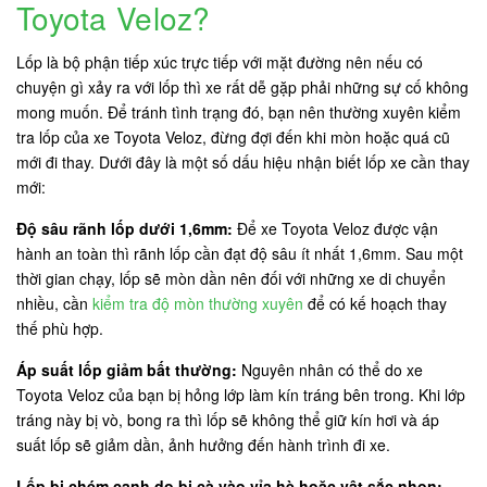
Toyota Veloz?
Lốp là bộ phận tiếp xúc trực tiếp với mặt đường nên nếu có
chuyện gì xảy ra với lốp thì xe rất dễ gặp phải những sự cố không
mong muốn. Để tránh tình trạng đó, bạn nên thường xuyên kiểm
tra lốp của xe Toyota Veloz, đừng đợi đến khi mòn hoặc quá cũ
mới đi thay. Dưới đây là một số dấu hiệu nhận biết lốp xe cần thay
mới:
Độ sâu rãnh lốp dưới 1,6mm:
Để xe Toyota Veloz được vận
hành an toàn thì rãnh lốp cần đạt độ sâu ít nhất 1,6mm. Sau một
thời gian chạy, lốp sẽ mòn dần nên đối với những xe di chuyển
nhiều, cần
kiểm tra độ mòn thường xuyên
để có kế hoạch thay
thế phù hợp.
Áp suất lốp giảm bất thường:
Nguyên nhân có thể do xe
Toyota Veloz của bạn bị hỏng lớp làm kín tráng bên trong. Khi lớp
tráng này bị vò, bong ra thì lốp sẽ không thể giữ kín hơi và áp
suất lốp sẽ giảm dần, ảnh hưởng đến hành trình đi xe.
Lốp bị chém cạnh do bị cà vào vỉa hè hoặc vật sắc nhọn: