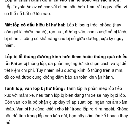
Lốp Toyota Veloz có các vết chém sâu hơn 1mm rất nguy hiểm vì
có thể nổ bất cứ lúc nào.
Mặt lốp có dấu hiệu bị hư hại:
Lốp bị bong tróc, phồng (hay
còn gọi là chửa thành), rạn nứt, đường vằn, cao su/sợi bố bị tách,
bị nhăn… cũng có khả năng cao bị nổ giữa đường, cực kỳ nguy
hiểm.
Lốp bị lỗ thủng đường kính hơn 6mm hoặc thủng quá nhiều
lỗ:
Khi xe bị thủng lốp, đa phần mọi người sẽ chọn cách vá lại để
tiết kiệm chi phí. Tuy nhiên nếu đường kính lỗ thủng trên 6 mm,
dù có vá được cũng không đảm bảo an toàn khi vận hành.
Tanh lốp, van lốp bị hư hỏng:
Tanh lốp là phần mép lốp tiếp
xúc với mâm xe, nếu tanh lốp bị biến dạng thì xe sẽ hay bị xì lốp.
Còn van lốp là bộ phận giúp duy trì áp suất lốp, ngăn hơi ẩm xâm
nhập. Van bị hư cũng khiến cho khí trong lốp rò rỉ ra ngoài. Không
nên để tình trạng lốp non kéo dài, bạn hãy sớm lên kế hoạch thay
thế.