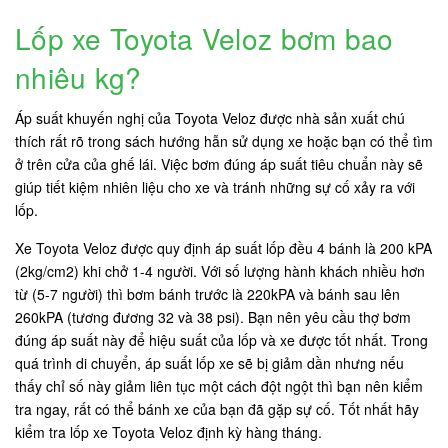
Lốp xe Toyota Veloz bơm bao
nhiêu kg?
Áp suất khuyến nghị của Toyota Veloz được nhà sản xuất chú
thích rất rõ trong sách hướng hẫn sử dụng xe hoặc bạn có thể tìm
ở trên cửa của ghế lái. Việc bơm đúng áp suất tiêu chuẩn này sẽ
giúp tiết kiệm nhiên liệu cho xe và tránh những sự cố xảy ra với
lốp.
Xe Toyota Veloz được quy định áp suất lốp đều 4 bánh là 200 kPA
(2kg/cm2) khi chở 1-4 người. Với số lượng hành khách nhiều hơn
từ (5-7 người) thì bơm bánh trước là 220kPA và bánh sau lên
260kPA (tương đương 32 và 38 psi). Bạn nên yêu cầu thợ bơm
đúng áp suất này để hiệu suất của lốp và xe được tốt nhất. Trong
quá trình di chuyển, áp suất lốp xe sẽ bị giảm dần nhưng nếu
thấy chỉ số này giảm liên tục một cách đột ngột thì bạn nên kiểm
tra ngay, rất có thể bánh xe của bạn đã gặp sự cố. Tốt nhất hãy
kiểm tra lốp xe Toyota Veloz định kỳ hàng tháng.