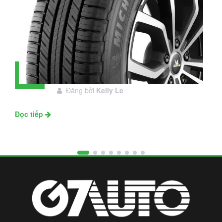
Đánh giá lốp Michelin Primacy SUV:
28
Đáng đầu tư không?
Tháng
Đăng bởi
Kelly Le
11
Đọc tiếp