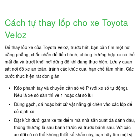
Cách tự thay lốp cho xe Toyota
Veloz
Để thay lốp xe của Toyota Veloz, trước hết, bạn cần tìm một nơi
bằng phẳng, chắc chắn để tiến hành, phòng trường hợp xe có thể
mất đà và trượt khỏi nơi dừng đỗ khi đang thực hiện. Lưu ý quan
sát nơi đỗ xe an toàn, tránh các khúc cua, hạn chế tầm nhìn. Các
bước thực hiện rất đơn giản:
Kéo phanh tay và chuyển cần số về P (với xe số tự động).
Nếu là xe số sàn thì về 1 hoặc cài số lùi
Dùng gạch, đá hoặc bất cứ vật nặng gì chèn vào các lốp để
cố định xe
Đặt kích dưới gầm xe tại điểm mà nhà sản xuất đã đánh dấu,
thông thường là sau bánh trước và trước bánh sau. Với các
xe đời cũ có thể không thiết kế khấc này, bạn hãy tìm một vị