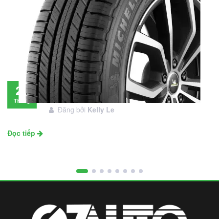
Đánh giá lốp Michelin Primacy SUV: Đáng
28
đầu tư không?
Tháng
Đăng bởi
Kelly Le
11
Đọc tiếp