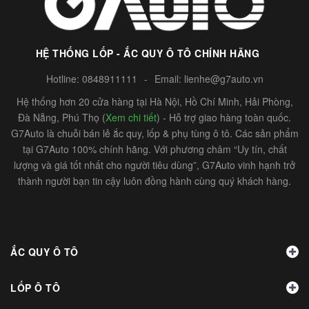
HỆ THỐNG LỐP - ẮC QUY Ô TÔ CHÍNH HÃNG
Hotline:
0848911111
-
Email:
lienhe@g7auto.vn
Hệ thống hơn 20 cửa hàng tại Hà Nội, Hồ Chí Minh, Hải Phòng,
Đà Nẵng, Phú Thọ (
Xem chi tiết
) - Hỗ trợ giao hàng toàn quốc.
G7Auto là chuỗi bán lẻ ắc quy, lốp & phụ tùng ô tô. Các sản phẩm
tại G7Auto 100% chính hãng. Với phương châm “Uy tín, chất
lượng và giá tốt nhất cho người tiêu dùng”, G7Auto vinh hạnh trở
thành người bạn tin cậy luôn đồng hành cùng quý khách hàng.
ẮC QUY Ô TÔ
LỐP Ô TÔ