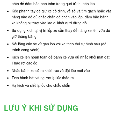
nhìn để đảm bảo ban toàn trong quá trình tháo lắp.
Kéo phanh tay để giữ xe cố định, về số và tìm gạch hoặc vật
nặng nào đó đủ chắc chắn để chèn vào lốp, đảm bảo bánh
xe không bị trượt vào lao đi khỏi vị trí dừng đỗ.
Sử dụng kích tại vị trí lốp xe cần thay để nâng xe lên vừa đủ
giữ thăng bằng.
Nởi lỏng các ốc vít gắn lốp với xe theo thứ tự hình sau (để
tránh cong vênh)
Kích xe lên hoàn toàn để bánh xe vừa đủ nhấc khỏi mặt đật.
Tháo rời các ốc
Nhấc bánh xe cũ ra khỏi trục và đặt lốp mới vào
Tiến hành bắt vít ngược lại lúc tháo ra
Hạ kích và siết lại ốc cho chắc chắn
LƯU Ý KHI SỬ DỤNG