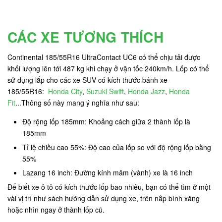
CÁC XE TƯƠNG THÍCH
Continental 185/55R16 UltraContact UC6 có thể chịu tải được
khối lượng lên tới 487 kg
khi chạy ở vận tốc 240km/h. Lốp có thể
sử dụng lắp cho các xe SUV có kích thước bánh xe
185/55R16:
Honda City
,
Suzuki Swift
,
Honda Jazz
,
Honda
Fit
...Thông số này mang ý nghĩa như sau:
Độ rộng lốp 185mm: Khoảng cách giữa 2 thành lốp là
185mm
Tỉ lệ chiều cao 55%: Độ cao của lốp so với độ rộng lốp bằng
55%
Lazang 16 inch: Đường kính mâm (vành) xe là 16 inch
Để biết xe ô tô có kích thước lốp bao nhiêu, bạn có thể tìm ở một
vài vị trí như sách hướng dẫn sử dụng xe, trên nắp bình xăng
hoặc nhìn ngay ở thành lốp cũ.