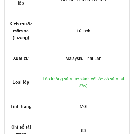
lốp
Kích thước
mâm xe
16 inch
(lazang)
Xuất xứ
Malaysia/ Thái Lan
Lốp không săm (
so sánh với lốp có săm tại
Loại lốp
đây
)
Tình trạng
Mới
Chỉ số tải
83
trọng