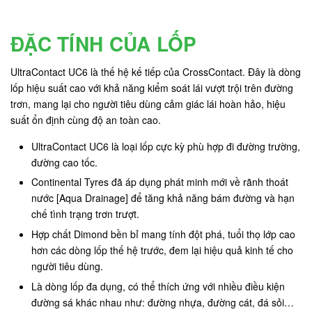
ĐẶC TÍNH CỦA LỐP
UltraContact UC6 là thế hệ kế tiếp của CrossContact. Đây là dòng
lốp hiệu suất cao với khả năng kiểm soát lái vượt trội trên đường
trơn, mang lại cho người tiêu dùng cảm giác lái hoàn hảo, hiệu
suất ổn định cùng độ an toàn cao.
UltraContact UC6 là loại lốp cực kỳ phù hợp đi đường trường,
đường cao tốc.
Continental Tyres đã áp dụng phát minh mới về rãnh thoát
nước [Aqua Drainage] để tăng khả năng bám đường và hạn
chế tình trạng trơn trượt.
Hợp chất Dimond bền bỉ mang tính đột phá, tuổi thọ lớp cao
hơn các dòng lốp thế hệ trước, đem lại hiệu quả kinh tế cho
người tiêu dùng.
Là dòng lốp đa dụng, có thể thích ứng với nhiều điều kiện
đường sá khác nhau như: đường nhựa, đường cát, đá sỏi…