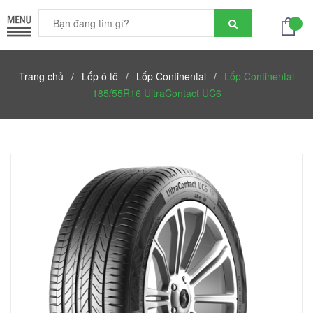
Trang chủ
/
Lốp ô tô
/
Lốp Continental
/
Lốp Continental
185/55R16 UltraContact UC6