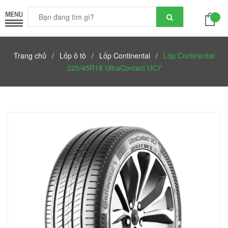
Trang chủ
/
Lốp ô tô
/
Lốp Continental
/
Lốp Continental
225/45R18 UltraContact UC7