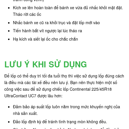
Kích xe lên hoàn toàn để bánh xe vừa đủ nhấc khỏi mặt đật.
Tháo rời các ốc
Nhấc bánh xe cũ ra khỏi trục và đặt lốp mới vào
Tiến hành bắt vít ngược lại lúc tháo ra
Hạ kích và siết lại ốc cho chắc chắn
LƯU Ý KHI SỬ DỤNG
Để lốp có thể duy trì tối đa tuổi thọ thì việc sử dụng lốp đúng cách
là điều mà các tài xế đều nên lưu ý. Bạn nên thực hiện một số
công việc sau để sử dụng chiếc lốp Continental 225/45R18
UltraContact UC7 được lâu hơn:
Đảm bảo áp suất lốp luôn nằm trong mức khuyến nghị của
nhà sản xuất.
Đảo lốp định kỳ để tránh tình trạng mòn không đều.