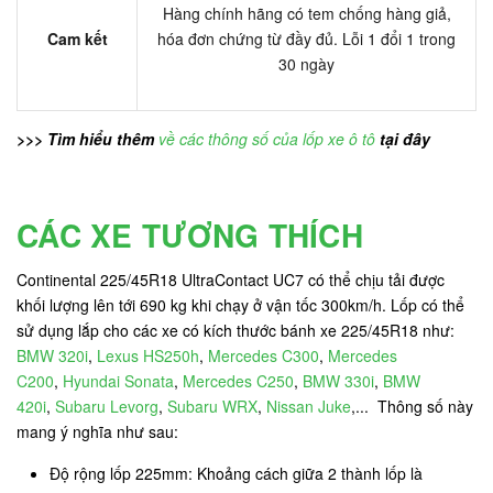
Hàng chính hãng có tem chống hàng giả,
Cam kết
hóa đơn chứng từ đầy đủ. Lỗi 1 đổi 1 trong
30 ngày
>>> Tìm hiểu thêm
về các thông số của lốp xe ô tô
tại đây
CÁC XE TƯƠNG THÍCH
Continental 225/45R18 UltraContact UC7 có thể chịu tải được
khối lượng lên tới 690 kg khi chạy ở vận tốc 300km/h. Lốp có thể
sử dụng lắp cho các xe có kích thước bánh xe 225/45R18 như:
BMW 320i
,
Lexus HS250h
,
Mercedes C300
,
Mercedes
C200
,
Hyundai Sonata
,
Mercedes C250
,
BMW 330i
,
BMW
420i
,
Subaru Levorg
,
Subaru WRX
,
Nissan Juke
,... Thông số này
mang ý nghĩa như sau:
Độ rộng lốp 225mm: Khoảng cách giữa 2 thành lốp là