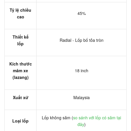
Tỷ lệ chiều
45%
cao
Thiết kế
Radial - Lốp bố tỏa tròn
lốp
Kích thước
mâm xe
18 inch
(lazang)
Xuất xứ
Malaysia
Lốp không săm (
so sánh với lốp có săm tại
Loại lốp
đây
)