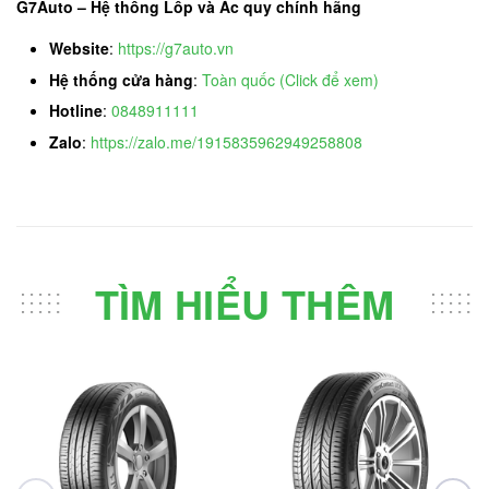
G7Auto – Hệ thống Lốp và Ắc quy chính hãng
Website
:
https://g7auto.vn
Hệ thống cửa hàng
:
Toàn quốc (Click để xem)
Hotline
:
0848911111
Zalo
:
https://zalo.me/1915835962949258808
TÌM HIỂU THÊM