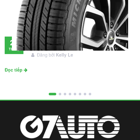
Đánh giá lốp Michelin Primacy SUV: Đáng
28
đầu tư không?
Tháng
Đăng bởi
Kelly Le
11
Đọc tiếp