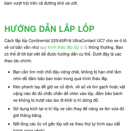
bám vượt trội trên cả đường khô và ướt.
HƯỚNG DẪN LẮP LỐP
Cách lắp lốp Continental 225/45R18 UltraContact UC7 cho xe ô tô
về cơ bản vẫn như
quy trình tháo lắp lốp ô tô
thông thường. Bạn
có thể đi tới bài viết để được hướng dẫn cụ thể. Dưới đây là các
thao tác chính:
Bạn cần tìm một chỗ đậu vững chãi, không bị hạn chế tầm
nhìn để đảm bảo ban toàn trong quá trình tháo lắp.
Kéo phanh tay để giữ xe cố định, về số và tìm gạch hoặc vật
nặng nào đó đủ chắc chắn để chèn vào lốp, đảm bảo bánh
xe không bị trượt vào lao đi khỏi vị trí dừng đỗ.
Sử dụng kích tại vị trí lốp xe cần thay để nâng xe lên vừa đủ
giữ thăng bằng.
Nởi lỏng các ốc vít gắn lốp với xe theo thứ tự hình sau (để
tránh cong vênh)