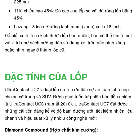
225mm
Tỉ lệ chiều cao 45%: Độ cao của lốp so với độ rộng lốp bằng
45%
Lazang 18 inch: Đường kính mâm (vành) xe là 18 inch
Để biết xe ô tô có kích thước lốp bao nhiêu, bạn có thể tìm ở một
vài vị trí như sách hướng dẫn sử dụng xe, trên nắp bình xăng
hoặc nhìn ngay ở thành lốp cũ.
ĐẶC TÍNH CỦA LỐP
UltraContact UC7 là loại lốp du lịch ưu tiên sự an toàn, phù hợp
cho xe cỡ trung và SUV. Được phát triển từ phiên bản tiền nhiệm
là UltraContact UC6 (ra mắt 2016), UltraContact UC7 đạt được
những cải tiến đáng kể về độ bám đường ướt, tiết kiệm nhiên liệu,
phanh và hiệu suất xử lý nhờ 3 công nghệ mới:
Diamond Compound (Hợp chất kim cương):