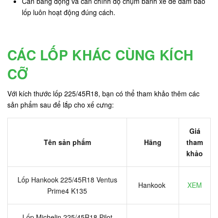
Cân bằng động và căn chỉnh độ chụm bánh xe để đảm bảo
lốp luôn hoạt động đúng cách.
CÁC LỐP KHÁC CÙNG KÍCH
CỠ
Với kích thước lốp 225/45R18, bạn có thể tham khảo thêm các
sản phẩm sau để lắp cho xế cưng:
Giá
Tên sản phẩm
Hãng
tham
khảo
Lốp Hankook 225/45R18 Ventus
Hankook
XEM
Prime4 K135
Lốp Michelin 225/45R18 Pilot