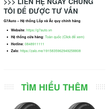
>>> LIÊN HỆ NGAY CHÚNG
TÔI ĐỂ ĐƯỢC TƯ VẤN
G7Auto – Hệ thống Lốp và Ắc quy chính hãng
Website
:
https://g7auto.vn
Hệ thống cửa hàng
:
Toàn quốc (Click để xem)
Hotline
:
0848911111
Zalo
:
https://zalo.me/1915835962949258808
TÌM HIỂU THÊM