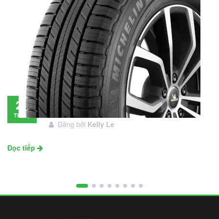
Đánh giá lốp Michelin Primacy SUV: Đáng
28
đầu tư không?
Tháng
Đăng bởi
Kelly Le
11
Đọc tiếp