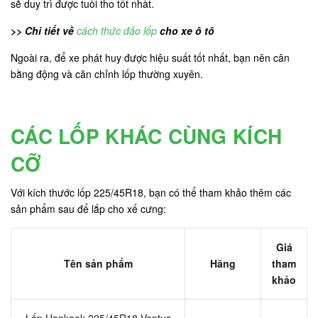
sẽ duy trì được tuổi tho tốt nhất.
>> Chi tiết về
cách thức đảo lốp
cho xe ô tô
Ngoài ra, để xe phát huy được hiệu suất tốt nhất, bạn nên cân
bằng động và căn chỉnh lốp thường xuyên.
CÁC LỐP KHÁC CÙNG KÍCH
CỠ
Với kích thước lốp 225/45R18, bạn có thể tham khảo thêm các
sản phẩm sau để lắp cho xế cưng:
Giá
Tên sản phẩm
Hãng
tham
khảo
Lốp Hankook 225/45R18 Ventus