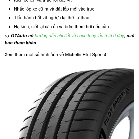
Nhấc lốp xe cũ ra và đặt lốp mới vào trục
Tiến hành bắt vít ngược lại thứ tự tháo
Hạ kích, siết lại các ốc và bơm thêm hơi nếu cần
>> G7Auto có
hướng dẫn chi tiết về cách thay lốp ô tô ở đây
, mời
bạn tham khảo
Xem thêm một số hình ảnh về Michelin Pilot Sport 4: