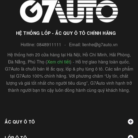
HỆ THỐNG LỐP - ẮC QUY Ô TÔ CHÍNH HÃNG
Hotline:
0848911111
-
Email:
lienhe@g7auto.vn
Hệ thống hơn 20 cửa hàng tại Hà Nội, Hồ Chí Minh, Hải Phòng,
Đà Nẵng, Phú Thọ (
Xem chi tiết
) - Hỗ trợ giao hàng toàn quốc.
G7Auto là chuỗi bán lẻ ắc quy, lốp & phụ tùng ô tô. Các sản phẩm
tại G7Auto 100% chính hãng. Với phương châm “Uy tín, chất
lượng và giá tốt nhất cho người tiêu dùng”, G7Auto vinh hạnh trở
thành người bạn tin cậy luôn đồng hành cùng quý khách hàng.
ẮC QUY Ô TÔ
LỐP Ô TÔ