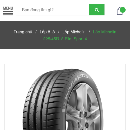
Trang chủ
/
Lốp ô tô
/
Lốp Michelin
/
Lốp Michelin
225/45R18 Pilot Sport 4