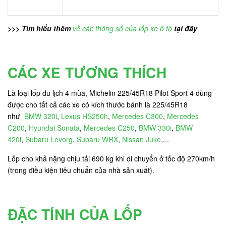
>>> Tìm hiểu thêm
về các thông số của lốp xe ô tô
tại đây
CÁC XE TƯƠNG THÍCH
Là loại lốp du lịch 4 mùa, Michelin 225/45R18 Pilot Sport 4 dùng
được cho tất cả các xe có kích thước bánh là 225/45R18
như
BMW 320i
,
Lexus HS250h
,
Mercedes C300
,
Mercedes
C200
,
Hyundai Sonata
,
Mercedes C250
,
BMW 330i
,
BMW
420i
,
Subaru Levorg
,
Subaru WRX
,
Nissan Juke
,...
Lốp cho khả nặng chịu tải 690 kg khi di chuyển ở tốc độ 270km/h
(trong điều kiện tiêu chuẩn của nhà sản xuất).
ĐẶC TÍNH CỦA LỐP