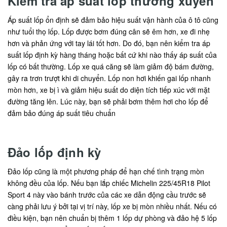
Kiểm tra áp suất lốp thường xuyên
Áp suất lốp ổn định sẽ đảm bảo hiệu suất vận hành của ô tô cũng
như tuổi thọ lốp. Lốp được bơm đúng cân sẽ êm hơn, xe đi nhẹ
hơn và phản ứng với tay lái tốt hơn. Do đó, bạn nên kiểm tra áp
suất lốp định kỳ hàng tháng hoặc bất cứ khi nào thấy áp suất của
lốp có bất thường. Lốp xe quá căng sẽ làm giảm độ bám đường,
gây ra trơn trượt khi di chuyển. Lốp non hơi khiến gai lốp nhanh
mòn hơn, xe bị ì và giảm hiệu suất do diện tích tiếp xúc với mặt
đường tăng lên. Lúc này, bạn sẽ phải bơm thêm hơi cho lốp để
đảm bảo đúng áp suất tiêu chuẩn
Đảo lốp định kỳ
Đảo lốp cũng là một phương pháp để hạn chế tình trạng mòn
không đều của lốp. Nếu bạn lắp chiếc Michelin 225/45R18 Pilot
Sport 4 này vào bánh trước của các xe dẫn động cầu trước sẽ
càng phải lưu ý bởi tại vị trí này, lốp xe bị mòn nhiều nhất. Nếu có
điều kiện, bạn nên chuẩn bị thêm 1 lốp dự phòng và đảo hệ 5 lốp