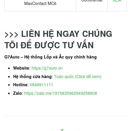
MaxContact MC6
>>> LIÊN HỆ NGAY CHÚNG
TÔI ĐỂ ĐƯỢC TƯ VẤN
G7Auto – Hệ thống Lốp và Ắc quy chính hãng
Website
:
https://g7auto.vn
Hệ thống cửa hàng
:
Toàn quốc (Click để xem)
Hotline
:
0848911111
Zalo
:
https://zalo.me/1915835962949258808