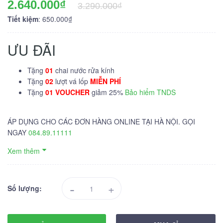
2.640.000₫
3.290.000₫
Tiết kiệm
: 650.000₫
ƯU ĐÃI
Tặng
01
chai nước rửa kính
Tặng
02
lượt vá lốp
MIỄN PHÍ
Tặng
01 VOUCHER
giảm 25%
Bảo hiểm TNDS
ÁP DỤNG CHO CÁC ĐƠN HÀNG ONLINE TẠI HÀ NỘI. GỌI
NGAY
084.89.11111
Xem thêm
-
+
Số lượng: