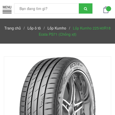
Trang chủ
/
Lốp ô tô
/
Lốp Kumho
/
Lốp Kumho 225/40R18
Ecsta PS71 (Chống xịt)