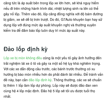
căng tức là áp suất bên trong lốp xe lớn hơn, sẽ khá nguy hiểm
nếu đi trên những hành trình dài, nhiệt lượng sinh ra lớn có thể
gây nổ lốp. Thêm vào đó, lốp căng đồng nghĩa với độ bám đường
bị giảm, xe sẽ dễ bị trơn trượt. Do đó, G7Auto khuyên bạn hay sử
dụng lốp với đúng mức áp suất khuyến nghị và thường xuyên
kiểm tra để đảm báo lốp luôn duy trì mức áp suất này.
Đảo lốp định kỳ
Lốp xe bị mòn không đều
cũng là một yếu tố gây ảnh hưởng đến
trải nghiệm lái xe ô tô và gây ra một số hệ lụy khá nghiêm trọng.
Với các xe dẫn động cầu trước, các bánh trước thường có xu
hướng bị bào mòn nhiều hơn do phải đánh lái nhiều. Để tránh vấn
đề này, bạn cần
đảo lốp định kỳ
. Thông thường, các xe sẽ chuẩn
bị thêm 1 lốp làm lốp dự phòng. Lốp này sẽ được đảo đan xen
cùng hệ 4 lốp mặc định. Đảo hệ 5 lốp sẽ tối ưu được tuổi thọ
nhất.