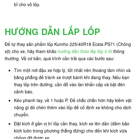
bỉ cho vỏ lốp.
HƯỚNG DẪN LẮP LỐP
Để tự thay sản phẩm lốp Kumho 225/40R18 Ecsta PS71 (Chống
xịt) cho xe, hãy tham khảo
hướng dẫn tháo lắp lốp ô tô
thông
thường. Về cơ bản, quá trình cần trải qua các bước sau:
Tìm một nơi đậu xe hợp lý, tốt nhất nên thoáng tầm nhìn và
bằng phẳng để trành xe trượt bánh khi đang thay. Nếu bạn
thay lốp trên đường, cần đỗ vào làn khẩn cấp và bật đèn
cảnh báo.
Kéo phanh tay, về 1 hoặc P. Để chắc chắn hơn hãy kiếm vật
nặng gì đó chèn thêm vào lốp để cố định xe không cho dịch
chuyển.
Đặt kích ở gần vị trí lốp cần thay, kích xe lên dần (đảm bảo
kích luôn trong phương thẳng đứng) cho đến khi kích vừa
chống đỡ được xe.