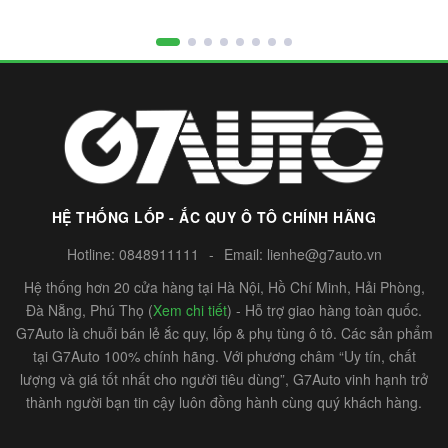
HỆ THỐNG LỐP - ẮC QUY Ô TÔ CHÍNH HÃNG
Hotline:
0848911111
-
Email:
lienhe@g7auto.vn
Hệ thống hơn 20 cửa hàng tại Hà Nội, Hồ Chí Minh, Hải Phòng,
Đà Nẵng, Phú Thọ (
Xem chi tiết
) - Hỗ trợ giao hàng toàn quốc.
G7Auto là chuỗi bán lẻ ắc quy, lốp & phụ tùng ô tô. Các sản phẩm
tại G7Auto 100% chính hãng. Với phương châm “Uy tín, chất
lượng và giá tốt nhất cho người tiêu dùng”, G7Auto vinh hạnh trở
thành người bạn tin cậy luôn đồng hành cùng quý khách hàng.