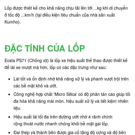
Lốp được thiết kế cho khả năng chịu tải lên tới ...kg khi di chuyển
ở tốc độ ...km/h (tại điều kiện tiêu chuẩn của nhà sản xuất
Kumho).
ĐẶC TÍNH CỦA LỐP
Ecsta PS71 (Chống xịt) là lốp xe hiệu suất thể thao được thiết kế
để lái xe mượt mà hơn, lốp có các đặc trưng như sau:
Lái tốt và ổn định nhờ khả năng xử lý và phanh vượt trội trên
các bề mặt khô và ướt.
Công nghệ hợp chất 'Micro Silica' có độ phân tán cao giúp tối
đa hóa khả năng mài mòn, hiệu suất xử lý và tiết kiệm nhiên
liệu
Hiệu suất lái tối đa trên đường ướt nhờ 4 rãnh chính
rộng thoát nước nhanh chóng khỏi bề mặt gai lốp.
Đai thép và thành bên được gia cổ tăng độ cứng và độ bền