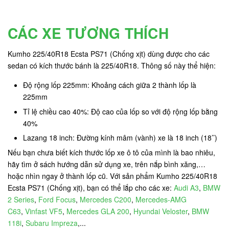
CÁC XE TƯƠNG THÍCH
Kumho 225/40R18 Ecsta PS71 (Chống xịt) dùng được cho các
sedan có kích thước bánh là 225/40R18. Thông số này thể hiện:
Độ rộng lốp 225mm: Khoảng cách giữa 2 thành lốp là
225mm
Tỉ lệ chiều cao 40%: Độ cao của lốp so với độ rộng lốp bằng
40%
Lazang 18 inch: Đường kính mâm (vành) xe là 18 inch (18’’)
Nếu bạn chưa biết kích thước lốp xe ô tô của mình là bao nhiêu,
hãy tìm ở sách hướng dẫn sử dụng xe, trên nắp bình xăng,…
hoặc nhìn ngay ở thành lốp cũ. Với sản phẩm Kumho 225/40R18
Ecsta PS71 (Chống xịt), bạn có thể lắp cho các xe:
Audi A3
,
BMW
2 Series
,
Ford Focus
,
Mercedes C200
,
Mercedes-AMG
C63
,
Vinfast VF5
,
Mercedes GLA 200
,
Hyundai Veloster
,
BMW
118i
,
Subaru Impreza
,...