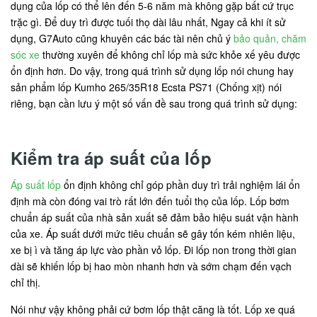
dụng của lốp có thể lên đến 5-6 năm mà không gặp bất cứ trục
trặc gì. Để duy trì được tuối thọ dài lâu nhất, Ngay cả khi ít sử
dụng, G7Auto cũng khuyên các bác tài nên chủ ý
bảo quản, chăm
sóc xe
thường xuyên để không chỉ lốp mà sức khỏe xế yêu được
ổn định hơn. Do vậy, trong quá trình sử dụng lốp nói chung hay
sản phẩm lốp Kumho 265/35R18 Ecsta PS71 (Chống xịt) nói
riêng, bạn cần lưu ý một số vấn đề sau trong quá trình sử dụng:
Kiểm tra áp suất của lốp
Áp suất lốp
ổn định không chỉ góp phần duy trì trải nghiệm lái ổn
định mà còn đóng vai trò rất lớn đến tuổi thọ của lốp. Lốp bơm
chuẩn áp suất của nhà sản xuất sẽ đảm bảo hiệu suát vận hành
của xe. Áp suất dưới mức tiêu chuẩn sẽ gây tốn kém nhiên liệu,
xe bị ì và tăng áp lực vào phần vỏ lốp. Đi lốp non trong thời gian
dài sẽ khiến lốp bị hao mòn nhanh hơn và sớm chạm đến vạch
chỉ thị.
Nói như vậy không phải cứ bơm lốp thật căng là tốt. Lốp xe quá