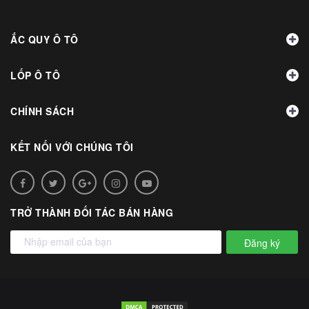
ẮC QUY Ô TÔ
LỐP Ô TÔ
CHÍNH SÁCH
KẾT NỐI VỚI CHÚNG TÔI
TRỞ THÀNH ĐỐI TÁC BÁN HÀNG
Đăng ký