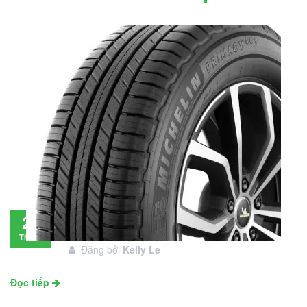
Đánh giá lốp Michelin Primacy SUV: Đáng
28
đầu tư không?
Tháng
Đăng bởi
Kelly Le
11
Đọc tiếp