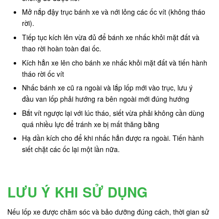
Mở nắp đậy trục bánh xe và nới lỏng các ốc vít (không tháo
rời).
Tiếp tục kích lên vừa đủ để bánh xe nhấc khỏi mặt đất và
thao rời hoàn toàn đai ốc.
Kích hẳn xe lên cho bánh xe nhấc khỏi mặt đất và tiến hành
tháo rời ốc vít
Nhấc bánh xe cũ ra ngoài và lắp lốp mới vào trục, lưu ý
đầu van lốp phải hướng ra bên ngoài mới đúng hướng
Bắt vít ngược lại với lúc tháo, siết vừa phải không cần dùng
quá nhiều lực để tránh xe bị mất thăng bằng
Hạ dần kích cho để khi nhấc hẳn được ra ngoài. Tiến hành
siết chặt các ốc lại một lần nữa.
LƯU Ý KHI SỬ DỤNG
Nếu lốp xe được chăm sóc và bảo dưỡng đúng cách, thời gian sử