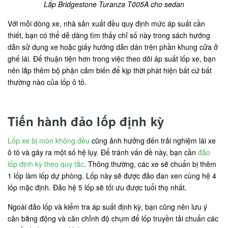
Lắp Bridgestone Turanza T005A cho sedan
Với mỗi dòng xe, nhà sản xuất đều quy định mức áp suất cần
thiết, bạn có thể dễ dàng tìm thấy chỉ số này trong sách hướng
dẫn sử dụng xe hoặc giấy hướng dẫn dán trên phần khung cửa ở
ghế lái. Để thuận tiện hơn trong việc theo dõi áp suất lốp xe, bạn
nên lắp thêm bộ phận cảm biến để kịp thời phát hiện bất cứ bất
thường nào của lốp ô tô.
Tiến hành đảo lốp định kỳ
Lốp xe bị mòn không đều
cũng ảnh hưởng đến trải nghiệm lái xe
ô tô và gây ra một số hệ lụy. Để tránh vấn đề này, bạn cần
đảo
lốp định kỳ theo quy tắc
. Thông thường, các xe sẽ chuẩn bị thêm
1 lốp làm lốp dự phòng. Lốp này sẽ được đảo đan xen cùng hệ 4
lốp mặc định. Đảo hệ 5 lốp sẽ tối ưu được tuổi thọ nhất.
Ngoài đảo lốp và kiểm tra áp suất định kỳ, bạn cũng nên lưu ý
cân bằng động và căn chỉnh độ chụm để lốp truyền tải chuẩn các