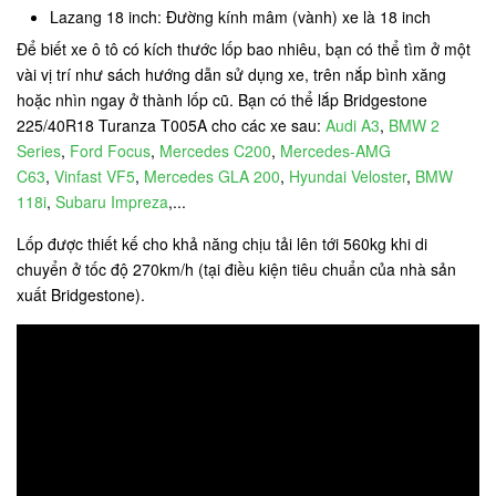
Lazang 18 inch: Đường kính mâm (vành) xe là 18 inch
Để biết xe ô tô có kích thước lốp bao nhiêu, bạn có thể tìm ở một
vài vị trí như sách hướng dẫn sử dụng xe, trên nắp bình xăng
hoặc nhìn ngay ở thành lốp cũ. Bạn có thể lắp Bridgestone
225/40R18 Turanza T005A cho các xe sau:
Audi A3
,
BMW 2
Series
,
Ford Focus
,
Mercedes C200
,
Mercedes-AMG
C63
,
Vinfast VF5
,
Mercedes GLA 200
,
Hyundai Veloster
,
BMW
118i
,
Subaru Impreza
,...
Lốp được thiết kế cho khả năng chịu tải lên tới 560kg khi di
chuyển ở tốc độ 270km/h (tại điều kiện tiêu chuẩn của nhà sản
xuất Bridgestone).