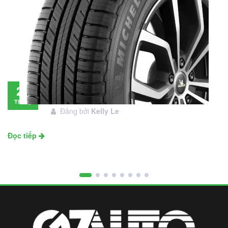
Đánh giá lốp Michelin Primacy SUV: Đáng
28
đầu tư không?
Tháng
Đăng bởi
Kelly Le
11
Đọc tiếp