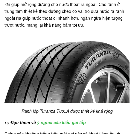
lớn giúp mở rộng đường cho nước thoát ra ngoài. Các rãnh ở
trung tâm thiết kế theo đường chéo có vai trò đưa nước ra rãnh
ngoài rìa giúp nước thoát đi nhanh hơn, ngăn ngừa hiện tượng
trượt nước, mang lại khả năng bám tối ưu.
Rãnh lốp Turanza T005A được thiết kế khá rộng
>> Đọc thêm về
ý nghĩa các kiểu gai lốp
Chính các khoảng trống trên mặt gai này sẽ khoá tiếng ồn và