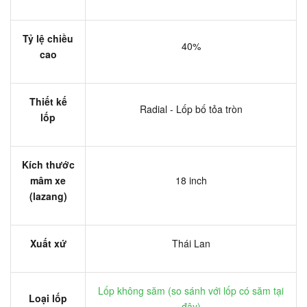
Tỷ lệ chiều
40%
cao
Thiết kế
Radial - Lốp bố tỏa tròn
lốp
Kích thước
mâm xe
18 inch
(lazang)
Xuất xứ
Thái Lan
Lốp không săm (
so sánh với lốp có săm tại
Loại lốp
đây
)