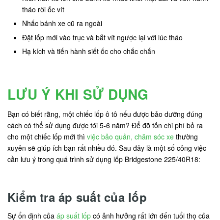
tháo rời ốc vít
Nhấc bánh xe cũ ra ngoài
Đặt lốp mới vào trục và bắt vít ngược lại với lúc tháo
Hạ kích và tiến hành siết ốc cho chắc chắn
LƯU Ý KHI SỬ DỤNG
Bạn có biết rằng, một chiếc lốp ô tô nếu được bảo dưỡng đúng
cách có thể sử dụng được tới 5-6 năm? Để đỡ tốn chi phí bỏ ra
cho một chiếc lốp mới thì
việc bảo quản, chăm sóc xe
thường
xuyên sẽ giúp ích bạn rất nhiều đó. Sau đây là một số công việc
cần lưu ý trong quá trình sử dụng lốp Bridgestone 225/40R18:
Kiểm tra áp suất của lốp
Sự ổn định của
áp suất lốp
có ảnh hưởng rất lớn đến tuổi thọ của