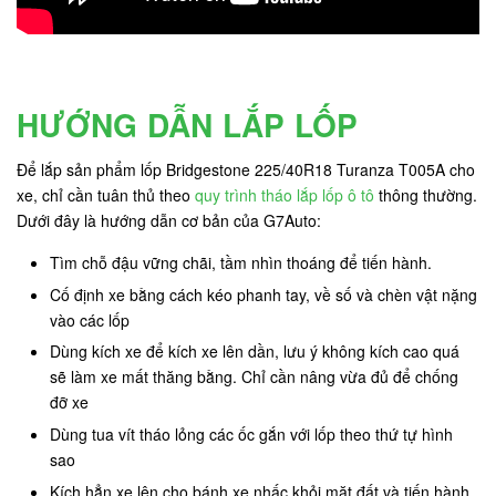
HƯỚNG DẪN LẮP LỐP
Để lắp sản phẩm lốp Bridgestone 225/40R18 Turanza T005A cho
xe, chỉ cần tuân thủ theo
quy trình tháo lắp lốp ô tô
thông thường.
Dưới đây là hướng dẫn cơ bản của G7Auto:
Tìm chỗ đậu vững chãi, tầm nhìn thoáng để tiến hành.
Cố định xe bằng cách kéo phanh tay, về số và chèn vật nặng
vào các lốp
Dùng kích xe để kích xe lên dần, lưu ý không kích cao quá
sẽ làm xe mất thăng bằng. Chỉ cần nâng vừa đủ để chống
đỡ xe
Dùng tua vít tháo lỏng các ốc gắn với lốp theo thứ tự hình
sao
Kích hẳn xe lên cho bánh xe nhấc khỏi mặt đất và tiến hành