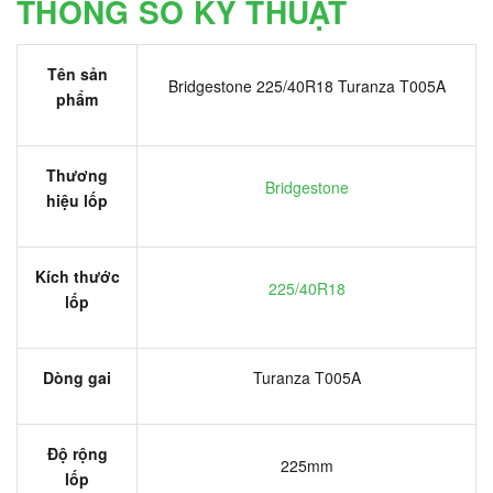
THÔNG SỐ KỸ THUẬT
Tên sản
Bridgestone 225/40R18 Turanza T005A
phẩm
Thương
Bridgestone
hiệu lốp
Kích thước
225/40R18
lốp
Dòng gai
Turanza T005A
Độ rộng
225mm
lốp