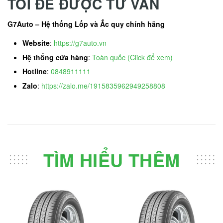
TÔI ĐỂ ĐƯỢC TƯ VẤN
G7Auto – Hệ thống Lốp và Ắc quy chính hãng
Website
:
https://g7auto.vn
Hệ thống cửa hàng
:
Toàn quốc (Click để xem)
Hotline
:
0848911111
Zalo
:
https://zalo.me/1915835962949258808
TÌM HIỂU THÊM