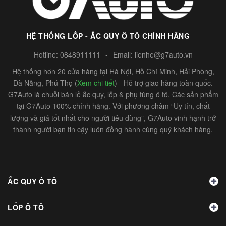
HỆ THỐNG LỐP - ẮC QUY Ô TÔ CHÍNH HÃNG
Hotline:
0848911111
-
Email:
lienhe@g7auto.vn
Hệ thống hơn 20 cửa hàng tại Hà Nội, Hồ Chí Minh, Hải Phòng,
Đà Nẵng, Phú Thọ (
Xem chi tiết
) - Hỗ trợ giao hàng toàn quốc.
G7Auto là chuỗi bán lẻ ắc quy, lốp & phụ tùng ô tô. Các sản phẩm
tại G7Auto 100% chính hãng. Với phương châm “Uy tín, chất
lượng và giá tốt nhất cho người tiêu dùng”, G7Auto vinh hạnh trở
thành người bạn tin cậy luôn đồng hành cùng quý khách hàng.
ẮC QUY Ô TÔ
LỐP Ô TÔ