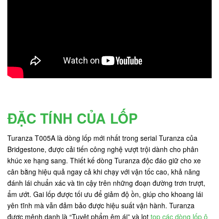
ĐẶC TÍNH CỦA LỐP
Turanza T005A là dòng lốp mới nhất trong serial Turanza của
Bridgestone, được cải tiến công nghệ vượt trội dành cho phân
khúc xe hạng sang. Thiết kế dòng Turanza độc đáo giữ cho xe
cân bằng hiệu quả ngay cả khi chạy với vận tốc cao, khả năng
đánh lái chuẩn xác và tin cậy trên những đoạn đường trơn trượt,
ẩm ướt. Gai lốp được tối ưu để giảm độ ồn, giúp cho khoang lái
yên tĩnh mà vẫn đảm bảo được hiệu suất vận hành. Turanza
được mệnh danh là “Tuyệt phẩm êm ái” và lọt
top các dòng lốp ô