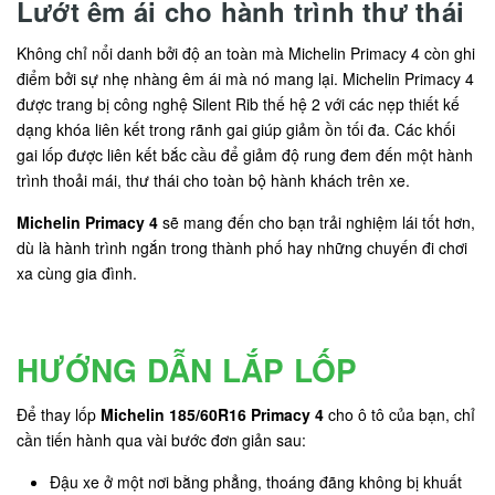
Lướt êm ái cho hành trình thư thái
Không chỉ nổi danh bởi độ an toàn mà Michelin Primacy 4 còn ghi
điểm bởi sự nhẹ nhàng êm ái mà nó mang lại. Michelin Primacy 4
được trang bị công nghệ Silent Rib thế hệ 2 với các nẹp thiết kế
dạng khóa liên kết trong rãnh gai giúp giảm ồn tối đa. Các khối
gai lốp được liên kết bắc cầu để giảm độ rung đem đến một hành
trình thoải mái, thư thái cho toàn bộ hành khách trên xe.
Michelin Primacy 4
sẽ mang đến cho bạn trải nghiệm lái tốt hơn,
dù là hành trình ngắn trong thành phố hay những chuyến đi chơi
xa cùng gia đình.
HƯỚNG DẪN LẮP LỐP
Để thay lốp
Michelin 185/60R16 Primacy 4
cho ô tô của bạn, chỉ
cần tiến hành qua vài bước đơn giản sau:
Đậu xe ở một nơi bằng phẳng, thoáng đãng không bị khuất