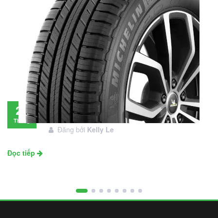
Đánh giá lốp Michelin Primacy SUV: Đáng
28
đầu tư không?
Tháng
Đăng bởi
Kelly Le
11
Đọc tiếp