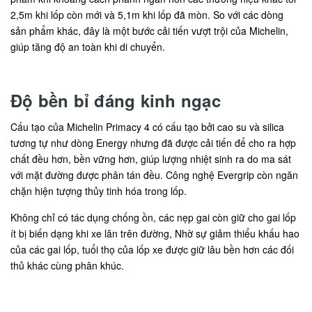
2,5m khi lốp còn mới và 5,1m khi lốp đã mòn. So với các dòng
sản phẩm khác, đây là một bước cải tiến vượt trội của Michelin,
giúp tăng độ an toàn khi di chuyển.
Độ bền bỉ đáng kinh ngạc
Cấu tạo của Michelin Primacy 4 có cấu tạo bởi cao su và silica
tương tự như dòng Energy nhưng đã được cải tiến để cho ra hợp
chất đều hơn, bền vững hơn, giúp lượng nhiệt sinh ra do ma sát
với mặt đường được phân tán đều. Công nghệ Evergrip còn ngăn
chặn hiện tượng thủy tinh hóa trong lốp.
Không chỉ có tác dụng chống ồn, các nẹp gai còn giữ cho gai lốp
ít bị biến dạng khi xe lăn trên đường, Nhờ sự giảm thiểu khấu hao
của các gai lốp, tuổi thọ của lốp xe được giữ lâu bền hơn các đối
thủ khác cùng phân khúc.