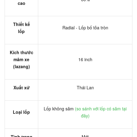
cao
Thiết kế
Radial - Lốp bố tỏa tròn
lốp
Kích thước
mâm xe
16 inch
(lazang)
Xuất xứ
Thái Lan
Lốp không săm
(so sánh với lốp có săm tại
Loại lốp
đây)
Tình trạng
Mới