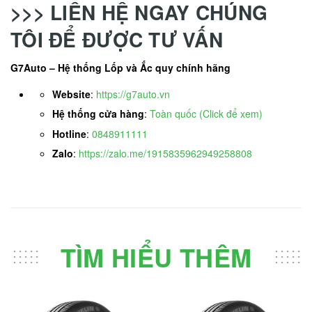
>>> LIÊN HỆ NGAY CHÚNG
TÔI ĐỂ ĐƯỢC TƯ VẤN
G7Auto – Hệ thống Lốp và Ắc quy chính hãng
Website
:
https://g7auto.vn
Hệ thống cửa hàng
:
Toàn quốc (Click để xem)
Hotline
:
0848911111
Zalo
:
https://zalo.me/1915835962949258808
TÌM HIỂU THÊM