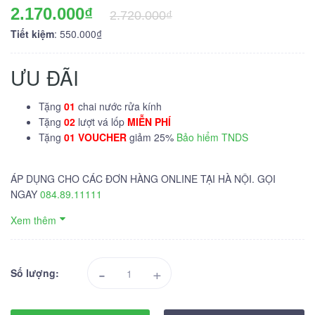
2.170.000₫
2.720.000₫
Tiết kiệm
: 550.000₫
ƯU ĐÃI
Tặng
01
chai nước rửa kính
Tặng
02
lượt vá lốp
MIỄN PHÍ
Tặng
01 VOUCHER
giảm 25%
Bảo hiểm TNDS
ÁP DỤNG CHO CÁC ĐƠN HÀNG ONLINE TẠI HÀ NỘI. GỌI
NGAY
084.89.11111
Xem thêm
-
+
Số lượng: