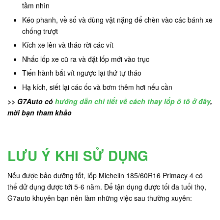
tầm nhìn
Kéo phanh, về số và dùng vật nặng để chèn vào các bánh xe
chống trượt
Kích xe lên và tháo rời các vít
Nhấc lốp xe cũ ra và đặt lốp mới vào trục
Tiến hành bắt vít ngược lại thứ tự tháo
Hạ kích, siết lại các ốc và bơm thêm hơi nếu cần
>> G7Auto có
hướng dẫn chi tiết về cách thay lốp ô tô ở đây
,
mời bạn tham khảo
LƯU Ý KHI SỬ DỤNG
Nếu được bảo dưỡng tốt, lốp Michelin 185/60R16 Primacy 4 có
thể dử dụng được tới 5-6 năm. Để tận dụng được tối đa tuổi thọ,
G7auto khuyên bạn nên làm những việc sau thường xuyên: