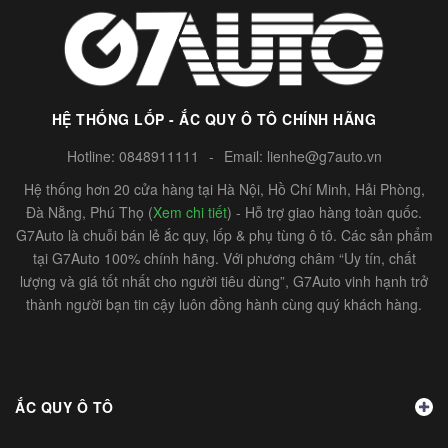
HỆ THỐNG LỐP - ẮC QUY Ô TÔ CHÍNH HÃNG
Hotline:
0848911111
-
Email:
lienhe@g7auto.vn
Hệ thống hơn 20 cửa hàng tại Hà Nội, Hồ Chí Minh, Hải Phòng,
Đà Nẵng, Phú Thọ (
Xem chi tiết
) - Hỗ trợ giao hàng toàn quốc.
G7Auto là chuỗi bán lẻ ắc quy, lốp & phụ tùng ô tô. Các sản phẩm
tại G7Auto 100% chính hãng. Với phương châm “Uy tín, chất
lượng và giá tốt nhất cho người tiêu dùng”, G7Auto vinh hạnh trở
thành người bạn tin cậy luôn đồng hành cùng quý khách hàng.
ẮC QUY Ô TÔ