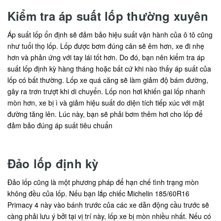
Kiểm tra áp suất lốp thường xuyên
Áp suất lốp ổn định sẽ đảm bảo hiệu suất vận hành của ô tô cũng
như tuổi thọ lốp. Lốp được bơm đúng cân sẽ êm hơn, xe đi nhẹ
hơn và phản ứng với tay lái tốt hơn. Do đó, bạn nên kiểm tra áp
suất lốp định kỳ hàng tháng hoặc bất cứ khi nào thấy áp suất của
lốp có bất thường. Lốp xe quá căng sẽ làm giảm độ bám đường,
gây ra trơn trượt khi di chuyển. Lốp non hơi khiến gai lốp nhanh
mòn hơn, xe bị ì và giảm hiệu suất do diện tích tiếp xúc với mặt
đường tăng lên. Lúc này, bạn sẽ phải bơm thêm hơi cho lốp để
đảm bảo đúng áp suất tiêu chuẩn
Đảo lốp định kỳ
Đảo lốp cũng là một phương pháp để hạn chế tình trạng mòn
không đều của lốp. Nếu bạn lắp chiếc Michelin 185/60R16
Primacy 4 này vào bánh trước của các xe dẫn động cầu trước sẽ
càng phải lưu ý bởi tại vị trí này, lốp xe bị mòn nhiều nhất. Nếu có