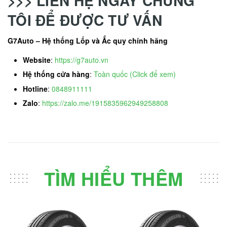
>>> LIÊN HỆ NGAY CHÚNG
TÔI ĐỂ ĐƯỢC TƯ VẤN
G7Auto – Hệ thống Lốp và Ắc quy chính hãng
Website
:
https://g7auto.vn
Hệ thống cửa hàng
:
Toàn quốc (Click để xem)
Hotline
:
0848911111
Zalo
:
https://zalo.me/1915835962949258808
TÌM HIỂU THÊM