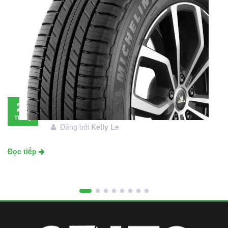
Đánh giá lốp Michelin Primacy SUV: Đáng
28
đầu tư không?
Tháng
Đăng bởi
Kelly Le
11
Đọc tiếp