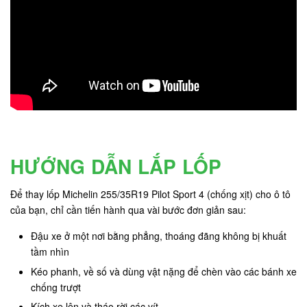
HƯỚNG DẪN LẮP LỐP
Để thay lốp Michelin 255/35R19 Pilot Sport 4 (chống xịt) cho ô tô
của bạn, chỉ cần tiến hành qua vài bước đơn giản sau:
Đậu xe ở một nơi bằng phẳng, thoáng đãng không bị khuất
tầm nhìn
Kéo phanh, về số và dùng vật nặng để chèn vào các bánh xe
chống trượt
Kích xe lên và tháo rời các vít