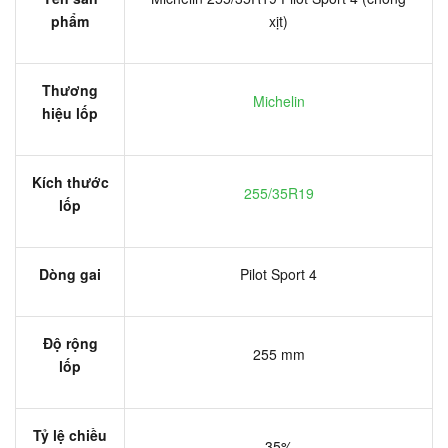
phẩm
xịt)
Thương
Michelin
hiệu lốp
Kích thước
255/35R19
lốp
Dòng gai
Pilot Sport 4
Độ rộng
255 mm
lốp
Tỷ lệ chiều
35%