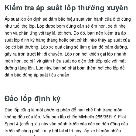
Kiểm tra áp suất lốp thường xuyên
Áp suất lốp ổn định sẽ đảm bảo hiệu suất vận hành của ô tô cũng
như tuổi thọ lốp. Lốp được bơm đúng cân sẽ êm hơn, xe đi nhẹ
hơn và phản ứng với tay lái tốt hơn. Do đó, bạn nên kiểm tra áp
suất lốp định kỳ hàng tháng hoặc bất cứ khi nào thấy áp suất của
lốp có bất thường. Lốp xe quá căng sẽ làm giảm độ bám đường,
gây ra trơn trượt khi di chuyển. Lốp non hơi khiến gai lốp nhanh
mòn hơn, xe bị ì và giảm hiệu suất do diện tích tiếp xúc với mặt
đường tăng lên. Lúc này, bạn sẽ phải bơm thêm hơi cho lốp để
đảm bảo đúng áp suất tiêu chuẩn
Đảo lốp định kỳ
Đảo lốp cũng là một phương pháp để hạn chế tình trạng mòn
không đều của lốp. Nếu bạn lắp chiếc Michelin 255/35R19 Pilot
Sport 4 (chống xịt) này vào bánh trước của các xe dẫn động cầu
trước sẽ càng phải lưu ý bởi tại vị trí này, lốp xe bị mòn nhiều