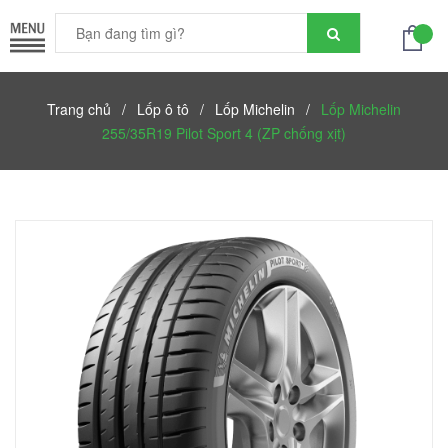
Trang chủ
/
Lốp ô tô
/
Lốp Michelin
/
Lốp Michelin
255/35R19 Pilot Sport 4 (ZP chống xịt)