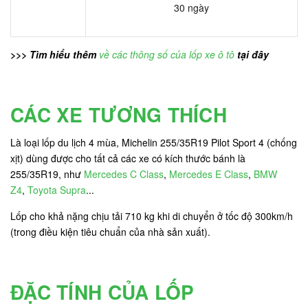
30 ngày
>>> Tìm hiểu thêm
về các thông số của lốp xe ô tô
tại đây
CÁC XE TƯƠNG THÍCH
Là loại lốp du lịch 4 mùa, Michelin 255/35R19 Pilot Sport 4 (chống
xịt) dùng được cho tất cả các xe có kích thước bánh là
255/35R19, như
Mercedes C Class
,
Mercedes E Class
,
BMW
Z4
,
Toyota Supra
...
Lốp cho khả nặng chịu tải 710 kg khi di chuyển ở tốc độ 300km/h
(trong điều kiện tiêu chuẩn của nhà sản xuất).
ĐẶC TÍNH CỦA LỐP