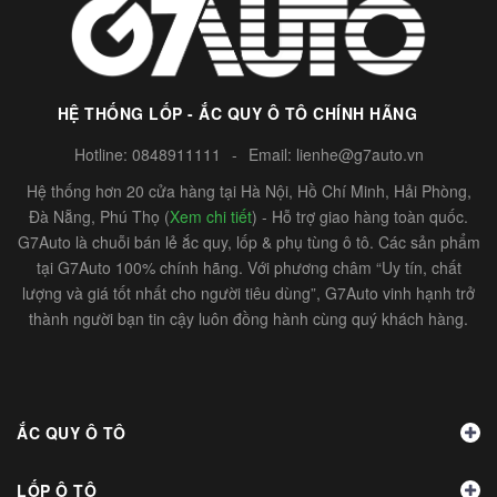
HỆ THỐNG LỐP - ẮC QUY Ô TÔ CHÍNH HÃNG
Hotline:
0848911111
-
Email:
lienhe@g7auto.vn
Hệ thống hơn 20 cửa hàng tại Hà Nội, Hồ Chí Minh, Hải Phòng,
Đà Nẵng, Phú Thọ (
Xem chi tiết
) - Hỗ trợ giao hàng toàn quốc.
G7Auto là chuỗi bán lẻ ắc quy, lốp & phụ tùng ô tô. Các sản phẩm
tại G7Auto 100% chính hãng. Với phương châm “Uy tín, chất
lượng và giá tốt nhất cho người tiêu dùng”, G7Auto vinh hạnh trở
thành người bạn tin cậy luôn đồng hành cùng quý khách hàng.
ẮC QUY Ô TÔ
LỐP Ô TÔ