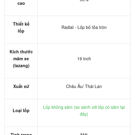
cao
Thiết kế
Radial - Lốp bố tỏa tròn
lốp
Kích thước
mâm xe
19 inch
(lazang)
Xuất xứ
Châu Âu/ Thái Lan
Lốp không săm (
so sánh với lốp có săm tại
Loại lốp
đây
)
Tình trạng
Mới