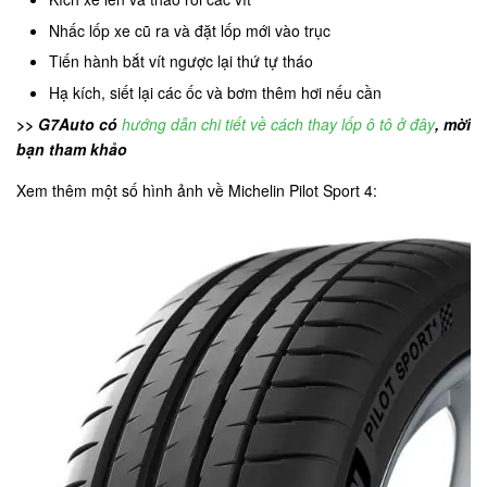
Nhấc lốp xe cũ ra và đặt lốp mới vào trục
Tiến hành bắt vít ngược lại thứ tự tháo
Hạ kích, siết lại các ốc và bơm thêm hơi nếu cần
>> G7Auto có
hướng dẫn chi tiết về cách thay lốp ô tô ở đây
, mời
bạn tham khảo
Xem thêm một số hình ảnh về Michelin Pilot Sport 4: