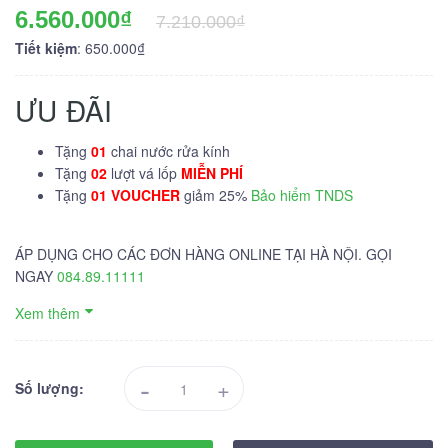
6.560.000₫
7.210.000₫
Tiết kiệm
: 650.000₫
ƯU ĐÃI
Tặng
01
chai nước rửa kính
Tặng
02
lượt vá lốp
MIỄN PHÍ
Tặng
01 VOUCHER
giảm 25%
Bảo hiểm TNDS
ÁP DỤNG CHO CÁC ĐƠN HÀNG ONLINE TẠI HÀ NỘI. GỌI
NGAY
084.89.11111
Xem thêm
-
+
Số lượng: