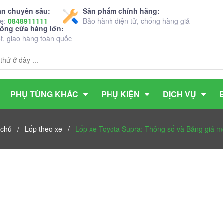
ấn chuyên sâu:
Sản phẩm chính hãng:
ne:
0848911111
Bảo hành điện tử, chống hàng giả
hống cửa hàng lớn:
ốt, giao hàng toàn quốc
PHỤ TÙNG KHÁC
PHỤ KIỆN
DỊCH VỤ
 chủ
/
Lốp theo xe
/
Lốp xe Toyota Supra: Thông số và Bảng giá mớ