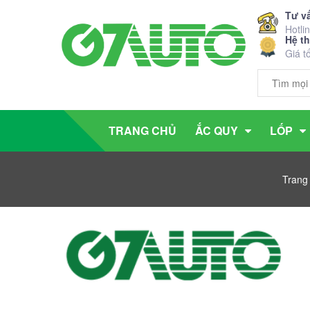
Tư v
Hotli
Hệ t
Giá t
TRANG CHỦ
ẮC QUY
LỐP
Trang