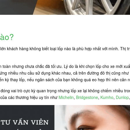
nào?
ớn khách hàng không biết loại lốp nào là phù hợp nhất với mình. Thị tr
an toàn nhưng chưa chắc đã tối ưu. Lý do là khi chọn lốp cho xe mới xu
 ứng nhiều nhu cầu sử dụng khác nhau, cả trên đường đô thị cũng như 
đến kỳ thay lốp, nếu ngân sách của bạn không quá eo hẹp thì nên cân n
óng vai trò cực kỳ quan trọng nhưng lốp xe lại không chiếm nhiều tron
p của các thương hiệu uy tín như
Michelin
,
Bridgestone
,
Kumho
,
Dunlop