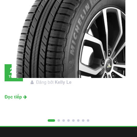
Đánh giá lốp Michelin Primacy SUV: Đáng
28
đầu tư không?
Tháng
Đăng bởi
Kelly Le
11
Đọc tiếp