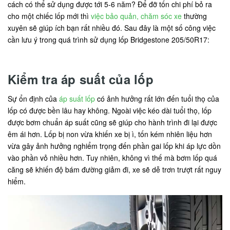
cách có thể sử dụng được tới 5-6 năm? Để đỡ tốn chi phí bỏ ra
cho một chiếc lốp mới thì
việc bảo quản, chăm sóc xe
thường
xuyên sẽ giúp ích bạn rất nhiều đó. Sau đây là một số công việc
cần lưu ý trong quá trình sử dụng lốp Bridgestone 205/50R17:
Kiểm tra áp suất của lốp
Sự ổn định của
áp suất lốp
có ảnh hưởng rất lớn đến tuổi thọ của
lốp có được bền lâu hay không. Ngoài việc kéo dài tuổi thọ, lốp
được bơm chuẩn áp suất cũng sẽ giúp cho hành trình đi lại được
êm ái hơn. Lốp bị non vừa khiến xe bị ì, tốn kém nhiên liệu hơn
vừa gây ảnh hưởng nghiểm trọng đến phần gai lốp khi áp lực dồn
vào phần vỏ nhiều hơn. Tuy nhiên, không vì thế mà bơm lốp quá
căng sẽ khiến độ bám đường giảm đi, xe sẽ dễ trơn trượt rất nguy
hiểm.