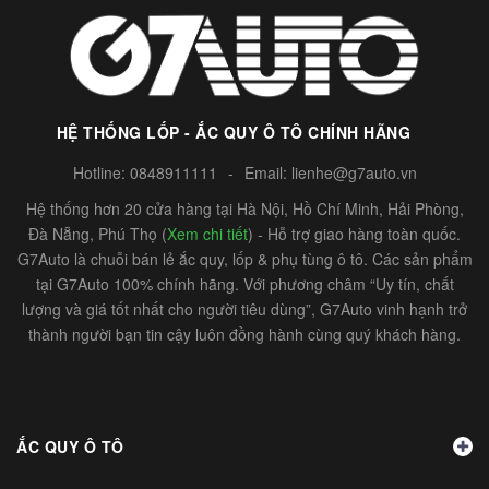
HỆ THỐNG LỐP - ẮC QUY Ô TÔ CHÍNH HÃNG
Hotline:
0848911111
-
Email:
lienhe@g7auto.vn
Hệ thống hơn 20 cửa hàng tại Hà Nội, Hồ Chí Minh, Hải Phòng,
Đà Nẵng, Phú Thọ (
Xem chi tiết
) - Hỗ trợ giao hàng toàn quốc.
G7Auto là chuỗi bán lẻ ắc quy, lốp & phụ tùng ô tô. Các sản phẩm
tại G7Auto 100% chính hãng. Với phương châm “Uy tín, chất
lượng và giá tốt nhất cho người tiêu dùng”, G7Auto vinh hạnh trở
thành người bạn tin cậy luôn đồng hành cùng quý khách hàng.
ẮC QUY Ô TÔ