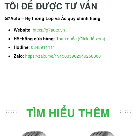
TÔI ĐỂ ĐƯỢC TƯ VẤN
G7Auto – Hệ thống Lốp và Ắc quy chính hãng
Website
:
https://g7auto.vn
Hệ thống cửa hàng
:
Toàn quốc (Click để xem)
Hotline
:
0848911111
Zalo
:
https://zalo.me/1915835962949258808
TÌM HIỂU THÊM