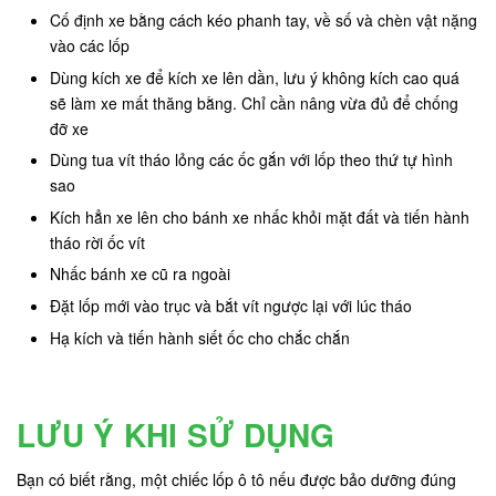
Cố định xe bằng cách kéo phanh tay, về số và chèn vật nặng
vào các lốp
Dùng kích xe để kích xe lên dần, lưu ý không kích cao quá
sẽ làm xe mất thăng bằng. Chỉ cần nâng vừa đủ để chống
đỡ xe
Dùng tua vít tháo lỏng các ốc gắn với lốp theo thứ tự hình
sao
Kích hẳn xe lên cho bánh xe nhấc khỏi mặt đất và tiến hành
tháo rời ốc vít
Nhấc bánh xe cũ ra ngoài
Đặt lốp mới vào trục và bắt vít ngược lại với lúc tháo
Hạ kích và tiến hành siết ốc cho chắc chắn
LƯU Ý KHI SỬ DỤNG
Bạn có biết rằng, một chiếc lốp ô tô nếu được bảo dưỡng đúng