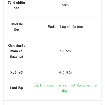
Tỷ lệ chiều
50%
cao
Thiết kế
Radial - Lốp bố tỏa tròn
lốp
Kích thước
mâm xe
17 inch
(lazang)
Xuất xứ
Nhật Bản
Lốp không săm (
so sánh với lốp có săm tại
Loại lốp
đây
)