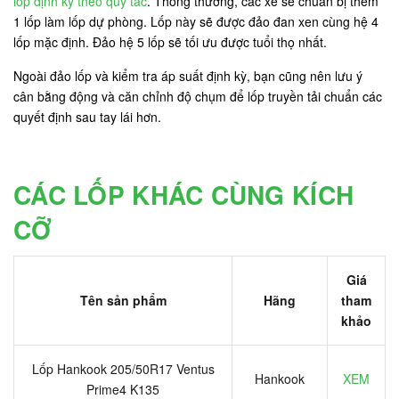
lốp định kỳ theo quy tắc
. Thông thường, các xe sẽ chuẩn bị thêm
1 lốp làm lốp dự phòng. Lốp này sẽ được đảo đan xen cùng hệ 4
lốp mặc định. Đảo hệ 5 lốp sẽ tối ưu được tuổi thọ nhất.
Ngoài đảo lốp và kiểm tra áp suất định kỳ, bạn cũng nên lưu ý
cân bằng động và căn chỉnh độ chụm để lốp truyền tải chuẩn các
quyết định sau tay lái hơn.
CÁC LỐP KHÁC CÙNG KÍCH
CỠ
Giá
Tên sản phẩm
Hãng
tham
khảo
Lốp Hankook 205/50R17 Ventus
Hankook
XEM
Prime4 K135