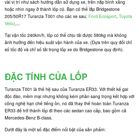
vài vị trí như sách hướng dẫn sử dụng xe, trên nắp bình xăng
hoặc nhìn ngay ở thành lốp cũ. Bạn có thể lắp Bridgestone
205/50R17 Turanza T001 cho các xe sau:
Ford Ecosport
,
Toyota
Veloz
,...
Tại vận tốc 240km/h, lốp có thể chịu tải được 580kg mà không
ảnh hưởng đến hiệu suất vận hành của xe. (Dựa trên quy đổi chỉ
số tốc độ và chỉ số tải trọng lốp xe do Bridgestone quy định).
ĐẶC TÍNH CỦA LỐP
Turanza T001 là thế hệ sau của Turanza ER33. Với thiết kế gai
độc đáo, mềm mại nhưng không kém phần sang trọng kết hợp với
công nghệ hạn chế tiếng ồn, nó đã thay thế hoàn toàn Turanza
ER33 để trở thành lốp đi theo các sedan cao cấp, bao gồm cả
Mercedes-Benz B-class.
Dưới đây là một số đặc điểm nổi bật của sản phẩm: