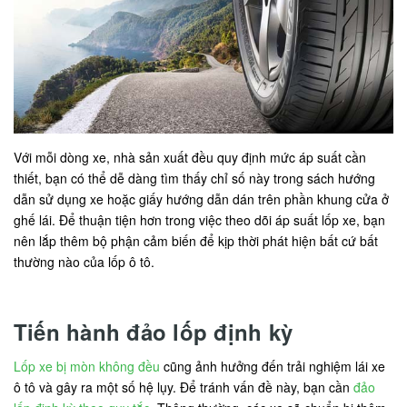
Với mỗi dòng xe, nhà sản xuất đều quy định mức áp suất cần
thiết, bạn có thể dễ dàng tìm thấy chỉ số này trong sách hướng
dẫn sử dụng xe hoặc giấy hướng dẫn dán trên phần khung cửa ở
ghế lái. Để thuận tiện hơn trong việc theo dõi áp suất lốp xe, bạn
nên lắp thêm bộ phận cảm biến để kịp thời phát hiện bất cứ bất
thường nào của lốp ô tô.
Tiến hành đảo lốp định kỳ
Lốp xe bị mòn không đều
cũng ảnh hưởng đến trải nghiệm lái xe
ô tô và gây ra một số hệ lụy. Để tránh vấn đề này, bạn cần
đảo