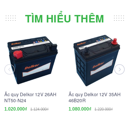
TÌM HIỂU THÊM
Ắc quy Delkor 12V 26AH
Ắc quy Delkor 12V 35AH
NT50-N24
46B20R
1.020.000₫
1.080.000₫
1.124.000₫
1.220.000₫