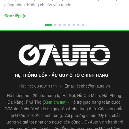
giống nhau. Không chỉ tùy vào model ...
Đọc tiếp
HỆ THỐNG LỐP - ẮC QUY Ô TÔ CHÍNH HÃNG
Hotline:
0848911111
-
Email:
lienhe@g7auto.vn
Hệ thống hơn 20 cửa hàng tại Hà Nội, Hồ Chí Minh, Hải Phòng,
Đà Nẵng, Phú Thọ (
Xem chi tiết
) - Hỗ trợ giao hàng toàn quốc.
G7Auto là chuỗi bán lẻ ắc quy, lốp & phụ tùng ô tô. Các sản phẩm
tại G7Auto 100% chính hãng. Với phương châm “Uy tín, chất
lượng và giá tốt nhất cho người tiêu dùng”, G7Auto vinh hạnh trở
thành người bạn tin cậy luôn đồng hành cùng quý khách hàng.