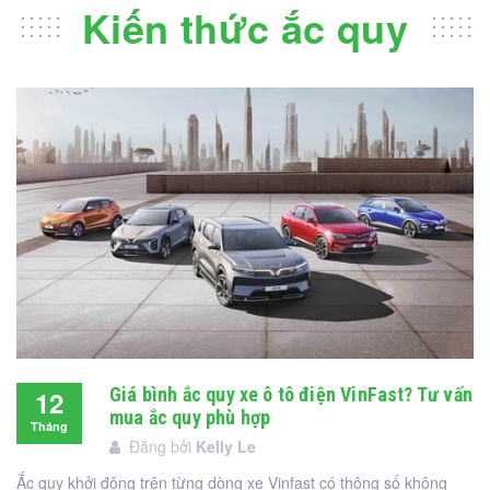
Kiến thức ắc quy
Giá bình ắc quy xe ô tô điện VinFast? Tư vấn
12
mua ắc quy phù hợp
Tháng
Đăng bởi
Kelly Le
12
Ắc quy khởi động trên từng dòng xe Vinfast có thông số không