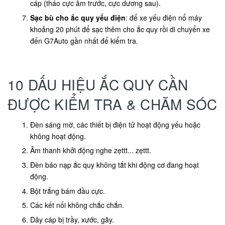
cáp (tháo cực âm trước, cực dương sau).
Sạc bù cho ắc quy yếu điện
: để xe yếu điện nổ máy
khoảng 20 phút để sạc thêm cho ắc quy rồi di chuyển xe
đến G7Auto gần nhất để kiểm tra.
10 DẤU HIỆU ẮC QUY CẦN
ĐƯỢC KIỂM TRA & CHĂM SÓC
Đèn sáng mờ, các thiết bị điện tử hoạt động yếu hoặc
không hoạt động.
Âm thanh khởi động nghe zẹttt... zẹttt.
Đèn báo nạp ắc quy không tắt khi động cơ đang hoạt
động.
Bột trắng bám đầu cực.
Các kết nối không chắc chắn.
Dây cáp bị trầy, xước, gãy.