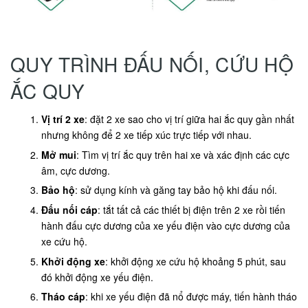
QUY TRÌNH ĐẤU NỐI, CỨU HỘ
ẮC QUY
Vị trí 2 xe
: đặt 2 xe sao cho vị trí giữa hai ắc quy gần nhất
nhưng không để 2 xe tiếp xúc trực tiếp với nhau.
Mở mui
: Tìm vị trí ắc quy trên hai xe và xác định các cực
âm, cực dương.
Bảo hộ
: sử dụng kính và găng tay bảo hộ khi đấu nối.
Đấu nối cáp
: tắt tất cả các thiết bị điện trên 2 xe rồi tiến
hành đấu cực dương của xe yếu điện vào cực dương của
xe cứu hộ.
Khởi động xe
: khởi động xe cứu hộ khoảng 5 phút, sau
đó khởi động xe yếu điện.
Tháo cáp
: khi xe yếu điện đã nổ được máy, tiến hành tháo