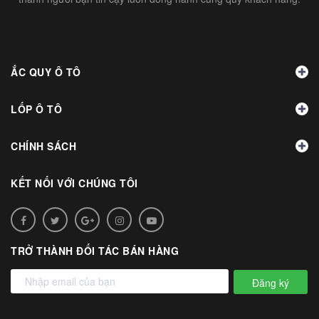
ẮC QUY Ô TÔ
LỐP Ô TÔ
CHÍNH SÁCH
KẾT NỐI VỚI CHÚNG TÔI
TRỞ THÀNH ĐỐI TÁC BÁN HÀNG
Đăng ký