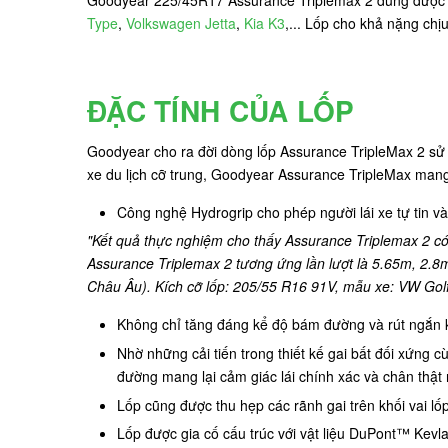
Type
,
Volkswagen Jetta
,
Kia K3
,... Lốp cho khả nặng chị
ĐẶC TÍNH CỦA LỐP
Goodyear cho ra đời dòng lốp Assurance TripleMax 2 sử 
xe du lịch cỡ trung, Goodyear Assurance TripleMax mang
Công nghệ Hydrogrip cho phép người lái xe tự tin v
"Kết quả thực nghiệm cho thấy Assurance Triplemax 2 có
Assurance Triplemax 2 tương ứng lần lượt là 5.65m, 2.
Châu Âu). Kích cỡ lốp: 205/55 R16 91V, mẫu xe: VW Golf 
Không chỉ tăng đáng kể độ bám đường và rút ngắn kh
Nhờ những cải tiến trong thiết kế gai bất đối xứng cù
đường mang lại cảm giác lái chính xác và chân thật
Lốp cũng được thu hẹp các rãnh gai trên khối vai lố
Lốp được gia cố cấu trúc với vật liệu DuPont™ Kevl