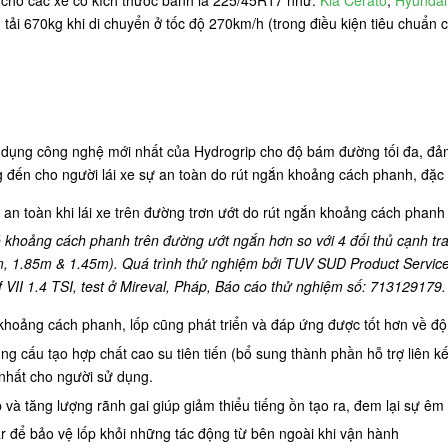
u tải 670kg khi di chuyển ở tốc độ 270km/h (trong điều kiện tiêu chuẩn 
dụng công nghệ mới nhất của Hydrogrip cho độ bám đường tối đa, đảm 
 đến cho người lái xe sự an toàn do rút ngắn khoảng cách phanh, đặc b
à an toàn khi lái xe trên đường trơn ướt do rút ngắn khoảng cách phan
 khoảng cách phanh trên đường ướt ngắn hơn so với 4 đối thủ cạnh tr
8m, 1.85m & 1.45m). Quá trình thử nghiệm bởi TUV SUD Product Servic
VII 1.4 TSI, test ở Mireval, Pháp, Báo cáo thử nghiệm số: 713129179.
oảng cách phanh, lốp cũng phát triển và đáp ứng được tốt hơn về độ b
ng cấu tạo hợp chất cao su tiên tiến (bổ sung thành phần hỗ trợ liên kết
 nhất cho người sử dụng.
p và tăng lượng rãnh gai giúp giảm thiểu tiếng ồn tạo ra, đem lại sự êm
ar để bảo vệ lốp khỏi những tác động từ bên ngoài khi vận hành