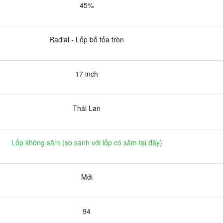
45%
Radial - Lốp bố tỏa tròn
17 inch
Thái Lan
Lốp không săm (
so sánh với lốp có săm tại đây
)
Mới
94