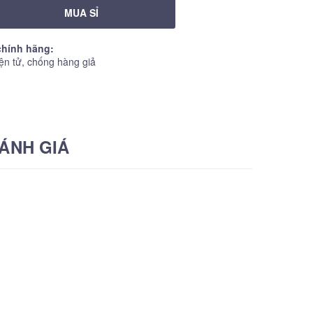
MUA SỈ
hính hãng:
ện tử, chống hàng giả
ÁNH GIÁ