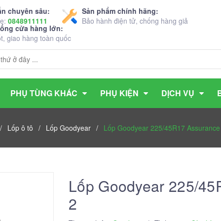
ấn chuyên sâu:
Sản phẩm chính hãng:
ne:
0848911111
Bảo hành điện tử, chống hàng giả
hống cửa hàng lớn:
ốt, giao hàng toàn quốc
PHỤ TÙNG KHÁC
PHỤ KIỆN
DỊCH VỤ
/
Lốp ô tô
/
Lốp Goodyear
/
Lốp Goodyear 225/45R17 Assurance 
Lốp Goodyear 225/45
2