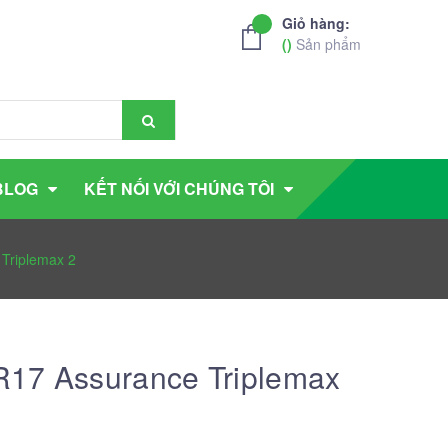
Giỏ hàng:
(
)
Sản phẩm
BLOG
KẾT NỐI VỚI CHÚNG TÔI
Triplemax 2
R17 Assurance Triplemax