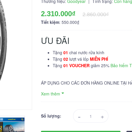
Thương hiệu:
Goodyear
|
Tình trạng:
Còn hàn
2.310.000₫
2.860.000₫
Tiết kiệm
: 550.000₫
ƯU ĐÃI
Tặng
01
chai nước rửa kính
Tặng
02
lượt vá lốp
MIỄN PHÍ
Tặng
01 VOUCHER
giảm 25%
Bảo hiểm 
ÁP DỤNG CHO CÁC ĐƠN HÀNG ONLINE TẠI H
Xem thêm
-
+
Số lượng: