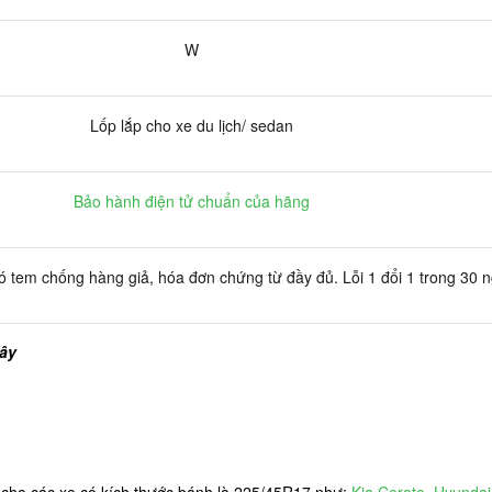
W
Lốp lắp cho xe du lịch/ sedan
Bảo hành điện tử chuẩn của hãng
 tem chống hàng giả, hóa đơn chứng từ đầy đủ. Lỗi 1 đổi 1 trong 30 
đây
cho các xe có kích thước bánh là 225/45R17 như:
Kia Cerato
,
Hyundai