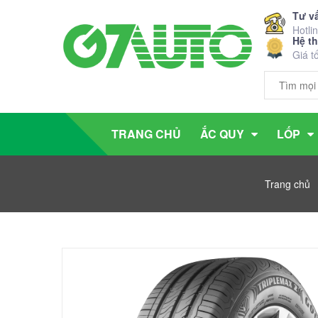
Tư v
Hotli
Hệ t
Giá t
TRANG CHỦ
ẮC QUY
LỐP
Trang chủ