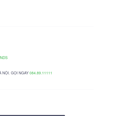
g
TNDS
À NỘI. GỌI NGAY
084.89.11111