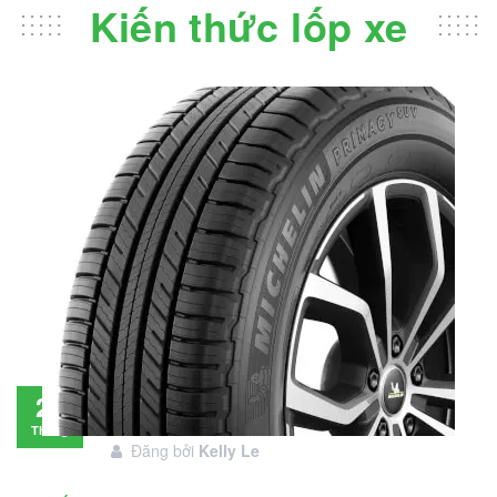
Kiến thức lốp xe
Đánh giá lốp Michelin Primacy SUV: Đáng
28
đầu tư không?
Tháng
Đăng bởi
Kelly Le
11