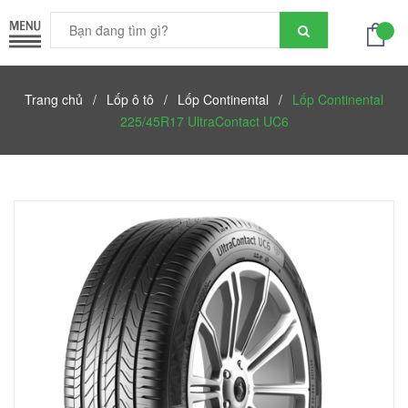
Trang chủ
/
Lốp ô tô
/
Lốp Continental
/
Lốp Continental
225/45R17 UltraContact UC6