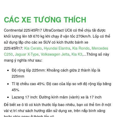
CÁC XE TƯƠNG THÍCH
Continental 225/45R17 UltraContact UC6 có thể chịu tải được
khối lượng lên tới 670 kg
khi chạy ở vận tốc 270km/h. Lốp có thể
sử dụng lắp cho các xe SUV có kích thước bánh xe
225/45R17:
Kia Cerato
,
Hyundai Elantra
,
Kia Rondo
,
Mercedes
C250
,
Jaguar X-Type
,
Volkswagen Jetta
,
Kia K3
,...Thông số này
mang ý nghĩa như sau:
Độ rộng lốp 225mm: Khoảng cách giữa 2 thành lốp là
225mm
Tỉ lệ chiều cao 45%: Độ cao của lốp so với độ rộng lốp bằng
45%
Lazang 17 inch: Đường kính mâm (vành) xe là 17 inch
Để biết xe ô tô có kích thước lốp bao nhiêu, bạn có thể tìm ở một
vài vị trí như sách hướng dẫn sử dụng xe, trên nắp bình xăng
hoặc nhìn ngay ở thành lốp cũ.