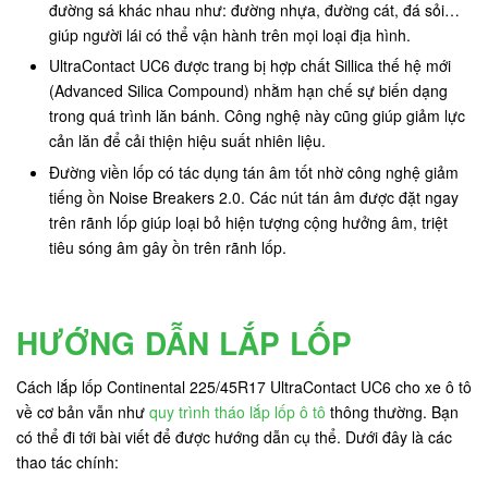
đường sá khác nhau như: đường nhựa, đường cát, đá sỏi…
giúp người lái có thể vận hành trên mọi loại địa hình.
UltraContact UC6 được trang bị hợp chất Sillica thế hệ mới
(Advanced Silica Compound) nhằm hạn chế sự biến dạng
trong quá trình lăn bánh. Công nghệ này cũng giúp giảm lực
cản lăn để cải thiện hiệu suất nhiên liệu.
Đường viền lốp có tác dụng tán âm tốt nhờ công nghệ giảm
tiếng ồn Noise Breakers 2.0. Các nút tán âm được đặt ngay
trên rãnh lốp giúp loại bỏ hiện tượng cộng hưởng âm, triệt
tiêu sóng âm gây ồn trên rãnh lốp.
HƯỚNG DẪN LẮP LỐP
Cách lắp lốp Continental 225/45R17 UltraContact UC6 cho xe ô tô
về cơ bản vẫn như
quy trình tháo lắp lốp ô tô
thông thường. Bạn
có thể đi tới bài viết để được hướng dẫn cụ thể. Dưới đây là các
thao tác chính: