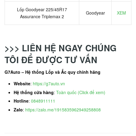
Lốp Goodyear 225/45R17
Goodyear
XEM
Assurance Triplemax 2
>>> LIÊN HỆ NGAY CHÚNG
TÔI ĐỂ ĐƯỢC TƯ VẤN
G7Auto – Hệ thống Lốp và Ắc quy chính hãng
Website
:
https://g7auto.vn
Hệ thống cửa hàng
:
Toàn quốc (Click để xem)
Hotline
:
0848911111
Zalo
:
https://zalo.me/1915835962949258808