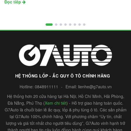
Đọc tiếp
HỆ THỐNG LỐP - ẮC QUY Ô TÔ CHÍNH HÃNG
Hotline:
0848911111
-
Email:
lienhe@g7auto.vn
Hệ thống hơn 20 cửa hàng tại Hà Nội, Hồ Chí Minh, Hải Phòng,
Đà Nẵng, Phú Thọ (
Xem chi tiết
) - Hỗ trợ giao hàng toàn quốc.
G7Auto là chuỗi bán lẻ ắc quy, lốp & phụ tùng ô tô. Các sản phẩm
tại G7Auto 100% chính hãng. Với phương châm “Uy tín, chất
lượng và giá tốt nhất cho người tiêu dùng”, G7Auto vinh hạnh trở
thành người bạn tin cậy luôn đồng hành cùng quý khách hàng.