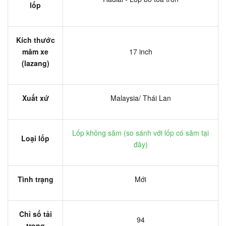
lốp
Kích thước
mâm xe
17 inch
(lazang)
Xuất xứ
Malaysia/ Thái Lan
Lốp không săm (
so sánh với lốp có săm tại
Loại lốp
đây
)
Tình trạng
Mới
Chỉ số tải
94
trọng