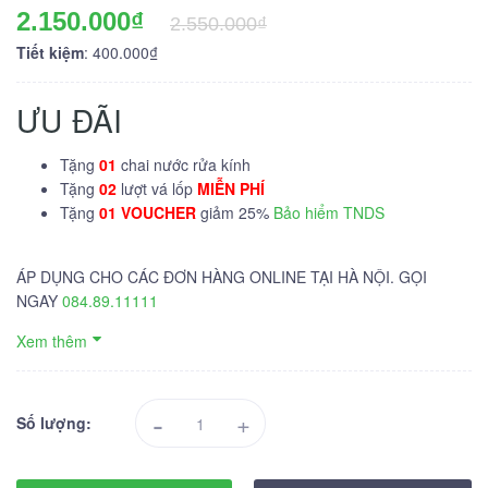
2.150.000₫
2.550.000₫
Tiết kiệm
: 400.000₫
ƯU ĐÃI
Tặng
01
chai nước rửa kính
Tặng
02
lượt vá lốp
MIỄN PHÍ
Tặng
01 VOUCHER
giảm 25%
Bảo hiểm TNDS
ÁP DỤNG CHO CÁC ĐƠN HÀNG ONLINE TẠI HÀ NỘI. GỌI
NGAY
084.89.11111
Xem thêm
-
+
Số lượng: