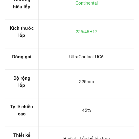
Continental
hiệu lốp
Kích thước
225/45R17
lốp
Dòng gai
UltraContact UC6
Độ rộng
225mm
lốp
Tỷ lệ chiều
45%
cao
Thiết kế
Radial - Lốp bố tỏa tròn