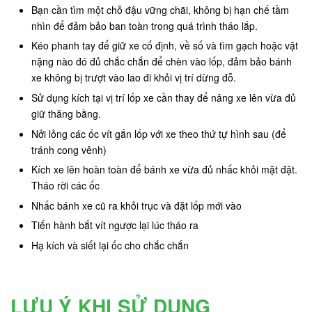
Bạn cần tìm một chỗ đậu vững chãi, không bị hạn chế tầm
nhìn để đảm bảo ban toàn trong quá trình tháo lắp.
Kéo phanh tay để giữ xe cố định, về số và tìm gạch hoặc vật
nặng nào đó đủ chắc chắn để chèn vào lốp, đảm bảo bánh
xe không bị trượt vào lao đi khỏi vị trí dừng đỗ.
Sử dụng kích tại vị trí lốp xe cần thay để nâng xe lên vừa đủ
giữ thăng bằng.
Nởi lỏng các ốc vít gắn lốp với xe theo thứ tự hình sau (để
tránh cong vênh)
Kích xe lên hoàn toàn để bánh xe vừa đủ nhấc khỏi mặt đật.
Tháo rời các ốc
Nhấc bánh xe cũ ra khỏi trục và đặt lốp mới vào
Tiến hành bắt vít ngược lại lúc tháo ra
Hạ kích và siết lại ốc cho chắc chắn
LƯU Ý KHI SỬ DỤNG