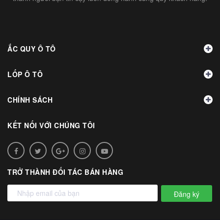
ẮC QUY Ô TÔ
LỐP Ô TÔ
CHÍNH SÁCH
KẾT NỐI VỚI CHÚNG TÔI
TRỞ THÀNH ĐỐI TÁC BÁN HÀNG
Đăng ký