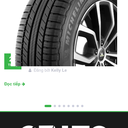
Đánh giá lốp Michelin Primacy SUV: Đáng
28
đầu tư không?
Tháng
Đăng bởi
Kelly Le
11
Đọc tiếp