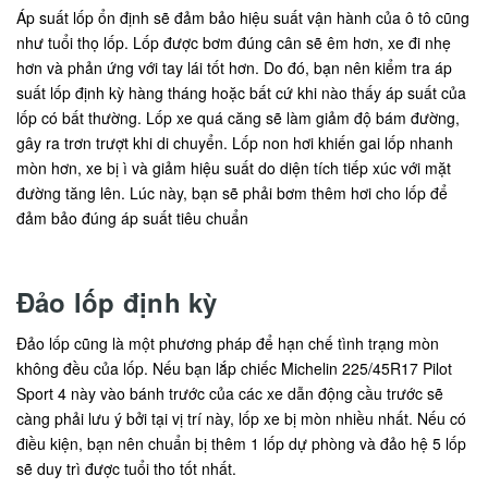
Áp suất lốp ổn định sẽ đảm bảo hiệu suất vận hành của ô tô cũng
như tuổi thọ lốp. Lốp được bơm đúng cân sẽ êm hơn, xe đi nhẹ
hơn và phản ứng với tay lái tốt hơn. Do đó, bạn nên kiểm tra áp
suất lốp định kỳ hàng tháng hoặc bất cứ khi nào thấy áp suất của
lốp có bất thường. Lốp xe quá căng sẽ làm giảm độ bám đường,
gây ra trơn trượt khi di chuyển. Lốp non hơi khiến gai lốp nhanh
mòn hơn, xe bị ì và giảm hiệu suất do diện tích tiếp xúc với mặt
đường tăng lên. Lúc này, bạn sẽ phải bơm thêm hơi cho lốp để
đảm bảo đúng áp suất tiêu chuẩn
Đảo lốp định kỳ
Đảo lốp cũng là một phương pháp để hạn chế tình trạng mòn
không đều của lốp. Nếu bạn lắp chiếc Michelin 225/45R17 Pilot
Sport 4 này vào bánh trước của các xe dẫn động cầu trước sẽ
càng phải lưu ý bởi tại vị trí này, lốp xe bị mòn nhiều nhất. Nếu có
điều kiện, bạn nên chuẩn bị thêm 1 lốp dự phòng và đảo hệ 5 lốp
sẽ duy trì được tuổi tho tốt nhất.