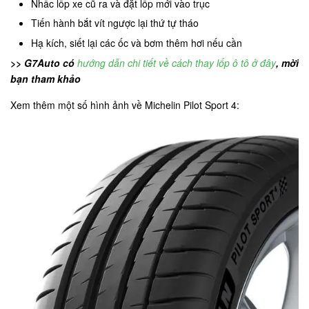
Nhấc lốp xe cũ ra và đặt lốp mới vào trục
Tiến hành bắt vít ngược lại thứ tự tháo
Hạ kích, siết lại các ốc và bơm thêm hơi nếu cần
>> G7Auto có
hướng dẫn chi tiết về cách thay lốp ô tô ở đây
, mời
bạn tham khảo
Xem thêm một số hình ảnh về Michelin Pilot Sport 4: