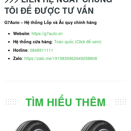
TÔI ĐỂ ĐƯỢC TƯ VẤN
G7Auto – Hệ thống Lốp và Ắc quy chính hãng
Website
:
https://g7auto.vn
Hệ thống cửa hàng
:
Toàn quốc (Click để xem)
Hotline
:
0848911111
Zalo
:
https://zalo.me/1915835962949258808
TÌM HIỂU THÊM