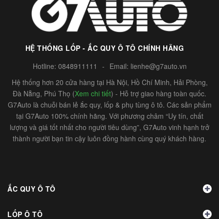
HỆ THỐNG LỐP - ẮC QUY Ô TÔ CHÍNH HÃNG
Hotline:
0848911111
-
Email:
lienhe@g7auto.vn
Hệ thống hơn 20 cửa hàng tại Hà Nội, Hồ Chí Minh, Hải Phòng,
Đà Nẵng, Phú Thọ (
Xem chi tiết
) - Hỗ trợ giao hàng toàn quốc.
G7Auto là chuỗi bán lẻ ắc quy, lốp & phụ tùng ô tô. Các sản phẩm
tại G7Auto 100% chính hãng. Với phương châm “Uy tín, chất
lượng và giá tốt nhất cho người tiêu dùng”, G7Auto vinh hạnh trở
thành người bạn tin cậy luôn đồng hành cùng quý khách hàng.
ẮC QUY Ô TÔ
LỐP Ô TÔ