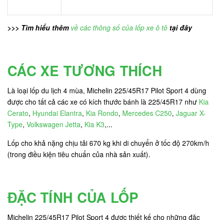
>>> Tìm hiểu thêm
về các thông số của lốp xe ô tô
tại đây
CÁC XE TƯƠNG THÍCH
Là loại lốp du lịch 4 mùa, Michelin 225/45R17 Pilot Sport 4 dùng
được cho tất cả các xe có kích thước bánh là 225/45R17 như
Kia
Cerato
,
Hyundai Elantra
,
Kia Rondo
,
Mercedes C250
,
Jaguar X-
Type
,
Volkswagen Jetta
,
Kia K3
,...
Lốp cho khả nặng chịu tải 670 kg khi di chuyển ở tốc độ 270km/h
(trong điều kiện tiêu chuẩn của nhà sản xuất).
ĐẶC TÍNH CỦA LỐP
Michelin 225/45R17 Pilot Sport 4 được thiết kế cho những đặc