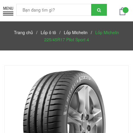
Trang chủ
/
Lốp ô tô
/
Lốp Michelin
/
Lốp Michelin
225/45R17 Pilot Sport 4