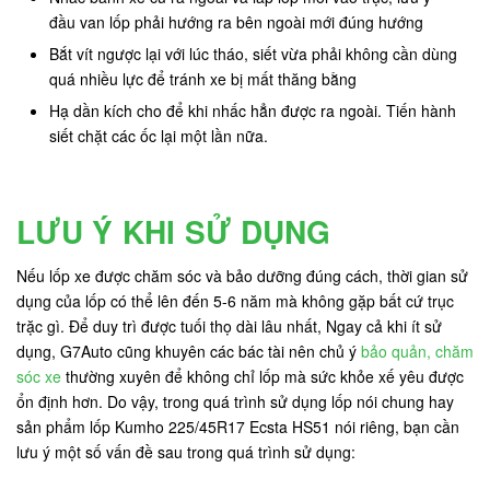
đầu van lốp phải hướng ra bên ngoài mới đúng hướng
Bắt vít ngược lại với lúc tháo, siết vừa phải không cần dùng
quá nhiều lực để tránh xe bị mất thăng bằng
Hạ dần kích cho để khi nhấc hẳn được ra ngoài. Tiến hành
siết chặt các ốc lại một lần nữa.
LƯU Ý KHI SỬ DỤNG
Nếu lốp xe được chăm sóc và bảo dưỡng đúng cách, thời gian sử
dụng của lốp có thể lên đến 5-6 năm mà không gặp bất cứ trục
trặc gì. Để duy trì được tuối thọ dài lâu nhất, Ngay cả khi ít sử
dụng, G7Auto cũng khuyên các bác tài nên chủ ý
bảo quản, chăm
sóc xe
thường xuyên để không chỉ lốp mà sức khỏe xế yêu được
ổn định hơn. Do vậy, trong quá trình sử dụng lốp nói chung hay
sản phẩm lốp Kumho 225/45R17 Ecsta HS51 nói riêng, bạn cần
lưu ý một số vấn đề sau trong quá trình sử dụng: