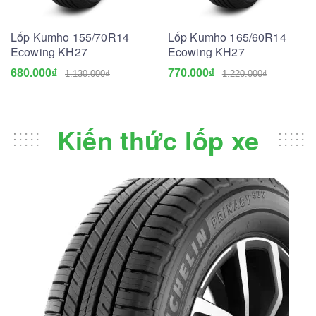
Lốp Kumho 155/70R14
Lốp Kumho 165/60R14
Ecowing KH27
Ecowing KH27
680.000₫
770.000₫
1.130.000₫
1.220.000₫
Kiến thức lốp xe