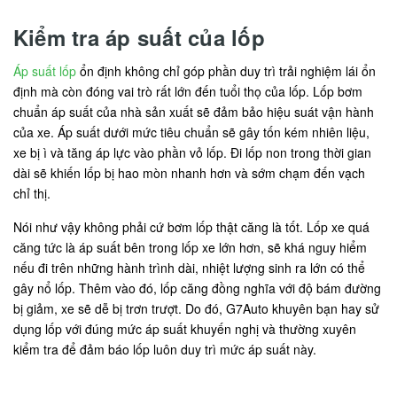
Kiểm tra áp suất của lốp
Áp suất lốp
ổn định không chỉ góp phần duy trì trải nghiệm lái ổn
định mà còn đóng vai trò rất lớn đến tuổi thọ của lốp. Lốp bơm
chuẩn áp suất của nhà sản xuất sẽ đảm bảo hiệu suát vận hành
của xe. Áp suất dưới mức tiêu chuẩn sẽ gây tốn kém nhiên liệu,
xe bị ì và tăng áp lực vào phần vỏ lốp. Đi lốp non trong thời gian
dài sẽ khiến lốp bị hao mòn nhanh hơn và sớm chạm đến vạch
chỉ thị.
Nói như vậy không phải cứ bơm lốp thật căng là tốt. Lốp xe quá
căng tức là áp suất bên trong lốp xe lớn hơn, sẽ khá nguy hiểm
nếu đi trên những hành trình dài, nhiệt lượng sinh ra lớn có thể
gây nổ lốp. Thêm vào đó, lốp căng đồng nghĩa với độ bám đường
bị giảm, xe sẽ dễ bị trơn trượt. Do đó, G7Auto khuyên bạn hay sử
dụng lốp với đúng mức áp suất khuyến nghị và thường xuyên
kiểm tra để đảm báo lốp luôn duy trì mức áp suất này.