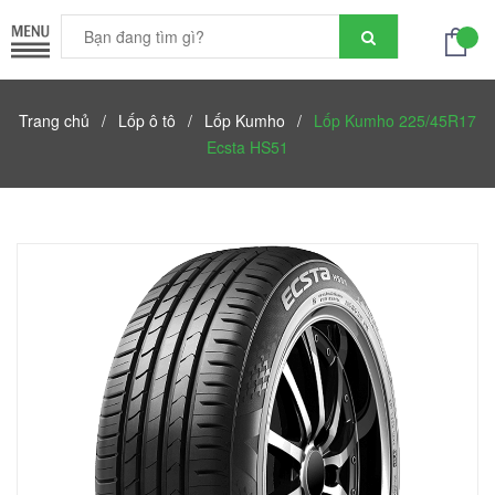
Trang chủ
/
Lốp ô tô
/
Lốp Kumho
/
Lốp Kumho 225/45R17
Ecsta HS51