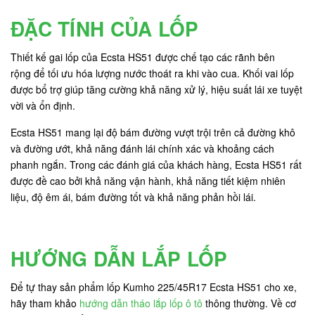
ĐẶC TÍNH CỦA LỐP
Thiết kế gai lốp của Ecsta HS51 được chế tạo các rãnh bên
rộng để tối ưu hóa lượng nước thoát ra khi vào cua. Khối vai lốp
được bổ trợ giúp tăng cường khả năng xử lý, hiệu suất lái xe tuyệt
vời và ổn định.
Ecsta HS51 mang lại độ bám đường vượt trội trên cả đường khô
và đường ướt, khả năng đánh lái chính xác và khoảng cách
phanh ngắn. Trong các đánh giá của khách hàng, Ecsta HS51 rất
được đề cao bởi khả năng vận hành, khả năng tiết kiệm nhiên
liệu, độ êm ái, bám đường tốt và khả năng phản hồi lái.
HƯỚNG DẪN LẮP LỐP
Để tự thay sản phẩm lốp Kumho 225/45R17 Ecsta HS51 cho xe,
hãy tham khảo
hướng dẫn tháo lắp lốp ô tô
thông thường. Về cơ