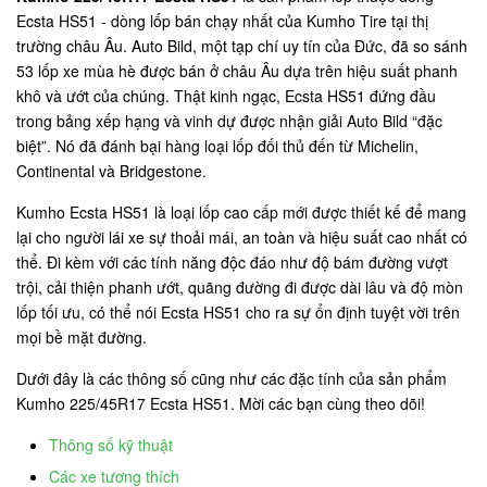
Ecsta HS51 - dòng lốp bán chạy nhất của Kumho Tire tại thị
trường châu Âu. Auto Bild, một tạp chí uy tín của Đức, đã so sánh
53 lốp xe mùa hè được bán ở châu Âu dựa trên hiệu suất phanh
khô và ướt của chúng. Thật kinh ngạc, Ecsta HS51 đứng đầu
trong bảng xếp hạng và vinh dự được nhận giải Auto Bild “đặc
biệt”. Nó đã đánh bại hàng loại lốp đối thủ đến từ Michelin,
Continental và Bridgestone.
Kumho Ecsta HS51 là loại lốp cao cấp mới được thiết kế để mang
lại cho người lái xe sự thoải mái, an toàn và hiệu suất cao nhất có
thể. Đi kèm với các tính năng độc đáo như độ bám đường vượt
trội, cải thiện phanh ướt, quãng đường đi được dài lâu và độ mòn
lốp tối ưu, có thể nói Ecsta HS51 cho ra sự ổn định tuyệt vời trên
mọi bề mặt đường.
Dưới đây là các thông số cũng như các đặc tính của sản phẩm
Kumho 225/45R17 Ecsta HS51. Mời các bạn cùng theo dõi!
Thông số kỹ thuật
Các xe tương thích