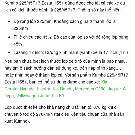
Kumho 225/45R17 Ecsta HS51 dùng được cho tất cả các xe du
lịch có kích thước bánh là 225/45R17. Thông số này thể hiện:
Độ rộng lốp 225mm: Khoảng cách giữa 2 thành lốp là
225mm
Tỉ lệ chiều cao 45%: Độ cao của lốp so với độ rộng lốp bằng
45%
Lazang 17 inch: Đường kính mâm (vành) xe là 17 inch (17’’)
Nếu bạn chưa biết kích thước lốp xe ô tô của mình là bao nhiêu,
hãy tìm ở sách hướng dẫn sử dụng xe, trên nắp bình xăng,…
hoặc nhìn ngay ở thành lốp cũ. Với sản phẩm Kumho 225/45R17
Ecsta HS51, bạn có thể sử dụng được cho các xe:
Kia
Cerato
,
Hyundai Elantra
,
Kia Rondo
,
Mercedes C250
,
Jaguar X-
Type
,
Volkswagen Jetta
,
Kia K3
,...
Lốp được thiết kế cho khả năng chịu tải lên tới 670 kg khi di
chuyển ở tốc độ 270km/h (tại điều kiện tiêu chuẩn của nhà sản
xuất Kumho).