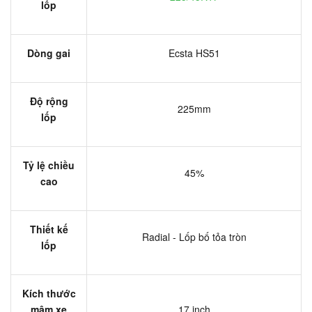
lốp
Dòng gai
Ecsta HS51
Độ rộng
225mm
lốp
Tỷ lệ chiều
45%
cao
Thiết kế
Radial - Lốp bố tỏa tròn
lốp
Kích thước
mâm xe
17 inch