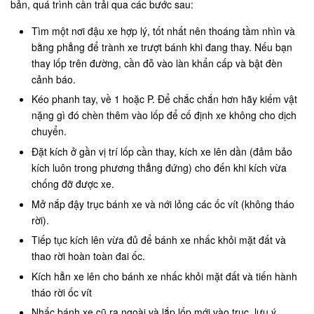
bản, quá trình cần trải qua các bước sau:
Tìm một nơi đậu xe hợp lý, tốt nhất nên thoáng tầm nhìn và
bằng phẳng để trành xe trượt bánh khi đang thay. Nếu bạn
thay lốp trên đường, cần đỗ vào làn khẩn cấp và bật đèn
cảnh báo.
Kéo phanh tay, về 1 hoặc P. Để chắc chắn hơn hãy kiếm vật
nặng gì đó chèn thêm vào lốp để cố định xe không cho dịch
chuyển.
Đặt kích ở gần vị trí lốp cần thay, kích xe lên dần (đảm bảo
kích luôn trong phương thẳng đứng) cho đến khi kích vừa
chống đỡ được xe.
Mở nắp đậy trục bánh xe và nới lỏng các ốc vít (không tháo
rời).
Tiếp tục kích lên vừa đủ để bánh xe nhấc khỏi mặt đất và
thao rời hoàn toàn đai ốc.
Kích hẳn xe lên cho bánh xe nhấc khỏi mặt đất và tiến hành
tháo rời ốc vít
Nhấc bánh xe cũ ra ngoài và lắp lốp mới vào trục, lưu ý