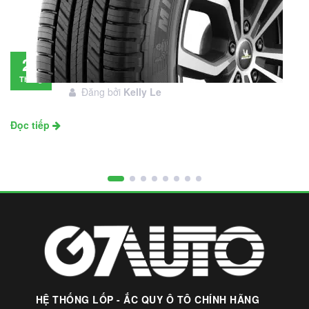
Đánh giá lốp Michelin Primacy SUV: Đáng
28
đầu tư không?
Tháng
Đăng bởi
Kelly Le
11
Đọc tiếp
HỆ THỐNG LỐP - ẮC QUY Ô TÔ CHÍNH HÃNG