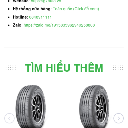
Website
:
https://g7auto.vn
Hệ thống cửa hàng
:
Toàn quốc (Click để xem)
Hotline
:
0848911111
Zalo
:
https://zalo.me/1915835962949258808
TÌM HIỂU THÊM