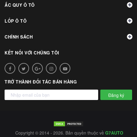
ẮC QUY Ô TÔ
LỐP Ô TÔ
CHÍNH SÁCH
KẾT NỐI VỚI CHÚNG TÔI
TRỞ THÀNH ĐỐI TÁC BÁN HÀNG
Đăng ký
Copyright © 2014 - 2026. Bản quyền thuộc về
G7AUTO