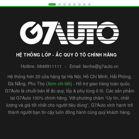
HỆ THỐNG LỐP - ẮC QUY Ô TÔ CHÍNH HÃNG
Hotline:
0848911111
-
Email:
lienhe@g7auto.vn
Hệ thống hơn 20 cửa hàng tại Hà Nội, Hồ Chí Minh, Hải Phòng,
Đà Nẵng, Phú Thọ (
Xem chi tiết
) - Hỗ trợ giao hàng toàn quốc.
G7Auto là chuỗi bán lẻ ắc quy, lốp & phụ tùng ô tô. Các sản phẩm
tại G7Auto 100% chính hãng. Với phương châm “Uy tín, chất
lượng và giá tốt nhất cho người tiêu dùng”, G7Auto vinh hạnh trở
thành người bạn tin cậy luôn đồng hành cùng quý khách hàng.