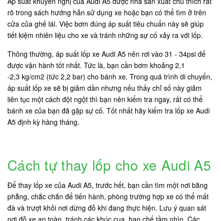
Áp suất khuyến nghị của Audi A5 được nhà sản xuất chú thích rất
rõ trong sách hướng hẫn sử dụng xe hoặc bạn có thể tìm ở trên
cửa của ghế lái. Việc bơm đúng áp suất tiêu chuẩn này sẽ giúp
tiết kiệm nhiên liệu cho xe và tránh những sự cố xảy ra với lốp.
Thông thường, áp suất lốp xe Audi A5 nên rơi vào 31 - 34psi để
được vận hành tốt nhất. Tức là, bạn cần bơm khoảng 2,1
-2,3 kg/cm2 (tức 2,2 bar) cho bánh xe. Trong quá trình di chuyển,
áp suất lốp xe sẽ bị giảm dần nhưng nếu thấy chỉ số này giảm
liên tục một cách đột ngột thì bạn nên kiểm tra ngay, rất có thể
bánh xe của bạn đã gặp sự cố. Tốt nhất hãy kiểm tra lốp xe Audi
A5 định kỳ hàng tháng.
Cách tự thay lốp cho xe Audi A5
Để thay lốp xe của Audi A5, trước hết, bạn cần tìm một nơi bằng
phẳng, chắc chắn để tiến hành, phòng trường hợp xe có thể mất
đà và trượt khỏi nơi dừng đỗ khi đang thực hiện. Lưu ý quan sát
nơi đỗ xe an toàn, tránh các khúc cua, hạn chế tầm nhìn. Các