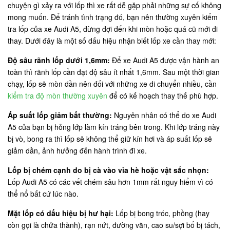
chuyện gì xảy ra với lốp thì xe rất dễ gặp phải những sự cố không
mong muốn. Để tránh tình trạng đó, bạn nên thường xuyên kiểm
tra lốp của xe Audi A5, đừng đợi đến khi mòn hoặc quá cũ mới đi
thay. Dưới đây là một số dấu hiệu nhận biết lốp xe cần thay mới:
Độ sâu rãnh lốp dưới 1,6mm:
Để xe Audi A5 được vận hành an
toàn thì rãnh lốp cần đạt độ sâu ít nhất 1,6mm. Sau một thời gian
chạy, lốp sẽ mòn dần nên đối với những xe di chuyển nhiều, cần
kiểm tra độ mòn thường xuyên
để có kế hoạch thay thế phù hợp.
Áp suất lốp giảm bất thường:
Nguyên nhân có thể do xe Audi
A5 của bạn bị hỏng lớp làm kín tráng bên trong. Khi lớp tráng này
bị vò, bong ra thì lốp sẽ không thể giữ kín hơi và áp suất lốp sẽ
giảm dần, ảnh hưởng đến hành trình đi xe.
Lốp bị chém cạnh do bị cà vào vỉa hè hoặc vật sắc nhọn:
Lốp Audi A5 có các vết chém sâu hơn 1mm rất nguy hiểm vì có
thể nổ bất cứ lúc nào.
Mặt lốp có dấu hiệu bị hư hại:
Lốp bị bong tróc, phồng (hay
còn gọi là chửa thành), rạn nứt, đường vằn, cao su/sợi bố bị tách,