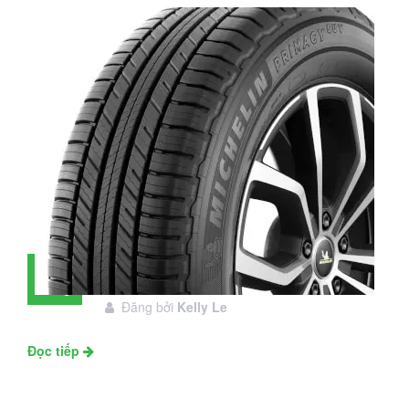
Đánh giá lốp Michelin Primacy SUV:
28
Đáng đầu tư không?
Tháng
Đăng bởi
Kelly Le
11
Đọc tiếp