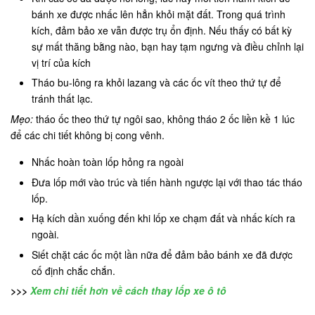
bánh xe được nhấc lên hẳn khỏi mặt đất. Trong quá trình
kích, đảm bảo xe vẫn được trụ ổn định. Nếu thấy có bất kỳ
sự mất thăng bằng nào, bạn hay tạm ngưng và điều chỉnh lại
vị trí của kích
Tháo bu-lông ra khỏi lazang và các ốc vít theo thứ tự để
tránh thất lạc.
Mẹo:
tháo ốc theo thứ tự ngôi sao, không tháo 2 ốc liền kề 1 lúc
để các chi tiết không bị cong vênh.
Nhấc hoàn toàn lốp hỏng ra ngoài
Đưa lốp mới vào trúc và tiến hành ngược lại với thao tác tháo
lốp.
Hạ kích dần xuống đến khi lốp xe chạm đất và nhấc kích ra
ngoài.
Siết chặt các ốc một lần nữa để đảm bảo bánh xe đã được
cố định chắc chắn.
>>>
Xem chi tiết hơn về cách thay lốp xe ô tô