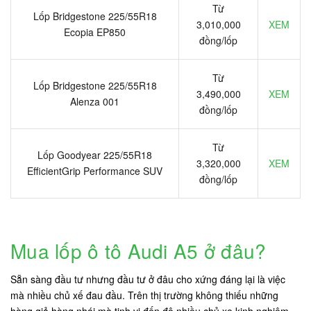
Từ
Lốp Bridgestone 225/55R18
3,010,000
XEM
Ecopia EP850
đồng/lốp
Từ
Lốp Bridgestone 225/55R18
3,490,000
XEM
Alenza 001
đồng/lốp
Từ
Lốp Goodyear 225/55R18
3,320,000
XEM
EfficientGrip Performance SUV
đồng/lốp
Mua lốp ô tô Audi A5 ở đâu?
Sẵn sàng đầu tư nhưng đầu tư ở đâu cho xứng đáng lại là việc
mà nhiều chủ xế đau đầu. Trên thị trường không thiếu những
hàng giả hàng nhái mà tinh vi đến độ nhiều chủ xe kinh nghiệm