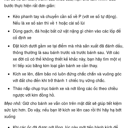
bước thực hiện rất đơn giản:
Kéo phanh tay và chuyển cần số về P (với xe số tự động).
Nếu là xe số sàn thì về 1 hoặc cài số lùi
Dùng gạch, đá hoặc bất cứ vật nặng gì chèn vào các lốp để
cố định xe
Đặt kích dưới gầm xe tại điểm mà nhà sản xuất đã đánh dấu,
thông thường là sau bánh trước và trước bánh sau. Với các
xe đời cũ có thể không thiết kế khấc này, bạn hãy tìm một vị
trí tiếp xúc bằng kim loại gần bánh xe cần thay.
Kích xe lên, đảm bảo nó luôn đứng chắc chắn và vuông góc
với đất cho đến khi trở thành 1 chiếc trụ vững chắc.
Tháo nắp chụp trục bánh xe và nới lỏng các ốc theo chiều
ngược với kim đồng hồ.
Mẹo nhỏ:
Giữ cho bánh xe vẫn còn trên mặt đất sẽ giúp tiết kiệm
sức lực hơn. Do vậy, nếu bạn lỡ kích xe lên cao rồi thì hãy hạ bớt
xuống
Khi các ốc đã được nới lỏng, lúc này mới tiến hành kích để