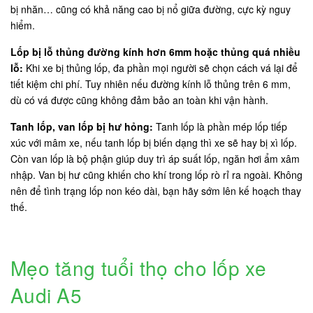
bị nhăn… cũng có khả năng cao bị nổ giữa đường, cực kỳ nguy
hiểm.
Lốp bị lỗ thủng đường kính hơn 6mm hoặc thủng quá nhiều
lỗ:
Khi xe bị thủng lốp, đa phần mọi người sẽ chọn cách vá lại để
tiết kiệm chi phí. Tuy nhiên nếu đường kính lỗ thủng trên 6 mm,
dù có vá được cũng không đảm bảo an toàn khi vận hành.
Tanh lốp, van lốp bị hư hỏng:
Tanh lốp là phần mép lốp tiếp
xúc với mâm xe, nếu tanh lốp bị biến dạng thì xe sẽ hay bị xì lốp.
Còn van lốp là bộ phận giúp duy trì áp suất lốp, ngăn hơi ẩm xâm
nhập. Van bị hư cũng khiến cho khí trong lốp rò rỉ ra ngoài. Không
nên để tình trạng lốp non kéo dài, bạn hãy sớm lên kế hoạch thay
thế.
Mẹo tăng tuổi thọ cho lốp xe
Audi A5