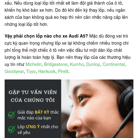
xấu. Nếu dùng loại lốp tốt nhất sẽ làm đội giá thành của ô tô,
khiến họ khó bán xe hơn. Do đó khi đến kỳ thay lốp, nếu ngân
sách của bạn không quá eo hẹp thì nên cân nhắc nâng cấp lên
những loại lốp tốt hơn.
Vậy phải chọn lốp nào cho xe Audi A5?
Mặc dù đóng vai trò
cực kỳ quan trọng nhưng lốp xe lại không chiếm nhiều trong chi
phí tổng thể một chiếc ô tô nên việc đầu tư một dàn lốp chất
lượng là hoàn toàn hợp lý. Bạn nên thay lốp của các thương hiệu
uy tín như
Michelin
,
Bridgestone
,
Kumho
,
Dunlop
,
Continental
,
Goodyear
,
Toyo
,
Hankook
,
Pirelli
.