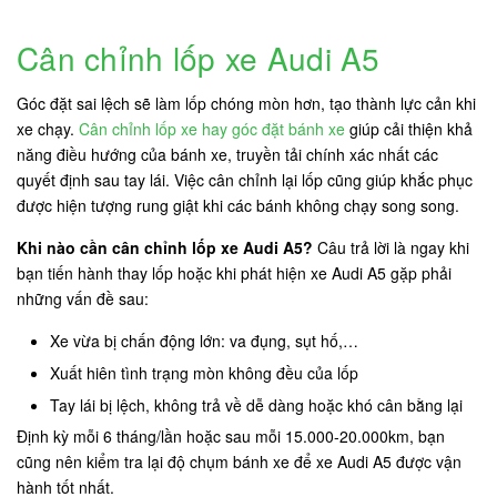
Cân chỉnh lốp xe Audi A5
Góc đặt sai lệch sẽ làm lốp chóng mòn hơn, tạo thành lực cản khi
xe chạy.
Cân chỉnh lốp xe hay góc đặt bánh xe
giúp cải thiện khả
năng điều hướng của bánh xe, truyền tải chính xác nhất các
quyết định sau tay lái. Việc cân chỉnh lại lốp cũng giúp khắc phục
được hiện tượng rung giật khi các bánh không chạy song song.
Khi nào cần cân chỉnh lốp xe Audi A5?
Câu trả lời là ngay khi
bạn tiến hành thay lốp hoặc khi phát hiện xe Audi A5 gặp phải
những vấn đề sau:
Xe vừa bị chấn động lớn: va đụng, sụt hố,…
Xuất hiên tình trạng mòn không đều của lốp
Tay lái bị lệch, không trả về dễ dàng hoặc khó cân bằng lại
Định kỳ mỗi 6 tháng/lần hoặc sau mỗi 15.000-20.000km, bạn
cũng nên kiểm tra lại độ chụm bánh xe để xe Audi A5 được vận
hành tốt nhất.