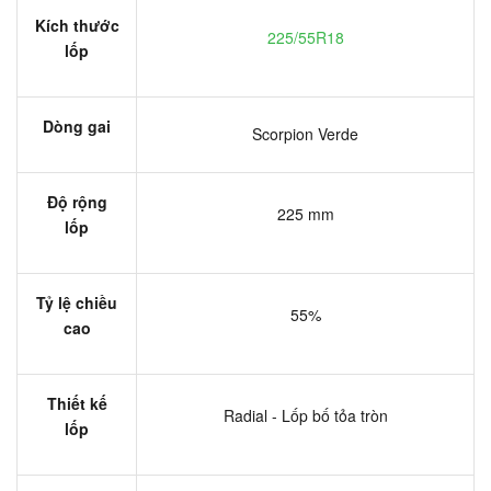
Kích thước
225/55R18
lốp
Dòng gai
Scorpion Verde
Độ rộng
225 mm
lốp
Tỷ lệ chiều
55%
cao
Thiết kế
Radial - Lốp bố tỏa tròn
lốp