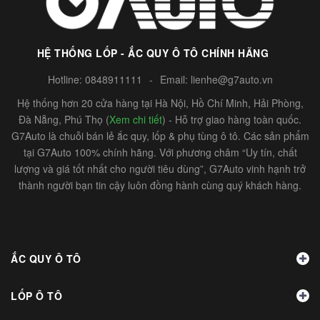
HỆ THỐNG LỐP - ẮC QUY Ô TÔ CHÍNH HÃNG
Hotline:
0848911111
-
Email:
lienhe@g7auto.vn
Hệ thống hơn 20 cửa hàng tại Hà Nội, Hồ Chí Minh, Hải Phòng,
Đà Nẵng, Phú Thọ (
Xem chi tiết
) - Hỗ trợ giao hàng toàn quốc.
G7Auto là chuỗi bán lẻ ắc quy, lốp & phụ tùng ô tô. Các sản phẩm
tại G7Auto 100% chính hãng. Với phương châm “Uy tín, chất
lượng và giá tốt nhất cho người tiêu dùng”, G7Auto vinh hạnh trở
thành người bạn tin cậy luôn đồng hành cùng quý khách hàng.
ẮC QUY Ô TÔ
LỐP Ô TÔ