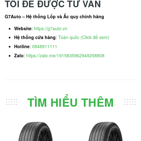
TÔI ĐỂ ĐƯỢC TƯ VẤN
G7Auto – Hệ thống Lốp và Ắc quy chính hãng
Website
:
https://g7auto.vn
Hệ thống cửa hàng
:
Toàn quốc (Click để xem)
Hotline
:
0848911111
Zalo
:
https://zalo.me/1915835962949258808
TÌM HIỂU THÊM