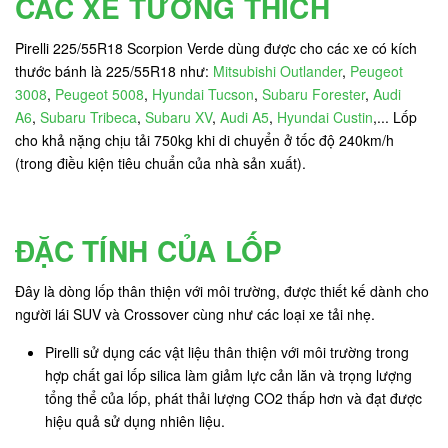
CÁC XE TƯƠNG THÍCH
Pirelli 225/55R18 Scorpion Verde dùng được cho các xe có kích
thước bánh là 225/55R18 như:
Mitsubishi Outlander
,
Peugeot
3008
,
Peugeot 5008
,
Hyundai Tucson
,
Subaru Forester
,
Audi
A6
,
Subaru Tribeca
,
Subaru XV
,
Audi A5
,
Hyundai Custin
,... Lốp
cho khả nặng chịu tải 750kg khi di chuyển ở tốc độ 240km/h
(trong điều kiện tiêu chuẩn của nhà sản xuất).
ĐẶC TÍNH CỦA LỐP
Đây là dòng lốp thân thiện với môi trường, được thiết kế dành cho
người lái SUV và Crossover cùng như các loại xe tải nhẹ.
Pirelli sử dụng các vật liệu thân thiện với môi trường trong
hợp chất gai lốp silica làm giảm lực cản lăn và trọng lượng
tổng thể của lốp, phát thải lượng CO2 thấp hơn và đạt được
hiệu quả sử dụng nhiên liệu.