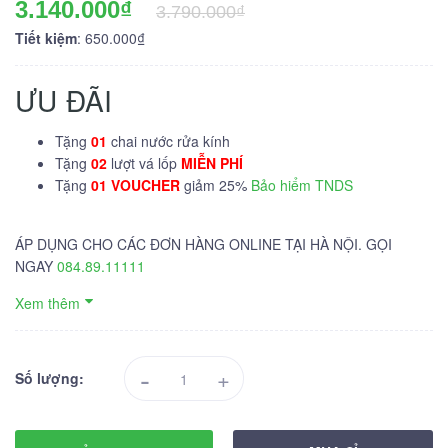
3.140.000₫
3.790.000₫
Tiết kiệm
: 650.000₫
ƯU ĐÃI
Tặng
01
chai nước rửa kính
Tặng
02
lượt vá lốp
MIỄN PHÍ
Tặng
01 VOUCHER
giảm 25%
Bảo hiểm TNDS
ÁP DỤNG CHO CÁC ĐƠN HÀNG ONLINE TẠI HÀ NỘI. GỌI
NGAY
084.89.11111
Xem thêm
-
+
Số lượng: