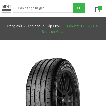
Trang chủ
/
Lốp ô tô
/
Lốp Pirelli
/
Lốp Pirelli 225/55R18
Scorpion Verde