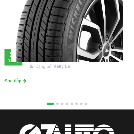
Đánh giá lốp Michelin Primacy SUV: Đáng
28
đầu tư không?
Tháng
Đăng bởi
Kelly Le
11
Đọc tiếp