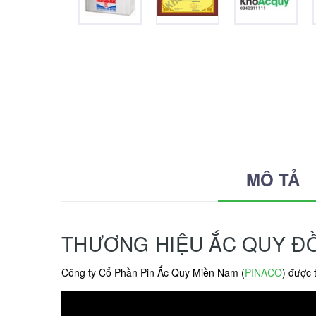
MÔ TẢ
THƯƠNG HIỆU ẮC QUY Đ
Công ty Cổ Phần Pin Ắc Quy Miền Nam (
PINACO
) được 