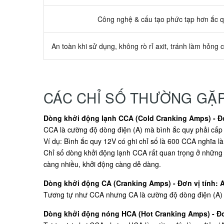
Công nghệ & cấu tạo phức tạp hơn ắc 
An toàn khi sử dụng, không rò rỉ axit, tránh làm hỏng c
CÁC CHỈ SỐ THƯỜNG GẶ
Dòng khởi động lạnh CCA (Cold Cranking Amps) - Đơ
CCA là cường độ dòng điện (A) mà bình ắc quy phải cấp t
Ví dụ: Bình ắc quy 12V có ghi chỉ số là 600 CCA nghĩa là
Chỉ số dòng khởi động lạnh CCA rất quan trọng ở những 
càng nhiều, khởi động càng dễ dàng.
Dòng khởi động CA (Cranking Amps) - Đơn vị tính: 
Tương tự như CCA nhưng CA là cường độ dòng điện (A) mà
Dòng khởi động nóng HCA (Hot Cranking Amps) - Đơ