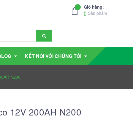
Giỏ hàng:
(
)
Sản phẩm
BLOG
KẾT NỐI VỚI CHÚNG TÔI
200AH N200
aco 12V 200AH N200