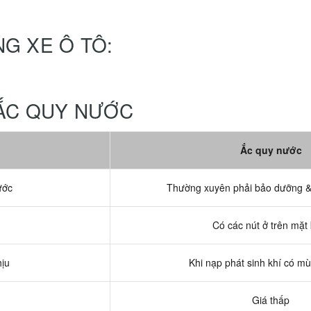
G XE Ô TÔ:
 ẮC QUY NƯỚC
Ắc quy nước
ước
Thường xuyên phải bảo dưỡng &
Có các nút ở trên mặt
hịu
Khi nạp phát sinh khí có mù
Giá thấp