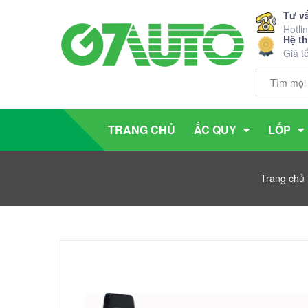
Tư v
Hotli
Hệ t
Giá t
TRANG CHỦ
ẮC QUY
LỐP
Trang chủ