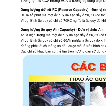
Tương tự như CCA nhưng HCA là cường độ dòng điện (A) m
Dung lượng dữ trữ RC (Reserve Capacity) - Đơn vị tí
RC là số phút mà một ắc quy đã sạc đầy ở 26,7°C có thể 
Ví dụ: Bình ắc quy có chỉ số 70RC nghĩa là ắc quy đó khi
Dung lượng ắc quy Ah (Capacity) - Đơn vị tính: Ah
Ah là điện lượng mà một ắc quy đã sạc đầy ở 26,7°C có t
Ví dụ: Bình ắc quy có chỉ số 60Ah nghĩa là ắc quy đó khi
Không phải tất cả thông tin đều được mô tả trên bình ắc
Các chỉ số khác bạn có thể tìm trên hướng dẫn sử dụng 