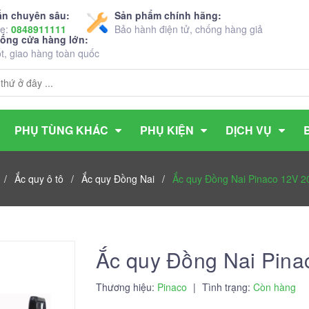
ấn chuyên sâu:
Sản phẩm chính hãng:
ne:
0848911111
Bảo hành điện tử, chống hàng giả
hống cửa hàng lớn:
ốt, giao hàng toàn quốc
PHỤ TÙNG KHÁC
PHỤ KIỆN
DỊCH VỤ
/
Ắc quy ô tô
/
Ắc quy Đồng Nai
/
Ắc quy Đồng Nai Pinaco 12V 
Ắc quy Đồng Nai Pin
Thương hiệu:
Pinaco
|
Tình trạng:
Còn hàng