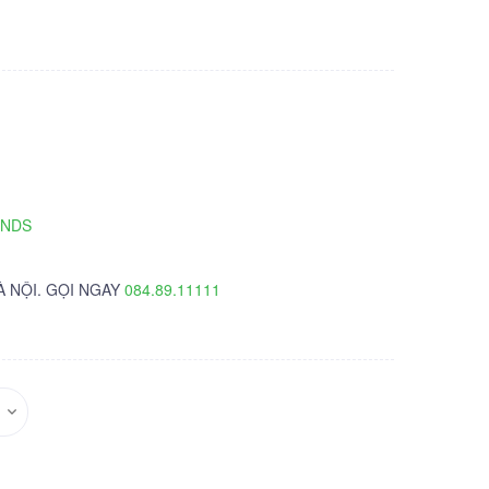
TNDS
À NỘI. GỌI NGAY
084.89.11111