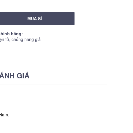
MUA SỈ
hính hãng:
ện tử, chống hàng giả
ÁNH GIÁ
 Nam.