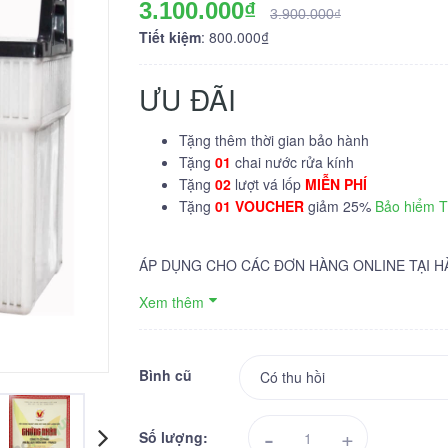
3.100.000₫
3.900.000₫
Tiết kiệm
: 800.000₫
ƯU ĐÃI
Tặng thêm thời gian bảo hành
Tặng
01
chai nước rửa kính
Tặng
02
lượt vá lốp
MIỄN PHÍ
Tặng
01 VOUCHER
giảm 25%
Bảo hiểm 
ÁP DỤNG CHO CÁC ĐƠN HÀNG ONLINE TẠI H
Xem thêm
Bình cũ
-
+
Số lượng: