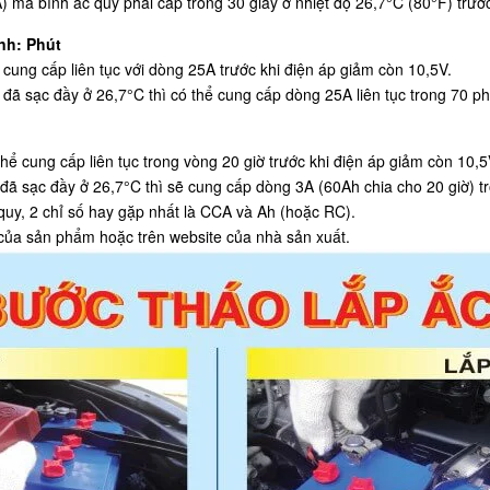
à bình ắc quy phải cấp trong 30 giây ở nhiệt độ 26,7°C (80°F) trước
nh: Phút
cung cấp liên tục với dòng 25A trước khi điện áp giảm còn 10,5V.
 đã sạc đầy ở 26,7°C thì có thể cung cấp dòng 25A liên tục trong 70 ph
hể cung cấp liên tục trong vòng 20 giờ trước khi điện áp giảm còn 10,5
 đã sạc đầy ở 26,7°C thì sẽ cung cấp dòng 3A (60Ah chia cho 20 giờ) tro
 quy, 2 chỉ số hay gặp nhất là CCA và Ah (hoặc RC).
của sản phẩm hoặc trên website của nhà sản xuất.