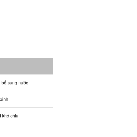
 bổ sung nước
 bình
i khó chịu