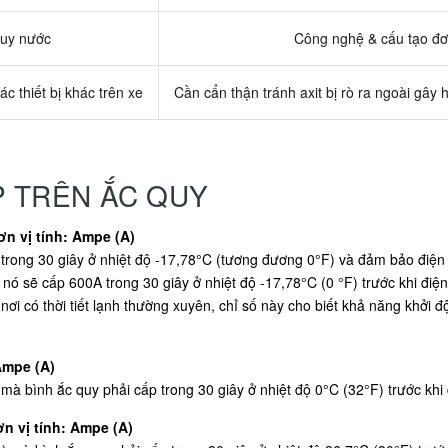
quy nước
Công nghệ & cấu tạo đơ
ác thiết bị khác trên xe
Cần cẩn thận tránh axit bị rò ra ngoài gây 
P TRÊN ẮC QUY
n vị tính: Ampe (A)
rong 30 giây ở nhiệt độ -17,78°C (tương đương 0°F) và đảm bảo điện á
 nó sẽ cấp 600A trong 30 giây ở nhiệt độ -17,78°C (0 °F) trước khi điệ
nơi có thời tiết lạnh thường xuyên, chỉ số này cho biết khả năng khởi
Ampe (A)
 bình ắc quy phải cấp trong 30 giây ở nhiệt độ 0°C (32°F) trước khi 
n vị tính: Ampe (A)