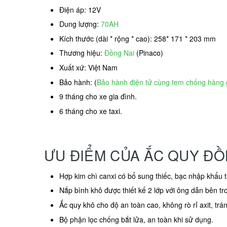
Điện áp: 12V
Dung lượng:
70AH
Kích thước (dài * rộng * cao): 258* 171 * 203 mm
Thương hiệu:
Đồng Nai
(Pinaco)
Xuất xứ: Việt Nam
Bảo hành: (
Bảo hành điện tử cùng tem chống hàng 
9 tháng cho xe gia đình.
6 tháng cho xe taxi.
ƯU ĐIỂM CỦA ẮC QUY ĐỒ
Hợp kim chì canxi có bổ sung thiếc, bạc nhập khẩu 
Nắp bình khô được thiết kế 2 lớp với ông dẫn bên tr
Ắc quy khô cho độ an toàn cao, không rò rỉ axit, tr
Bộ phận lọc chống bắt lửa, an toàn khi sử dụng.