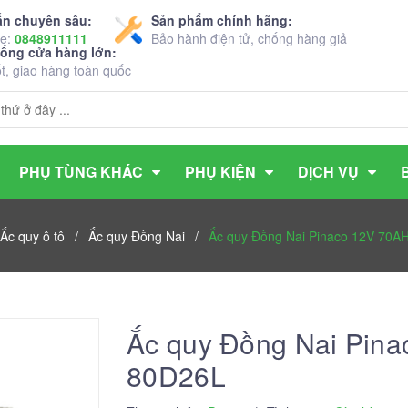
ấn chuyên sâu:
Sản phẩm chính hãng:
ne:
0848911111
Bảo hành điện tử, chống hàng giả
hống cửa hàng lớn:
ốt, giao hàng toàn quốc
PHỤ TÙNG KHÁC
PHỤ KIỆN
DỊCH VỤ
Ắc quy ô tô
/
Ắc quy Đồng Nai
/
Ắc quy Đồng Nai Pinaco 12V 70
Ắc quy Đồng Nai Pin
80D26L