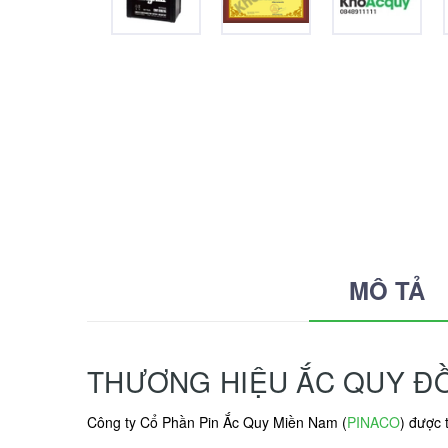
MÔ TẢ
THƯƠNG HIỆU ẮC QUY Đ
Công ty Cổ Phần Pin Ắc Quy Miền Nam (
PINACO
) được 