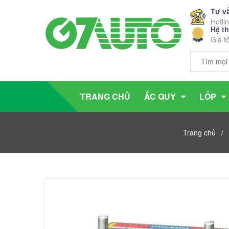
Tư v
Hotli
Hệ t
Giá t
TRANG CHỦ
ẮC QUY
LỐP
Trang chủ
/