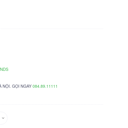
TNDS
À NỘI. GỌI NGAY
084.89.11111