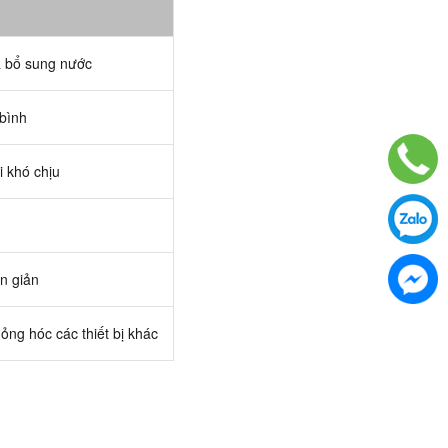
 bổ sung nước
 bình
i khó chịu
n giản
hỏng hóc các thiết bị khác