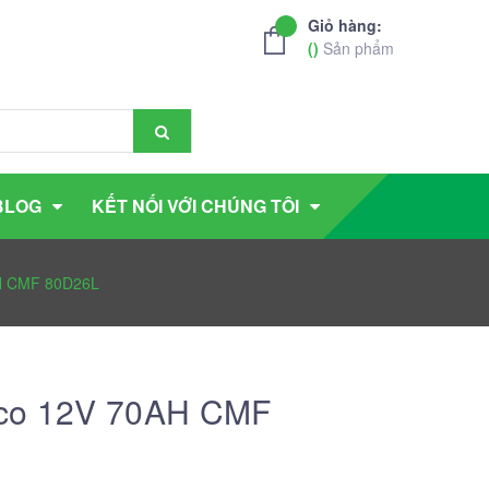
Giỏ hàng:
(
)
Sản phẩm
BLOG
KẾT NỐI VỚI CHÚNG TÔI
AH CMF 80D26L
aco 12V 70AH CMF