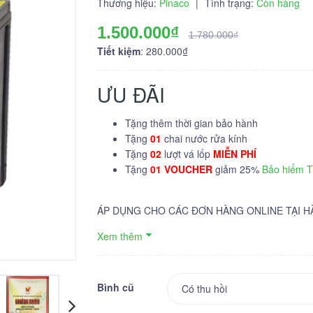
Thương hiệu:
Pinaco
|
Tình trạng:
Còn hàng
1.500.000₫
1.780.000₫
Tiết kiệm
: 280.000₫
ƯU ĐÃI
Tặng thêm thời gian bảo hành
Tặng
01
chai nước rửa kính
Tặng
02
lượt vá lốp
MIỄN PHÍ
Tặng
01 VOUCHER
giảm 25%
Bảo hiểm 
ÁP DỤNG CHO CÁC ĐƠN HÀNG ONLINE TẠI H
Xem thêm
Bình cũ