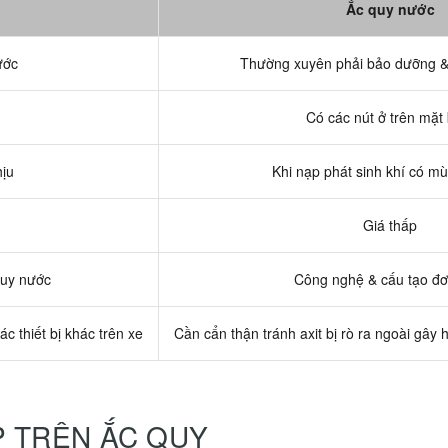
Ắc quy nước
ước
Thường xuyên phải bảo dưỡng &
Có các nút ở trên mặt
hịu
Khi nạp phát sinh khí có mù
Giá thấp
quy nước
Công nghệ & cấu tạo đơ
ác thiết bị khác trên xe
Cần cẩn thận tránh axit bị rò ra ngoài gây 
P TRÊN ẮC QUY