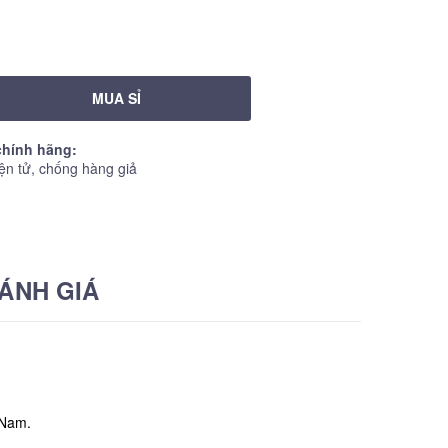
MUA SỈ
hính hãng:
ện tử, chống hàng giả
ÁNH GIÁ
 Nam.