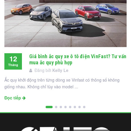
Giá bình ắc quy xe ô tô điện VinFast? Tư vấn
12
mua ắc quy phù hợp
Tháng
Đăng bởi
Kelly Le
12
Ắc quy khởi động trên từng dòng xe Vinfast có thông số không
giống nhau. Không chỉ tùy vào model ...
Đọc tiếp