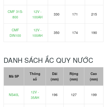
CMF 31S-
12V -
330
171
215
800
100AH
CMF
12V -
350
174
190
DIN100
100AH
DANH SÁCH ẮC QUY NƯỚC
Thông
Dài
Rộng
Cao
Mã SP
số
(mm)
(mm)
(mm)
12V -
NS40L
196
127
199
35AH