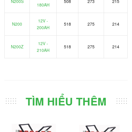
N200S
508
273
215
180AH
12V -
N200
518
275
214
200AH
12V -
N200Z
518
275
214
210AH
TÌM HIỂU THÊM