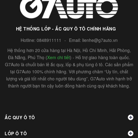
HỆ THỐNG LỐP - ẮC QUY Ô TÔ CHÍNH HÃNG
Hotline:
0848911111
-
Email:
lienhe@g7auto.vn
Hệ thống hơn 20 cửa hàng tại Hà Nội, Hồ Chí Minh, Hải Phòng,
Đà Nẵng, Phú Thọ (
Xem chi tiết
) - Hỗ trợ giao hàng toàn quốc.
G7Auto là chuỗi bán lẻ ắc quy, lốp & phụ tùng ô tô. Các sản phẩm
tại G7Auto 100% chính hãng. Với phương châm “Uy tín, chất
lượng và giá tốt nhất cho người tiêu dùng”, G7Auto vinh hạnh trở
thành người bạn tin cậy luôn đồng hành cùng quý khách hàng.
ẮC QUY Ô TÔ
LỐP Ô TÔ