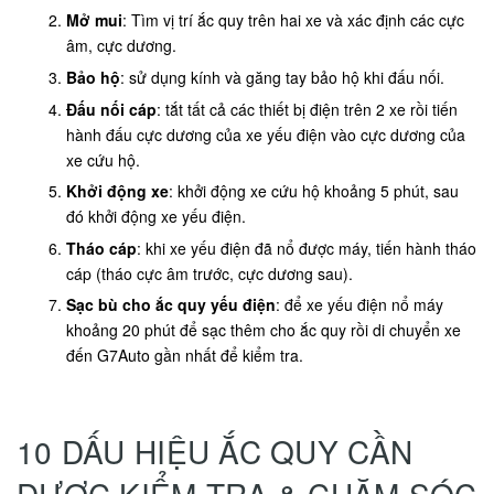
Mở mui
: Tìm vị trí ắc quy trên hai xe và xác định các cực
âm, cực dương.
Bảo hộ
: sử dụng kính và găng tay bảo hộ khi đấu nối.
Đấu nối cáp
: tắt tất cả các thiết bị điện trên 2 xe rồi tiến
hành đấu cực dương của xe yếu điện vào cực dương của
xe cứu hộ.
Khởi động xe
: khởi động xe cứu hộ khoảng 5 phút, sau
đó khởi động xe yếu điện.
Tháo cáp
: khi xe yếu điện đã nổ được máy, tiến hành tháo
cáp (tháo cực âm trước, cực dương sau).
Sạc bù cho ắc quy yếu điện
: để xe yếu điện nổ máy
khoảng 20 phút để sạc thêm cho ắc quy rồi di chuyển xe
đến G7Auto gần nhất để kiểm tra.
10 DẤU HIỆU ẮC QUY CẦN