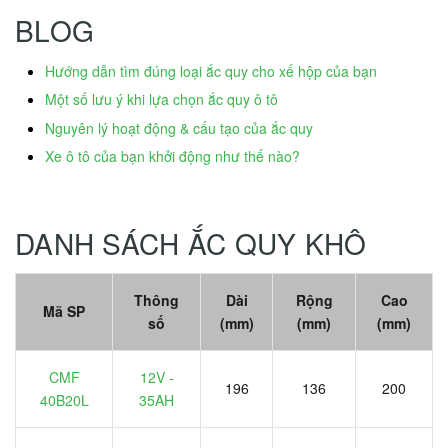
BLOG
Hướng dẫn tìm đúng loại ắc quy cho xế hộp của bạn
Một số lưu ý khi lựa chọn ắc quy ô tô
Nguyên lý hoạt động & cấu tạo của ắc quy
Xe ô tô của bạn khởi động như thế nào?
DANH SÁCH ẮC QUY KHÔ
Thông
Dài
Rộng
Cao
Mã SP
số
(mm)
(mm)
(mm)
CMF
12V -
196
136
200
40B20L
35AH