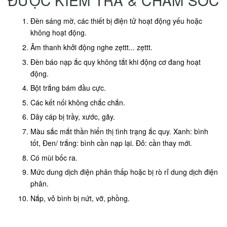
ĐƯỢC KIỂM TRA & CHĂM SÓC
Đèn sáng mờ, các thiết bị điện tử hoạt động yếu hoặc
không hoạt động.
Âm thanh khởi động nghe zẹttt... zẹttt.
Đèn báo nạp ắc quy không tắt khi động cơ đang hoạt
động.
Bột trắng bám đầu cực.
Các kết nối không chắc chắn.
Dây cáp bị trầy, xước, gãy.
Màu sắc mắt thần hiển thị tình trạng ắc quy. Xanh: bình
tốt, Đen/ trắng: bình cần nạp lại. Đỏ: cần thay mới.
Có mùi bốc ra.
Mức dung dịch điện phân thấp hoặc bị rò rỉ dung dịch điện
phân.
Nắp, vỏ bình bị nứt, vỡ, phồng.