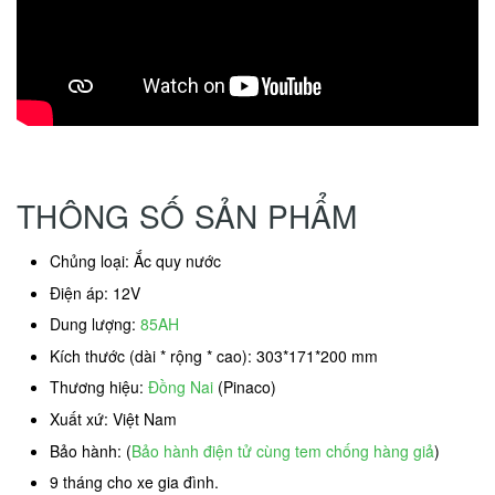
THÔNG SỐ SẢN PHẨM
Chủng loại: Ắc quy nước
Điện áp: 12V
Dung lượng:
85AH
Kích thước (dài * rộng * cao): 303*171*200 mm
Thương hiệu:
Đồng Nai
(Pinaco)
Xuất xứ: Việt Nam
Bảo hành: (
Bảo hành điện tử cùng tem chống hàng giả
)
9 tháng cho xe gia đình.