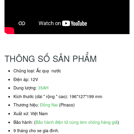
THÔNG SỐ SẢN PHẨM
Chủng loại: Ắc quy nước
Điện áp: 12V
Dung lượng:
35AH
Kích thước (dài * rộng * cao): 196*127*199 mm
Thương hiệu:
Đồng Nai
(Pinaco)
Xuất xứ: Việt Nam
Bảo hành: (
Bảo hành điện tử cùng tem chống hàng giả
)
9 tháng cho xe gia đình.