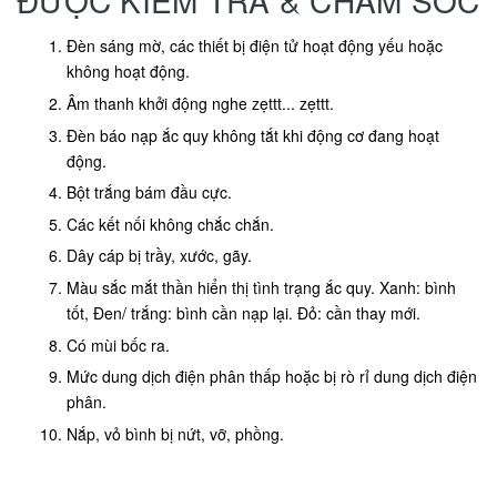
ĐƯỢC KIỂM TRA & CHĂM SÓC
Đèn sáng mờ, các thiết bị điện tử hoạt động yếu hoặc
không hoạt động.
Âm thanh khởi động nghe zẹttt... zẹttt.
Đèn báo nạp ắc quy không tắt khi động cơ đang hoạt
động.
Bột trắng bám đầu cực.
Các kết nối không chắc chắn.
Dây cáp bị trầy, xước, gãy.
Màu sắc mắt thần hiển thị tình trạng ắc quy. Xanh: bình
tốt, Đen/ trắng: bình cần nạp lại. Đỏ: cần thay mới.
Có mùi bốc ra.
Mức dung dịch điện phân thấp hoặc bị rò rỉ dung dịch điện
phân.
Nắp, vỏ bình bị nứt, vỡ, phồng.