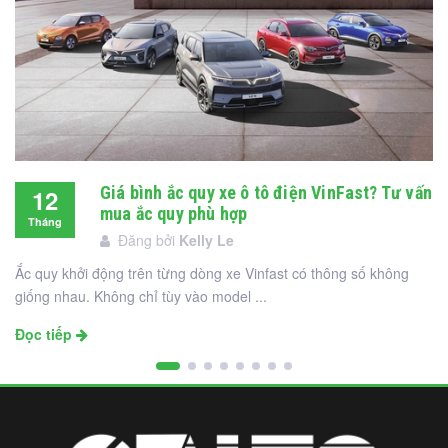
Giá bình ắc quy xe ô tô điện VinFast? Tư vấn
12
mua ắc quy phù hợp
Tháng
Đăng bởi
Kelly Le
12
Ắc quy khởi động trên từng dòng xe Vinfast có thông số không
giống nhau. Không chỉ tùy vào model ...
Đọc tiếp