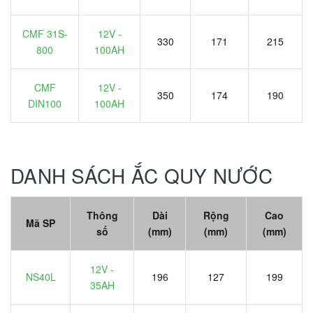
CMF 31S-
12V -
330
171
215
800
100AH
CMF
12V -
350
174
190
DIN100
100AH
DANH SÁCH ẮC QUY NƯỚC
Thông
Dài
Rộng
Cao
Mã SP
số
(mm)
(mm)
(mm)
12V -
NS40L
196
127
199
35AH