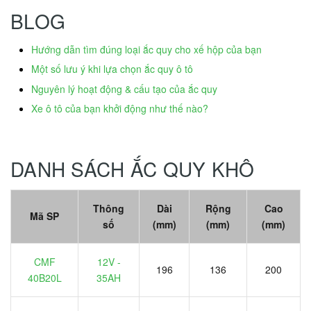
BLOG
Hướng dẫn tìm đúng loại ắc quy cho xế hộp của bạn
Một số lưu ý khi lựa chọn ắc quy ô tô
Nguyên lý hoạt động & cấu tạo của ắc quy
Xe ô tô của bạn khởi động như thế nào?
DANH SÁCH ẮC QUY KHÔ
Thông
Dài
Rộng
Cao
Mã SP
số
(mm)
(mm)
(mm)
CMF
12V -
196
136
200
40B20L
35AH