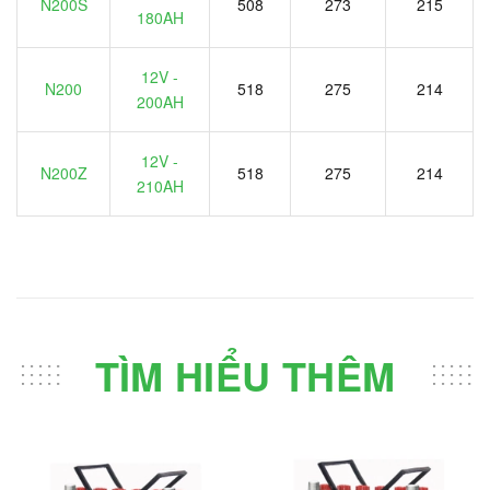
N200S
508
273
215
180AH
12V -
N200
518
275
214
200AH
12V -
N200Z
518
275
214
210AH
TÌM HIỂU THÊM