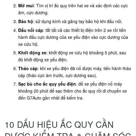
Mở mui
: Tìm vị trí ắc quy trên hai xe và xác định các cực
âm, cực dương.
Bảo hộ
: sử dụng kính và găng tay bảo hộ khi đấu nối.
Đấu nối cáp
: tắt tất cả các thiết bị điện trên 2 xe rồi tiến
hành đấu cực dương của xe yếu điện vào cực dương của
xe cứu hộ.
Khởi động xe
: khởi động xe cứu hộ khoảng 5 phút, sau
đó khởi động xe yếu điện.
Tháo cáp
: khi xe yếu điện đã nổ được máy, tiến hành tháo
cáp (tháo cực âm trước, cực dương sau).
Sạc bù cho ắc quy yếu điện
: để xe yếu điện nổ máy
khoảng 20 phút để sạc thêm cho ắc quy rồi di chuyển xe
đến G7Auto gần nhất để kiểm tra.
10 DẤU HIỆU ẮC QUY CẦN