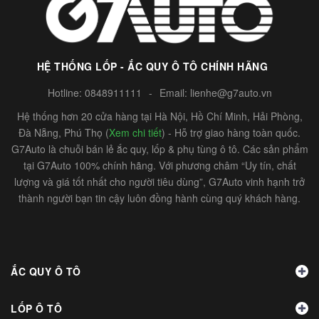
HỆ THỐNG LỐP - ẮC QUY Ô TÔ CHÍNH HÃNG
Hotline:
0848911111
-
Email:
lienhe@g7auto.vn
Hệ thống hơn 20 cửa hàng tại Hà Nội, Hồ Chí Minh, Hải Phòng,
Đà Nẵng, Phú Thọ (
Xem chi tiết
) - Hỗ trợ giao hàng toàn quốc.
G7Auto là chuỗi bán lẻ ắc quy, lốp & phụ tùng ô tô. Các sản phẩm
tại G7Auto 100% chính hãng. Với phương châm “Uy tín, chất
lượng và giá tốt nhất cho người tiêu dùng”, G7Auto vinh hạnh trở
thành người bạn tin cậy luôn đồng hành cùng quý khách hàng.
ẮC QUY Ô TÔ
LỐP Ô TÔ