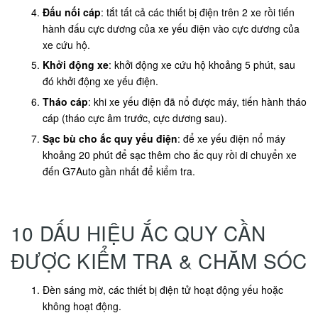
Đấu nối cáp
: tắt tất cả các thiết bị điện trên 2 xe rồi tiến
hành đấu cực dương của xe yếu điện vào cực dương của
xe cứu hộ.
Khởi động xe
: khởi động xe cứu hộ khoảng 5 phút, sau
đó khởi động xe yếu điện.
Tháo cáp
: khi xe yếu điện đã nổ được máy, tiến hành tháo
cáp (tháo cực âm trước, cực dương sau).
Sạc bù cho ắc quy yếu điện
: để xe yếu điện nổ máy
khoảng 20 phút để sạc thêm cho ắc quy rồi di chuyển xe
đến G7Auto gần nhất để kiểm tra.
10 DẤU HIỆU ẮC QUY CẦN
ĐƯỢC KIỂM TRA & CHĂM SÓC
Đèn sáng mờ, các thiết bị điện tử hoạt động yếu hoặc
không hoạt động.