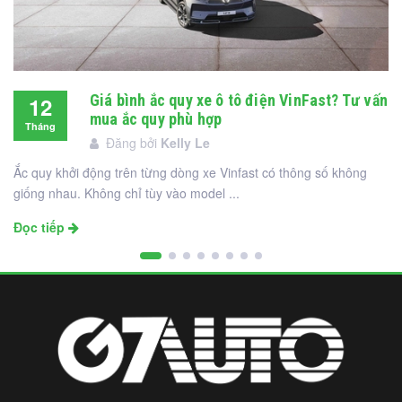
Giá bình ắc quy xe ô tô điện VinFast? Tư vấn
12
mua ắc quy phù hợp
Tháng
Đăng bởi
Kelly Le
12
Ắc quy khởi động trên từng dòng xe Vinfast có thông số không
giống nhau. Không chỉ tùy vào model ...
Đọc tiếp