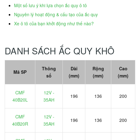
Một số lưu ý khi lựa chọn ắc quy ô tô
Nguyên lý hoạt động & cấu tạo của ắc quy
Xe ô tô của bạn khởi động như thế nào?
DANH SÁCH ẮC QUY KHÔ
Thông
Dài
Rộng
Cao
Mã SP
số
(mm)
(mm)
(mm)
CMF
12V -
196
136
200
40B20L
35AH
CMF
12V -
196
136
200
40B20R
35AH