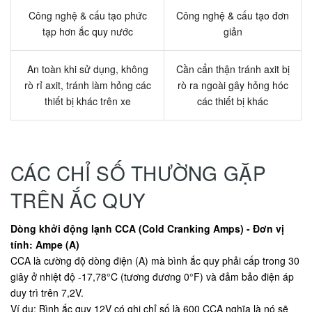
Công nghệ & cấu tạo phức
Công nghệ & cấu tạo đơn
tạp hơn ắc quy nước
giản
An toàn khi sử dụng, không
Cần cẩn thận tránh axit bị
rò rỉ axit, tránh làm hỏng các
rò ra ngoài gây hỏng hóc
thiết bị khác trên xe
các thiết bị khác
CÁC CHỈ SỐ THƯỜNG GẶP
TRÊN ẮC QUY
Dòng khởi động lạnh CCA (Cold Cranking Amps) - Đơn vị
tính: Ampe (A)
CCA là cường độ dòng điện (A) mà bình ắc quy phải cấp trong 30
giây ở nhiệt độ -17,78°C (tương đương 0°F) và đảm bảo điện áp
duy trì trên 7,2V.
Ví dụ: Bình ắc quy 12V có ghi chỉ số là 600 CCA nghĩa là nó sẽ