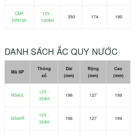
CMF
12V -
350
174
190
DIN100
100AH
DANH SÁCH ẮC QUY NƯỚC
Thông
Dài
Rộng
Cao
Mã SP
số
(mm)
(mm)
(mm)
12V -
NS40L
196
127
199
35AH
12V -
NS40R
196
127
199
35AH