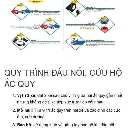
QUY TRÌNH ĐẤU NỐI, CỨU HỘ
ẮC QUY
Vị trí 2 xe
: đặt 2 xe sao cho vị trí giữa hai ắc quy gần nhất
nhưng không để 2 xe tiếp xúc trực tiếp với nhau.
Mở mui
: Tìm vị trí ắc quy trên hai xe và xác định các cực
âm, cực dương.
Bảo hộ
: sử dụng kính và găng tay bảo hộ khi đấu nối.