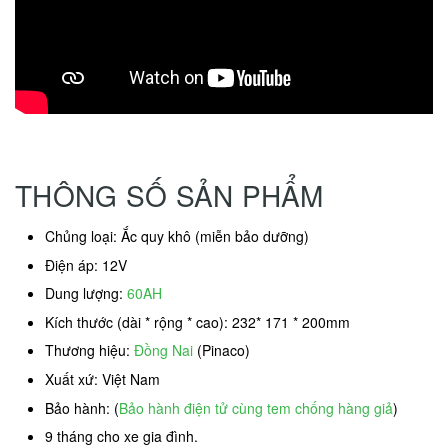
THÔNG SỐ SẢN PHẨM
Chủng loại: Ắc quy khô (miễn bảo dưỡng)
Điện áp: 12V
Dung lượng:
60AH
Kích thước (dài * rộng * cao): 232* 171 * 200mm
Thương hiệu:
Đồng Nai
(Pinaco)
Xuất xứ: Việt Nam
Bảo hành: (
Bảo hành điện tử cùng tem chống hàng giả
)
9 tháng cho xe gia đình.