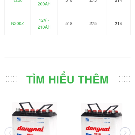
200AH
12V -
N200Z
518
275
214
210AH
TÌM HIỂU THÊM