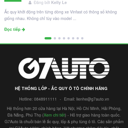
Đăng bởi
Kelly Le
12
Ắc quy khởi động trên từng dòng xe Vinfast có thông số không
giống nhau. Không chỉ tùy vào model ...
Đọc tiếp
HỆ THỐNG LỐP - ẮC QUY Ô TÔ CHÍNH HÃNG
Hotline:
0848911111
-
Email:
lienhe@g7auto.vn
Hệ thống hơn 20 cửa hàng tại Hà Nội, Hồ Chí Minh, Hải Phòng,
Đà Nẵng, Phú Thọ (
Xem chi tiết
) - Hỗ trợ giao hàng toàn quốc.
G7Auto là chuỗi bán lẻ ắc quy, lốp & phụ tùng ô tô. Các sản phẩm
tại G7Auto 100% chính hãng. Với phương châm “Uy tín, chất