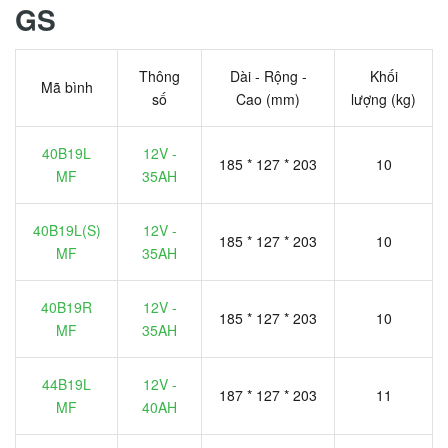
GS
Thông
Dài - Rộng -
Khối
Mã bình
số
Cao (mm)
lượng (kg)
40B19L
12V -
185 * 127 * 203
10
MF
35AH
40B19L(S)
12V -
185 * 127 * 203
10
MF
35AH
40B19R
12V -
185 * 127 * 203
10
MF
35AH
44B19L
12V -
187 * 127 * 203
11
MF
40AH