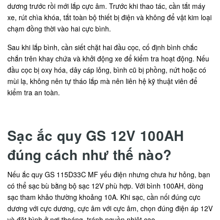
dương trước rồi mới lắp cực âm. Trước khi thao tác, cần tắt máy
xe, rút chìa khóa, tắt toàn bộ thiết bị điện và không để vật kim loại
chạm đồng thời vào hai cực bình.
Sau khi lắp bình, cần siết chặt hai đầu cọc, cố định bình chắc
chắn trên khay chứa và khởi động xe để kiểm tra hoạt động. Nếu
đầu cọc bị oxy hóa, dây cáp lỏng, bình cũ bị phồng, nứt hoặc có
mùi lạ, không nên tự tháo lắp mà nên liên hệ kỹ thuật viên để
kiểm tra an toàn.
Sạc ắc quy GS 12V 100AH
đúng cách như thế nào?
Nếu ắc quy GS 115D33C MF yếu điện nhưng chưa hư hỏng, bạn
có thể sạc bù bằng bộ sạc 12V phù hợp. Với bình 100AH, dòng
sạc tham khảo thường khoảng 10A. Khi sạc, cần nối đúng cực
dương với cực dương, cực âm với cực âm, chọn đúng điện áp 12V
và đặt bình ở nơi thoáng, tránh nguồn nhiệt cao.