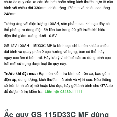
chứa ắc quy của xe cần lớn hơn hoặc bằng kích thước thực tế của
bình với chiều dài 330mm, chiều rộng 172mm và chiều cao tổng
242mm.
Tương ứng với điện lượng 100AH, sản phẩm sau khi nạp đầy có
thể phóng ra dòng điện 5A liên tục trong 20 giờ trước khi hiệu
điện thế giảm xuống dưới 10.5V.
GS 12V 100AH 115D33C MF là bình cọc chì L nên khi áp chiều
dài bình và quay phần 2 cọc hướng về bụng, bạn có thể thấy
ngay cọc âm ở bên trái. Hãy lưu ý vì chỉ có các xe dùng bình cọc
trái mới sử dụng được loại ắc quy này.
Trước khi đặt mua:
Bạn nên kiểm tra bình cũ trên xe, bao gồm
điện áp, dung lượng, kích thước, mã bình và vị trí cọc. Nếu thông
số trên bình cũ bị mờ hoặc khó đọc, hãy gửi ảnh bình cho G7Auto
để được hỗ trợ kiểm tra.
Liên hệ: 08489.11111
Ắc quy GS 115D33C MF dùng