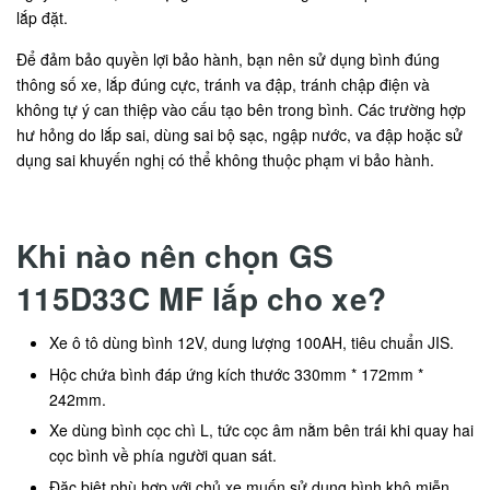
lắp đặt.
Để đảm bảo quyền lợi bảo hành, bạn nên sử dụng bình đúng
thông số xe, lắp đúng cực, tránh va đập, tránh chập điện và
không tự ý can thiệp vào cấu tạo bên trong bình. Các trường hợp
hư hỏng do lắp sai, dùng sai bộ sạc, ngập nước, va đập hoặc sử
dụng sai khuyến nghị có thể không thuộc phạm vi bảo hành.
Khi nào nên chọn GS
115D33C MF lắp cho xe?
Xe ô tô dùng bình 12V, dung lượng 100AH, tiêu chuẩn JIS.
Hộc chứa bình đáp ứng kích thước 330mm * 172mm *
242mm.
Xe dùng bình cọc chì L, tức cọc âm nằm bên trái khi quay hai
cọc bình về phía người quan sát.
Đặc biệt phù hợp với chủ xe muốn sử dụng bình khô miễn