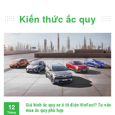
Kiến thức ắc quy
Giá bình ắc quy xe ô tô điện VinFast? Tư vấn
12
mua ắc quy phù hợp
Tháng