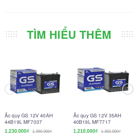
TÌM HIỂU THÊM
Ắc quy GS 12V 40AH
Ắc quy GS 12V 35AH
44B19L MF7037
40B19L MF7717
1.230.000₫
1.210.000₫
1.390.000₫
1.350.000₫