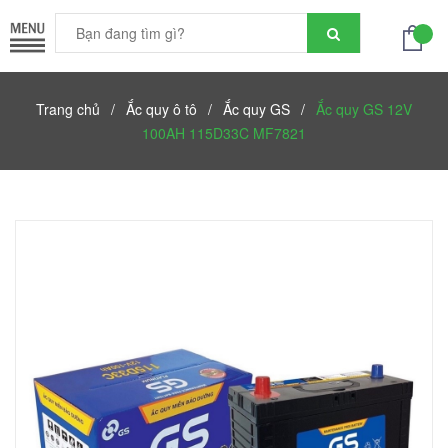
Trang chủ
/
Ắc quy ô tô
/
Ắc quy GS
/
Ắc quy GS 12V
100AH 115D33C MF7821