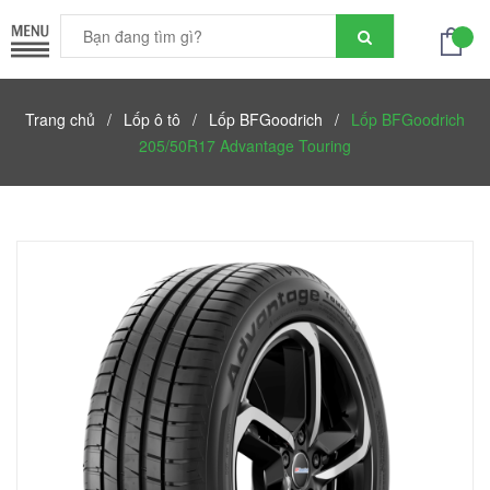
Trang chủ
/
Lốp ô tô
/
Lốp BFGoodrich
/
Lốp BFGoodrich
205/50R17 Advantage Touring