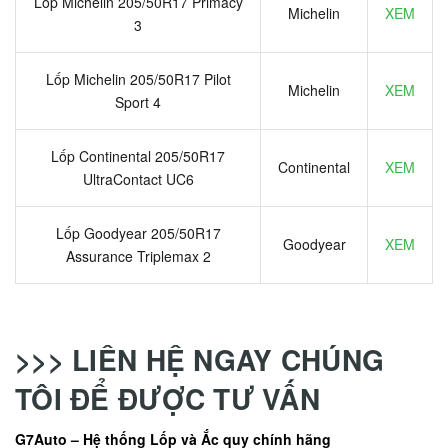
Lốp Michelin 205/50R17 Primacy
Michelin
XEM
3
Lốp Michelin 205/50R17 Pilot
Michelin
XEM
Sport 4
Lốp Continental 205/50R17
Continental
XEM
UltraContact UC6
Lốp Goodyear 205/50R17
Goodyear
XEM
Assurance Triplemax 2
>>> LIÊN HỆ NGAY CHÚNG
TÔI ĐỂ ĐƯỢC TƯ VẤN
G7Auto – Hệ thống Lốp và Ắc quy chính hãng