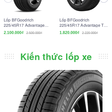
Lốp BFGoodrich
Lốp BFGoodrich
225/45R17 Advantage
225/45R17 Advantage T/A
Touring
Drive Go
2.100.000₫
1.820.000₫
2.500.000₫
2.220.000₫
Kiến thức lốp xe