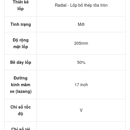
Thiết kế
Radial - Lốp bố thép tỏa tròn
lốp
Tình trạng
Mới
Độ rộng
205mm
mặt lốp
Bề dày lốp
50%
Đường
kính mâm
17 inch
xe (lazang)
Chỉ số tốc
V
độ
Chỉ số tải