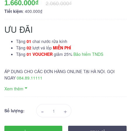
1.660.000₫
2.060.000₫
Tiết kiệm
: 400.000₫
ƯU ĐÃI
Tặng
01
chai nước rửa kính
Tặng
02
lượt vá lốp
MIỄN PHÍ
Tặng
01 VOUCHER
giảm 25%
Bảo hiểm TNDS
ÁP DỤNG CHO CÁC ĐƠN HÀNG ONLINE TẠI HÀ NỘI. GỌI
NGAY
084.89.11111
Xem thêm
-
+
Số lượng: