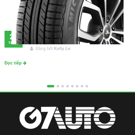
Đánh giá lốp Michelin Primacy SUV: Đáng
28
đầu tư không?
Tháng
Đăng bởi
Kelly Le
11
Đọc tiếp