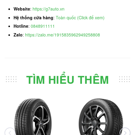
Website
:
https://g7auto.vn
Hệ thống cửa hàng
:
Toàn quốc (Click để xem)
Hotline
:
0848911111
Zalo
:
https://zalo.me/1915835962949258808
TÌM HIỂU THÊM