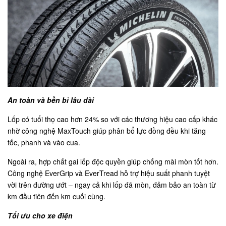
An toàn và bền bỉ lâu dài
Lốp có tuổi thọ cao hơn 24% so với các thương hiệu cao cấp khác
nhờ công nghệ MaxTouch giúp phân bổ lực đồng đều khi tăng
tốc, phanh và vào cua.
Ngoài ra, hợp chất gai lốp độc quyền giúp chống mài mòn tốt hơn.
Công nghệ EverGrip và EverTread hỗ trợ hiệu suất phanh tuyệt
vời trên đường ướt – ngay cả khi lốp đã mòn, đảm bảo an toàn từ
km đầu tiên đến km cuối cùng.
Tối ưu cho xe điện