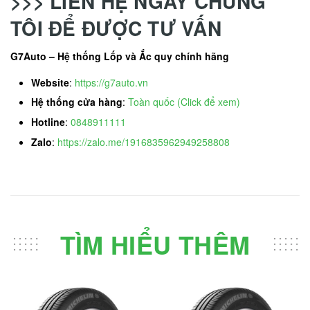
>>> LIÊN HỆ NGAY CHÚNG
TÔI ĐỂ ĐƯỢC TƯ VẤN
G7Auto – Hệ thống Lốp và Ắc quy chính hãng
Website
:
https://g7auto.vn
Hệ thống cửa hàng
:
Toàn quốc (Click để xem)
Hotline
:
0848911111
Zalo
:
https://zalo.me/1916835962949258808
TÌM HIỂU THÊM