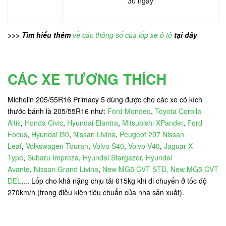
30 ngày
>>> Tìm hiểu thêm
về các thông số của lốp xe ô tô
tại đây
CÁC XE TƯƠNG THÍCH
Michelin 205/55R16 Primacy 5 dùng được cho các xe có kích
thước bánh là 205/55R16 như:
Ford Mondeo
,
Toyota Corolla
Altis
,
Honda Civic
,
Hyundai Elantra
,
Mitsubishi XPander
,
Ford
Focus
,
Hyundai i30
,
Nissan Livina
,
Peugeot 207
Nissan
Leaf
,
Volkswagen Touran
,
Volvo S40
,
Volvo V40
,
Jaguar X-
Type
,
Subaru Impreza
,
Hyundai Stargazer
,
Hyundai
Avante
,
Nissan Grand Livina
,
New MG5 CVT STD, New MG5 CVT
DEL
,... Lốp cho khả nặng chịu tải 615kg khi di chuyển ở tốc độ
270km/h (trong điều kiện tiêu chuẩn của nhà sản xuất).