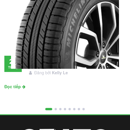
Đánh giá lốp Michelin Primacy SUV: Đáng
28
đầu tư không?
Tháng
Đăng bởi
Kelly Le
11
Đọc tiếp