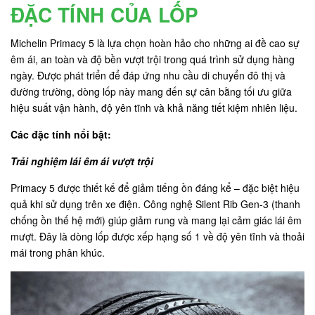
ĐẶC TÍNH CỦA LỐP
Michelin Primacy 5 là lựa chọn hoàn hảo cho những ai đề cao sự
êm ái, an toàn và độ bền vượt trội trong quá trình sử dụng hàng
ngày. Được phát triển để đáp ứng nhu cầu di chuyển đô thị và
đường trường, dòng lốp này mang đến sự cân bằng tối ưu giữa
hiệu suất vận hành, độ yên tĩnh và khả năng tiết kiệm nhiên liệu.
Các đặc tính nổi bật:
Trải nghiệm lái êm ái vượt trội
Primacy 5 được thiết kế để giảm tiếng ồn đáng kể – đặc biệt hiệu
quả khi sử dụng trên xe điện. Công nghệ Silent Rib Gen-3 (thanh
chống ồn thế hệ mới) giúp giảm rung và mang lại cảm giác lái êm
mượt. Đây là dòng lốp được xếp hạng số 1 về độ yên tĩnh và thoải
mái trong phân khúc.