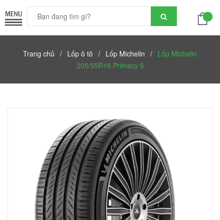
Trang chủ
/
Lốp ô tô
/
Lốp Michelin
/
Lốp Michelin
205/55R16 Primacy 5