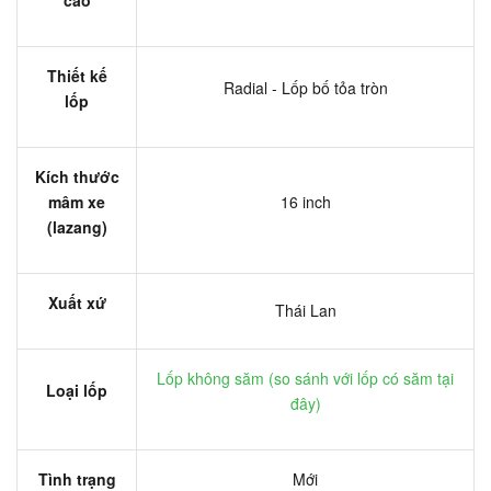
Thiết kế
Radial - Lốp bố tỏa tròn
lốp
Kích thước
mâm xe
16 inch
(lazang)
Xuất xứ
Thái Lan
Lốp không săm (
so sánh với lốp có săm tại
Loại lốp
đây
)
Tình trạng
Mới