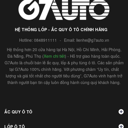
HỆ THỐNG LỐP - ẮC QUY Ô TÔ CHÍNH HÃNG
Hotline:
0848911111
-
Email:
lienhe@g7auto.vn
Hệ thống hơn 20 cửa hàng tại Hà Nội, Hồ Chí Minh, Hải Phòng,
Đà Nẵng, Phú Thọ (
Xem chi tiết
) - Hỗ trợ giao hàng toàn quốc.
G7Auto là chuỗi bán lẻ ắc quy, lốp & phụ tùng ô tô. Các sản phẩm
tại G7Auto 100% chính hãng. Với phương châm “Uy tín, chất
lượng và giá tốt nhất cho người tiêu dùng”, G7Auto vinh hạnh trở
thành người bạn tin cậy luôn đồng hành cùng quý khách hàng.
ẮC QUY Ô TÔ
LỐP Ô TÔ