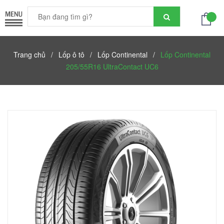
Trang chủ
/
Lốp ô tô
/
Lốp Continental
/
Lốp Continental
205/55R16 UltraContact UC6