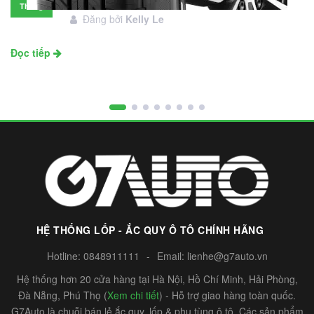
đầu tư không?
Tháng
Đăng bởi
Kelly Le
11
Đọc tiếp
HỆ THỐNG LỐP - ẮC QUY Ô TÔ CHÍNH HÃNG
Hotline:
0848911111
-
Email:
lienhe@g7auto.vn
Hệ thống hơn 20 cửa hàng tại Hà Nội, Hồ Chí Minh, Hải Phòng,
Đà Nẵng, Phú Thọ (
Xem chi tiết
) - Hỗ trợ giao hàng toàn quốc.
G7Auto là chuỗi bán lẻ ắc quy, lốp & phụ tùng ô tô. Các sản phẩm