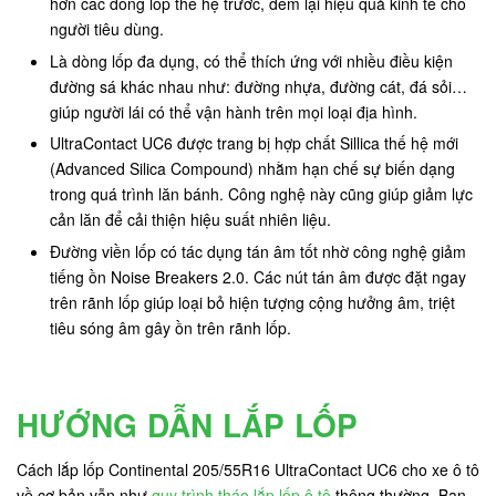
hơn các dòng lốp thế hệ trước, đem lại hiệu quả kinh tế cho
người tiêu dùng.
Là dòng lốp đa dụng, có thể thích ứng với nhiều điều kiện
đường sá khác nhau như: đường nhựa, đường cát, đá sỏi…
giúp người lái có thể vận hành trên mọi loại địa hình.
UltraContact UC6 được trang bị hợp chất Sillica thế hệ mới
(Advanced Silica Compound) nhằm hạn chế sự biến dạng
trong quá trình lăn bánh. Công nghệ này cũng giúp giảm lực
cản lăn để cải thiện hiệu suất nhiên liệu.
Đường viền lốp có tác dụng tán âm tốt nhờ công nghệ giảm
tiếng ồn Noise Breakers 2.0. Các nút tán âm được đặt ngay
trên rãnh lốp giúp loại bỏ hiện tượng cộng hưởng âm, triệt
tiêu sóng âm gây ồn trên rãnh lốp.
HƯỚNG DẪN LẮP LỐP
Cách lắp lốp Continental 205/55R16 UltraContact UC6 cho xe ô tô
về cơ bản vẫn như
quy trình tháo lắp lốp ô tô
thông thường. Bạn