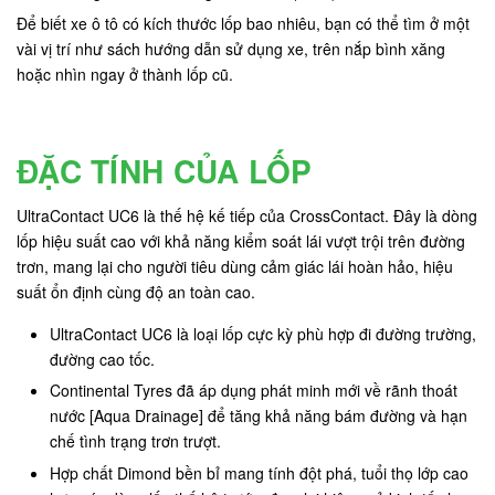
Để biết xe ô tô có kích thước lốp bao nhiêu, bạn có thể tìm ở một
vài vị trí như sách hướng dẫn sử dụng xe, trên nắp bình xăng
hoặc nhìn ngay ở thành lốp cũ.
ĐẶC TÍNH CỦA LỐP
UltraContact UC6 là thế hệ kế tiếp của CrossContact. Đây là dòng
lốp hiệu suất cao với khả năng kiểm soát lái vượt trội trên đường
trơn, mang lại cho người tiêu dùng cảm giác lái hoàn hảo, hiệu
suất ổn định cùng độ an toàn cao.
UltraContact UC6 là loại lốp cực kỳ phù hợp đi đường trường,
đường cao tốc.
Continental Tyres đã áp dụng phát minh mới về rãnh thoát
nước [Aqua Drainage] để tăng khả năng bám đường và hạn
chế tình trạng trơn trượt.
Hợp chất Dimond bền bỉ mang tính đột phá, tuổi thọ lớp cao