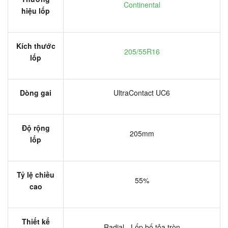
Continental
hiệu lốp
Kích thước
205/55R16
lốp
Dòng gai
UltraContact UC6
Độ rộng
205mm
lốp
Tỷ lệ chiều
55%
cao
Thiết kế
Radial - Lốp bố tỏa tròn