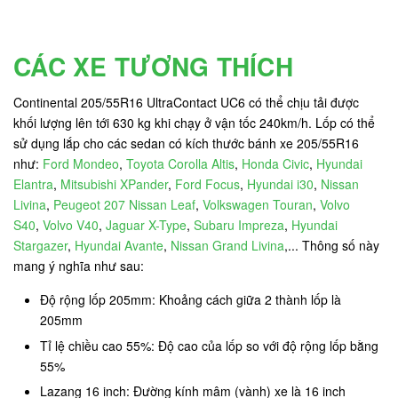
CÁC XE TƯƠNG THÍCH
Continental 205/55R16 UltraContact UC6 có thể chịu tải được
khối lượng lên tới 630 kg
khi chạy ở vận tốc 240km/h. Lốp có thể
sử dụng lắp cho các sedan có kích thước bánh xe 205/55R16
như:
Ford Mondeo
,
Toyota Corolla Altis
,
Honda Civic
,
Hyundai
Elantra
,
Mitsubishi XPander
,
Ford Focus
,
Hyundai i30
,
Nissan
Livina
,
Peugeot 207
Nissan Leaf
,
Volkswagen Touran
,
Volvo
S40
,
Volvo V40
,
Jaguar X-Type
,
Subaru Impreza
,
Hyundai
Stargazer
,
Hyundai Avante
,
Nissan Grand Livina
,... Thông số này
mang ý nghĩa như sau:
Độ rộng lốp 205mm: Khoảng cách giữa 2 thành lốp là
205mm
Tỉ lệ chiều cao 55%: Độ cao của lốp so với độ rộng lốp bằng
55%
Lazang 16 inch: Đường kính mâm (vành) xe là 16 inch