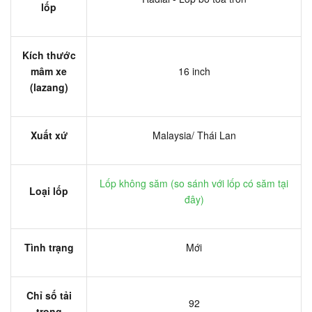
lốp
Kích thước
mâm xe
16 inch
(lazang)
Xuất xứ
Malaysia/ Thái Lan
Lốp không săm (
so sánh với lốp có săm tại
Loại lốp
đây
)
Tình trạng
Mới
Chỉ số tải
92
trọng