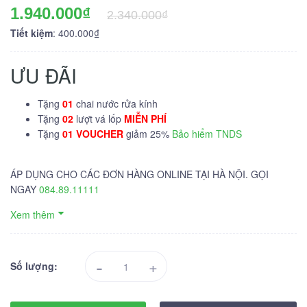
1.940.000₫
2.340.000₫
Tiết kiệm
: 400.000₫
ƯU ĐÃI
Tặng
01
chai nước rửa kính
Tặng
02
lượt vá lốp
MIỄN PHÍ
Tặng
01 VOUCHER
giảm 25%
Bảo hiểm TNDS
ÁP DỤNG CHO CÁC ĐƠN HÀNG ONLINE TẠI HÀ NỘI. GỌI
NGAY
084.89.11111
Xem thêm
-
+
Số lượng: