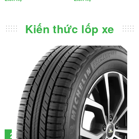
Kiến thức lốp xe
Đánh giá lốp Michelin Primacy SUV: Đáng
28