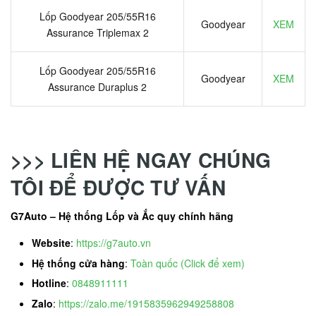
Lốp Goodyear 205/55R16
Goodyear
XEM
Assurance Triplemax 2
Lốp Goodyear 205/55R16
Goodyear
XEM
Assurance Duraplus 2
>>> LIÊN HỆ NGAY CHÚNG
TÔI ĐỂ ĐƯỢC TƯ VẤN
G7Auto – Hệ thống Lốp và Ắc quy chính hãng
Website
:
https://g7auto.vn
Hệ thống cửa hàng
:
Toàn quốc (Click để xem)
Hotline
:
0848911111
Zalo
:
https://zalo.me/1915835962949258808