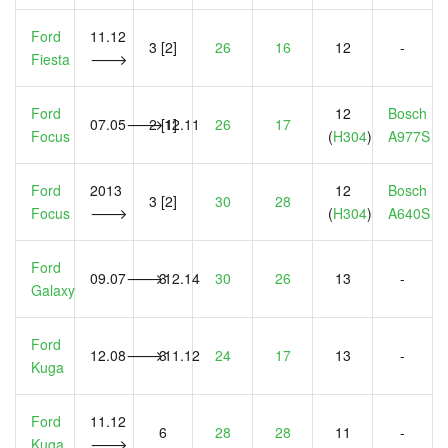
Ford
11.12
3 [2]
26
16
12
-
Fiesta
🡒
Ford
12
Bosch
07.05🡒12.11
2 [1]
26
17
Focus
(
H304
)
A977S
Ford
2013
12
Bosch
3 [2]
30
28
Focus
🡒
(
H304
)
A640S
Ford
09.07🡒12.14
3
30
26
13
-
Galaxy
Ford
12.08🡒11.12
3
24
17
13
-
Kuga
Ford
11.12
6
28
28
11
-
Kuga
🡒