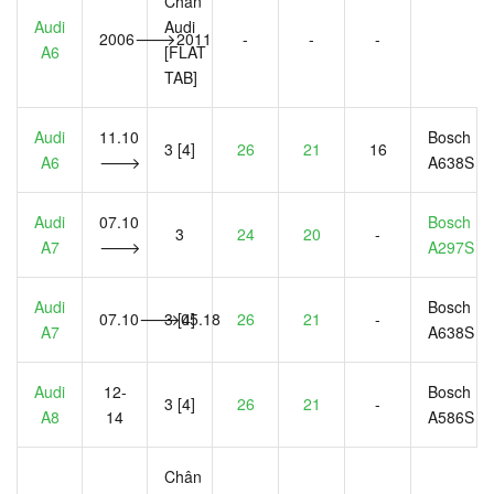
Chân
Audi
Audi
2006🡒2011
-
-
-
A6
[FLAT
TAB]
Audi
11.10
Bosch
3 [4]
26
21
16
A6
🡒
A638S
Audi
07.10
Bosch
3
24
20
-
A7
🡒
A297S
Audi
Bosch
07.10🡒05.18
3 [4]
26
21
-
A7
A638S
Audi
12-
Bosch
3 [4]
26
21
-
A8
14
A586S
Chân