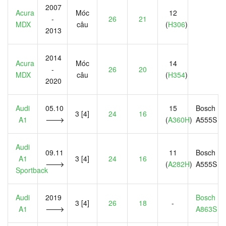
2007
Acura
Móc
12
-
26
21
MDX
câu
(
H306
)
2013
2014
Acura
Móc
14
-
26
20
MDX
câu
(
H354
)
2020
Audi
05.10
15
Bosch
3 [4]
24
16
A1
🡒
(
A360H
)
A555S
Audi
09.11
11
Bosch
A1
3 [4]
24
16
🡒
(
A282H
)
A555S
Sportback
Audi
2019
Bosch
3 [4]
26
18
-
A1
🡒
A863S