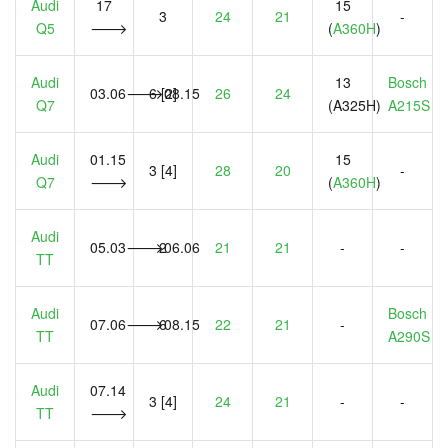
Audi
17
15
3
24
21
-
Q5
🡒
(
A360H
)
Audi
13
Bosch
03.06🡒08.15
6 [2]
26
24
Q7
(A325H)
A215S
Audi
01.15
15
3 [4]
28
20
-
Q7
🡒
(
A360H
)
Audi
05.03🡒06.06
2
21
21
-
-
TT
Audi
Bosch
07.06🡒08.15
6
22
21
-
TT
A290S
Audi
07.14
3 [4]
24
21
-
-
TT
🡒