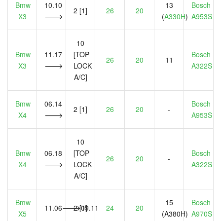
Bmw
10.10
13
Bosch
2 [1]
26
20
X3
🡒
(
A330H
)
A953S
10
Bmw
11.17
[TOP
Bosch
26
20
11
X3
🡒
LOCK
A322S
A/C]
Bmw
06.14
Bosch
2 [1]
26
20
-
X4
🡒
A953S
10
Bmw
06.18
[TOP
Bosch
26
20
-
X4
🡒
LOCK
A322S
A/C]
Bmw
15
Bosch
11.06🡒09.11
2 [1]
24
20
X5
(A380H)
A970S