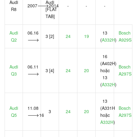
Audi
Audi
2007🡒2014
-
-
-
R8
[FLAT
TAB]
Audi
06.16
13
Bosch
3 [2]
24
19
Q2
🡒
(
A332H
)
A929S
16
(A402H)
Audi
06.11
Bosch
3 [4]
24
20
hoặc
Q3
🡒
A297S
13
(
A332H
)
13
Audi
11.08
(A331H
Bosch
3
24
20
Q5
🡒16
hoặc
A297S
A332H
)