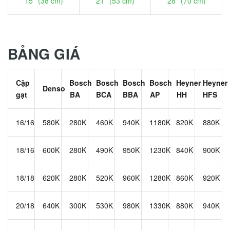
15'' (38 cm)
21'' (53 cm)
28'' (70 cm)
BẢNG GIÁ
Cặp
Bosch
Bosch
Bosch
Bosch
Heyner
Heyner
Denso
gạt
BA
BCA
BBA
AP
HH
HFS
16/16
580K
280K
460K
940K
1180K
820K
880K
18/16
600K
280K
490K
950K
1230K
840K
900K
18/18
620K
280K
520K
960K
1280K
860K
920K
20/18
640K
300K
530K
980K
1330K
880K
940K