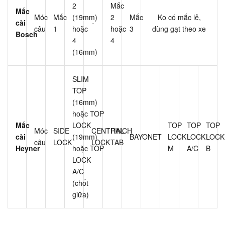
2
Mắc
Mắc
Móc
Mắc
(19mm)
2
Mắc
Ko có mắc lẻ,
cài
-
câu
1
hoặc
hoặc
3
dùng gạt theo xe
Bosch
4
4
(16mm)
SLIM
TOP
(16mm)
hoặc TOP
Mắc
LOCK
TOP
TOP
TOP
Móc
SIDE
CENTRAL
PINCH
cài
(19mm)
BAYONET
-
LOCK
LOCK
LOCK
câu
LOCK
LOCK
TAB
Heyner
hoặc TOP
M
A/C
B
LOCK
A/C
(chốt
giữa)