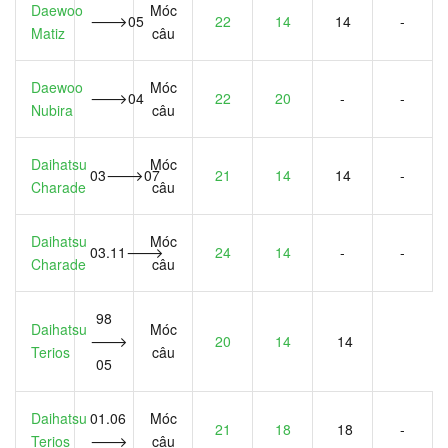
Daewoo
Móc
🡒05
22
14
14
-
Matiz
câu
Daewoo
Móc
🡒04
22
20
-
-
Nubira
câu
Daihatsu
Móc
03🡒07
21
14
14
-
Charade
câu
Daihatsu
Móc
03.11🡒
24
14
-
-
Charade
câu
98
Daihatsu
Móc
🡒
20
14
14
Terios
câu
05
Daihatsu
01.06
Móc
21
18
18
-
Terios
🡒
câu