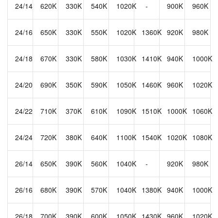
24/14
620K
330K
540K
1020K
-
900K
960K
24/16
650K
330K
550K
1020K
1360K
920K
980K
24/18
670K
330K
580K
1030K
1410K
940K
1000K
24/20
690K
350K
590K
1050K
1460K
960K
1020K
24/22
710K
370K
610K
1090K
1510K
1000K
1060K
24/24
720K
380K
640K
1100K
1540K
1020K
1080K
26/14
650K
390K
560K
1040K
-
920K
980K
26/16
680K
390K
570K
1040K
1380K
940K
1000K
26/18
700K
390K
600K
1050K
1430K
960K
1020K