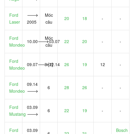
Ford
🡒
Móc
20
18
-
-
Laser
2005
câu
Ford
Móc
10.00🡒03.07
22
20
-
-
Mondeo
câu
Ford
09.07🡒12.14
3 [2]
26
19
12
-
Mondeo
Ford
09.14
6
28
26
-
-
Mondeo
🡒
Ford
03.09
6
22
19
-
-
Mustang
🡒
Ford
03.09
Bosch
6
22
21
-