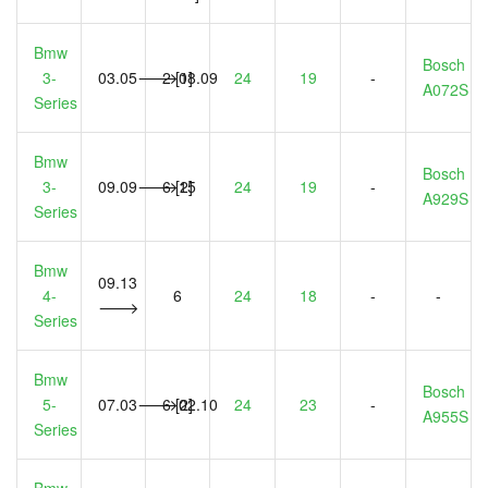
Bmw
Bosch
3-
03.05🡒08.09
2 [1]
24
19
-
A072S
Series
Bmw
Bosch
3-
09.09🡒15
6 [2]
24
19
-
A929S
Series
Bmw
09.13
4-
6
24
18
-
-
🡒
Series
Bmw
Bosch
5-
07.03🡒02.10
6 [2]
24
23
-
A955S
Series