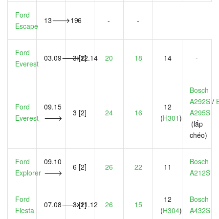
Ford
13🡒19
6
-
-
Escape
Ford
03.09🡒12.14
3 [2]
20
18
14
-
Everest
Bosch
A292S
/
Ford
09.15
12
3 [2]
24
16
A295S
Everest
🡒
(
H301
)
(lắp
chéo)
Ford
09.10
Bosch
6 [2]
26
22
11
Explorer
🡒
A212S
Ford
12
Bosch
07.08🡒11.12
3 [2]
26
15
Fiesta
(
H304
)
A432S