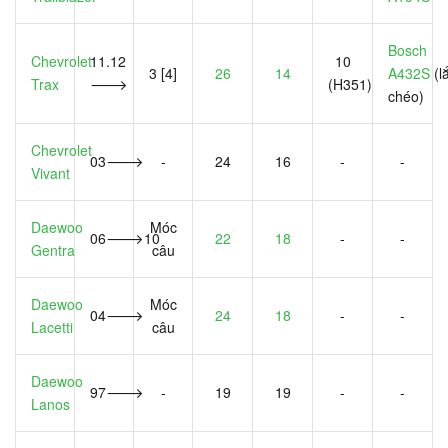
Bosch
Chevrolet
11.12
10
3 [4]
26
14
A432S
(l
Trax
🡒
(H351)
chéo)
Chevrolet
03🡒
-
24
16
-
-
Vivant
Daewoo
Móc
06🡒10
22
18
-
-
Gentra
câu
Daewoo
Móc
04🡒
24
18
-
-
Lacetti
câu
Daewoo
97🡒
-
19
19
-
-
Lanos