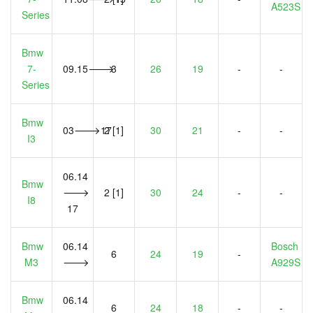
A523S
Series
Bmw
7-
09.15🡒
3
26
19
-
-
Series
Bmw
03🡒17
2 [1]
30
21
-
-
I3
06.14
Bmw
🡒
2 [1]
30
24
-
-
I8
17
Bmw
06.14
Bosch
6
24
19
-
M3
🡒
A929S
Bmw
06.14
6
24
18
-
-