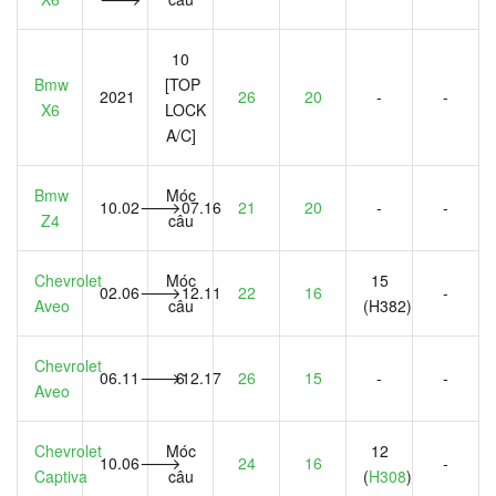
10
Bmw
[TOP
2021
26
20
-
-
X6
LOCK
A/C]
Bmw
Móc
10.02🡒07.16
21
20
-
-
Z4
câu
Chevrolet
Móc
15
02.06🡒12.11
22
16
-
Aveo
câu
(H382)
Chevrolet
06.11🡒12.17
6
26
15
-
-
Aveo
Chevrolet
Móc
12
10.06🡒
24
16
-
Captiva
câu
(
H308
)