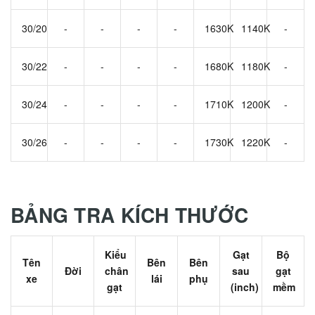
30/20
-
-
-
-
1630K
1140K
-
30/22
-
-
-
-
1680K
1180K
-
30/24
-
-
-
-
1710K
1200K
-
30/26
-
-
-
-
1730K
1220K
-
BẢNG TRA KÍCH THƯỚC
Kiểu
Gạt
Bộ
Tên
Bên
Bên
Đời
chân
sau
gạt
xe
lái
phụ
gạt
(inch)
mềm