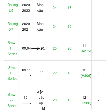
Beijing
2020-
Móc
24
16
-
-
U5
2022
câu
Beijing
2020-
Móc
24
15
-
-
X7
2021
câu
Bmw
11
1-
09.04🡒10.11
6 [2]
20
20
-
(
A275H
)
Series
Bmw
09.11
12
1-
6 [2]
22
18
-
🡒
(
H306
)
Series
3 [2
Bmw
15
hoặc
12
2-
26
19
-
🡒
Top
(
H306
)
Series
Lock]