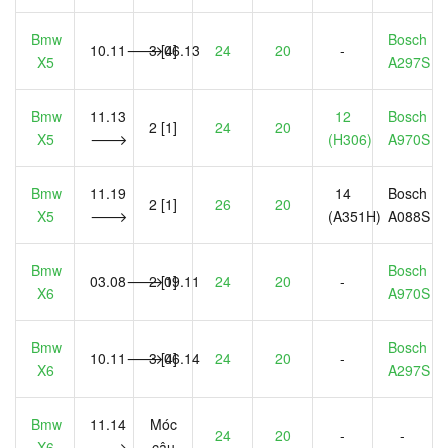
Bmw
Bosch
10.11🡒06.13
3 [4]
24
20
-
X5
A297S
Bmw
11.13
12
Bosch
2 [1]
24
20
X5
🡒
(
H306
)
A970S
Bmw
11.19
14
Bosch
2 [1]
26
20
X5
🡒
(A351H)
A088S
Bmw
Bosch
03.08🡒09.11
2 [1]
24
20
-
X6
A970S
Bmw
Bosch
10.11🡒06.14
3 [4]
24
20
-
X6
A297S
Bmw
11.14
Móc
24
20
-
-
X6
🡒
câu