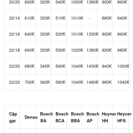
20/20
660K
320K
540K
1000K
1380K
900K
960K
22/14
610K
320K
510K
1010K
-
880K
940K
22/16
640K
320K
520K
1010K
1330K
900K
960K
22/18
660K
320K
550K
1020K
1380K
920K
980K
22/20
680K
340K
560K
1040K
1430K
940K
1000K
22/22
700K
360K
580K
1040K
1480K
980K
1040K
Cặp
Bosch
Bosch
Bosch
Bosch
Heyner
Heyner
Denso
gạt
BA
BCA
BBA
AP
HH
HFS