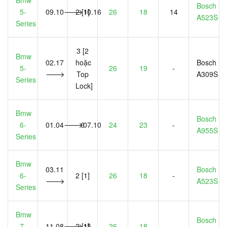
Bmw
Bosch
5-
09.10🡒10.16
2 [1]
26
18
14
A523S
Series
3 [2
Bmw
02.17
hoặc
Bosch
5-
26
19
-
🡒
Top
A309S
Series
Lock]
Bmw
Bosch
6-
01.04🡒07.10
6
24
23
-
A955S
Series
Bmw
03.11
Bosch
6-
2 [1]
26
18
-
🡒
A523S
Series
Bmw
Bosch
7-
11.08🡒15
2 [1]
26
18
-