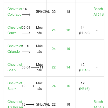
Chevrolet
16
Bosch
SPECIAL
22
18
-
Colorado
🡒
A154S
Chevrolet
05.09
Móc
14
24
18
-
Cruze
🡒
câu
(H358)
Chevrolet
10.10
Móc
24
19
-
-
Orlando
🡒
câu
Chevrolet
Móc
12
06.04🡒11
22
14
-
Spark
câu
(
H316
)
Chevrolet
Móc
12
10🡒
24
16
-
Spark
câu
(
H316
)
Chevrolet
Bosch
18🡒
SPECIAL
22
18
-
Trailblazer
A154S