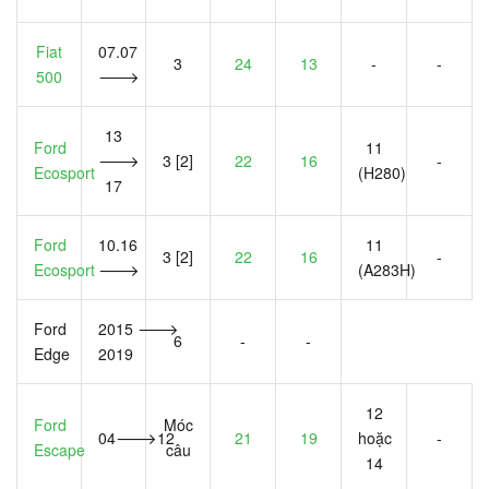
Fiat
07.07
3
24
13
-
-
500
🡒
13
Ford
11
🡒
3 [2]
22
16
-
Ecosport
(H280)
17
Ford
10.16
11
3 [2]
22
16
-
Ecosport
🡒
(A283H)
Ford
2015 🡒
6
-
-
Edge
2019
12
Ford
Móc
04🡒12
21
19
hoặc
-
Escape
câu
14