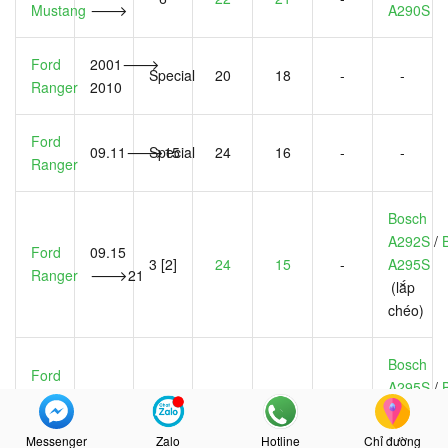
Mustang
🡒
A290S
Ford
2001🡒
Special
20
18
-
-
Ranger
2010
Ford
09.11🡒15
Special
24
16
-
-
Ranger
Bosch
A292S
/
Ford
09.15
3 [2]
24
15
-
A295S
Ranger
🡒21
(lắp
chéo)
Bosch
Ford
A295S
/
Ranger
2020🡒
3 [2]
24
16
-
A292S
(l
Raptor
chéo)
Messenger
Zalo
Hotline
Chỉ đường