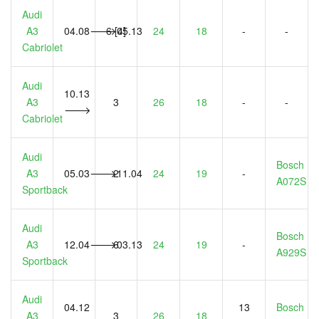
Audi
A3
04.08🡒05.13
6 [4]
24
18
-
-
Cabriolet
Audi
10.13
A3
3
26
18
-
-
🡒
Cabriolet
Audi
Bosch
A3
05.03🡒11.04
2
24
19
-
A072S
Sportback
Audi
Bosch
A3
12.04🡒03.13
6
24
19
-
A929S
Sportback
Audi
04.12
13
Bosch
A3
3
26
18