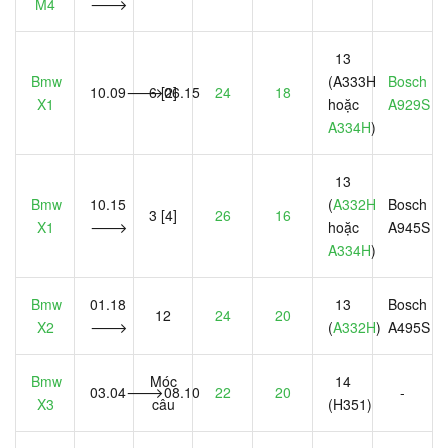
M4
🡒
13
Bmw
(A333H
Bosch
10.09🡒06.15
6 [2]
24
18
X1
hoặc
A929S
A334H
)
13
Bmw
10.15
(
A332H
Bosch
3 [4]
26
16
X1
🡒
hoặc
A945S
A334H
)
Bmw
01.18
13
Bosch
12
24
20
X2
🡒
(
A332H
)
A495S
Bmw
Móc
14
03.04🡒08.10
22
20
-
X3
câu
(H351)