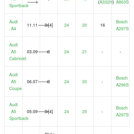
🡒
(
A332H
)
A863S
Sportback
Audi
Bosch
11.11🡒
3 [4]
24
20
16
A4
A297S
Audi
A5
03.09🡒
3
24
21
-
-
Cabriolet
Audi
Bosch
A5
06.07🡒
3
24
20
-
A296S
Coupe
Audi
Bosch
A5
05.09🡒
3 [4]
24
20
-
A297S
Sportback