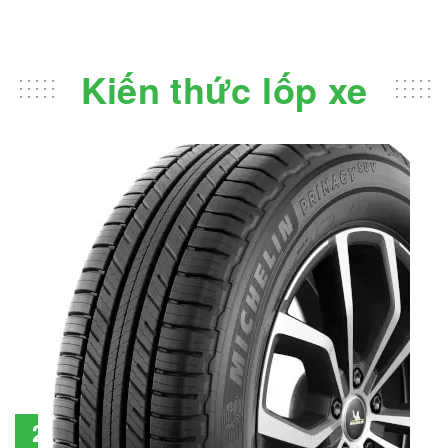
Kiến thức lốp xe
Đánh giá lốp Michelin Primacy SUV: Đáng
28
đầu tư không?