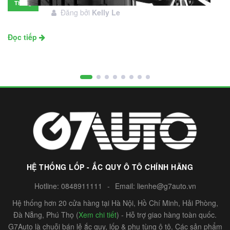
Tháng
Đăng bởi
Kelly Le
11
Đọc tiếp
HỆ THỐNG LỐP - ẮC QUY Ô TÔ CHÍNH HÃNG
Hotline:
0848911111
-
Email:
lienhe@g7auto.vn
Hệ thống hơn 20 cửa hàng tại Hà Nội, Hồ Chí Minh, Hải Phòng,
Đà Nẵng, Phú Thọ (
Xem chi tiết
) - Hỗ trợ giao hàng toàn quốc.
G7Auto là chuỗi bán lẻ ắc quy, lốp & phụ tùng ô tô. Các sản phẩm