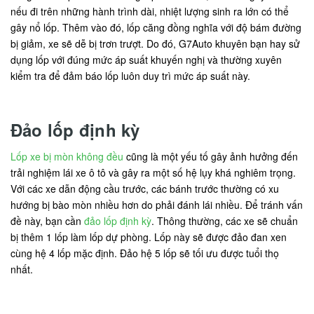
nếu đi trên những hành trình dài, nhiệt lượng sinh ra lớn có thể
gây nổ lốp. Thêm vào đó, lốp căng đồng nghĩa với độ bám đường
bị giảm, xe sẽ dễ bị trơn trượt. Do đó, G7Auto khuyên bạn hay sử
dụng lốp với đúng mức áp suất khuyến nghị và thường xuyên
kiểm tra để đảm báo lốp luôn duy trì mức áp suất này.
Đảo lốp định kỳ
Lốp xe bị mòn không đều
cũng là một yếu tố gây ảnh hưởng đến
trải nghiệm lái xe ô tô và gây ra một số hệ lụy khá nghiêm trọng.
Với các xe dẫn động cầu trước, các bánh trước thường có xu
hướng bị bào mòn nhiều hơn do phải đánh lái nhiều. Để tránh vấn
đề này, bạn cần
đảo lốp định kỳ
. Thông thường, các xe sẽ chuẩn
bị thêm 1 lốp làm lốp dự phòng. Lốp này sẽ được đảo đan xen
cùng hệ 4 lốp mặc định. Đảo hệ 5 lốp sẽ tối ưu được tuổi thọ
nhất.