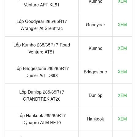
Kumho
XEM
Venture APT KL51
Lốp Goodyear 265/65R17
Goodyear
XEM
Wrangler At Silenttrac
Lốp Kumho 265/65R17 Road
Kumho
XEM
Venture AT51
Lốp Bridgestone 265/65R17
Bridgestone
XEM
Dueler A/T D693
Lốp Dunlop 265/65R17
Dunlop
XEM
GRANDTREK AT20
Lốp Hankook 265/65R17
Hankook
XEM
Dynapro ATM RF10