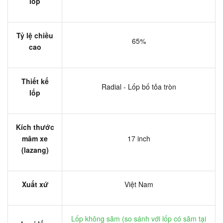
lốp
Tỷ lệ chiều
65%
cao
Thiết kế
Radial - Lốp bố tỏa tròn
lốp
Kích thước
mâm xe
17 inch
(lazang)
Xuất xứ
Việt Nam
Lốp không săm (
so sánh với lốp có săm tại