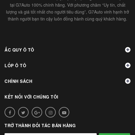
tại G7Auto 100% chính hãng. Với phương châm “Uy tín, chất
lượng và giá tốt nhất cho người tiêu dùng”, G7Auto vinh hạnh trở
thành người bạn tin cậy luôn đồng hành cùng quý khách hàng.
ẮC QUY Ô TÔ
LỐP Ô TÔ
CHÍNH SÁCH
KẾT NỐI VỚI CHÚNG TÔI
TRỞ THÀNH ĐỐI TÁC BÁN HÀNG