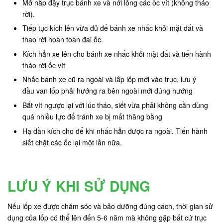
Mở nắp đậy trục bánh xe và nới lỏng các ốc vít (không tháo
rời).
Tiếp tục kích lên vừa đủ để bánh xe nhấc khỏi mặt đất và
thao rời hoàn toàn đai ốc.
Kích hẳn xe lên cho bánh xe nhấc khỏi mặt đất và tiến hành
tháo rời ốc vít
Nhấc bánh xe cũ ra ngoài và lắp lốp mới vào trục, lưu ý
đầu van lốp phải hướng ra bên ngoài mới đúng hướng
Bắt vít ngược lại với lúc tháo, siết vừa phải không cần dùng
quá nhiều lực để tránh xe bị mất thăng bằng
Hạ dần kích cho để khi nhấc hẳn được ra ngoài. Tiến hành
siết chặt các ốc lại một lần nữa.
LƯU Ý KHI SỬ DỤNG
Nếu lốp xe được chăm sóc và bảo dưỡng đúng cách, thời gian sử
dụng của lốp có thể lên đến 5-6 năm mà không gặp bất cứ trục