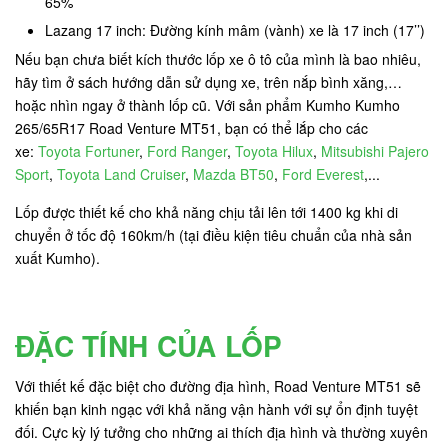
65%
Lazang 17 inch: Đường kính mâm (vành) xe là 17 inch (17’’)
Nếu bạn chưa biết kích thước lốp xe ô tô của mình là bao nhiêu,
hãy tìm ở sách hướng dẫn sử dụng xe, trên nắp bình xăng,…
hoặc nhìn ngay ở thành lốp cũ. Với sản phẩm Kumho Kumho
265/65R17 Road Venture MT51, bạn có thể lắp cho các
xe:
Toyota Fortuner
,
Ford Ranger
,
Toyota Hilux
,
Mitsubishi Pajero
Sport
,
Toyota Land Cruiser
,
Mazda BT50
,
Ford Everest
,...
Lốp được thiết kế cho khả năng chịu tải lên tới 1400 kg khi di
chuyển ở tốc độ 160km/h (tại điều kiện tiêu chuẩn của nhà sản
xuất Kumho).
ĐẶC TÍNH CỦA LỐP
Với thiết kế đặc biệt cho đường địa hình, Road Venture MT51 sẽ
khiến bạn kinh ngạc với khả năng vận hành với sự ổn định tuyệt
đối. Cực kỳ lý tưởng cho những ai thích địa hình và thường xuyên