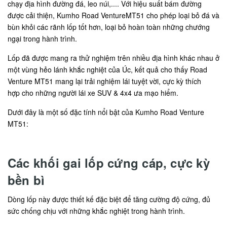
chạy địa hình đường đá, leo núi,.... Với hiệu suất bám đường
được cải thiện, Kumho Road VentureMT51 cho phép loại bỏ đá và
bùn khỏi các rãnh lốp tốt hơn, loại bỏ hoàn toàn những chướng
ngại trong hành trình.
Lốp đã được mang ra thử nghiệm trên nhiều địa hình khác nhau ở
một vùng hẻo lánh khắc nghiệt của Úc, kết quả cho thấy Road
Venture MT51 mang lại trải nghiệm lái tuyệt vời, cực kỳ thích
hợp cho những người lái xe SUV & 4x4 ưa mạo hiểm.
Dưới đây là một số đặc tính nổi bật của Kumho Road Venture
MT51:
Các khối gai lốp cứng cáp, cực kỳ
bền bì
Dòng lốp này được thiết kế đặc biệt để tăng cường độ cứng, đủ
sức chống chịu với những khắc nghiệt trong hành trình.