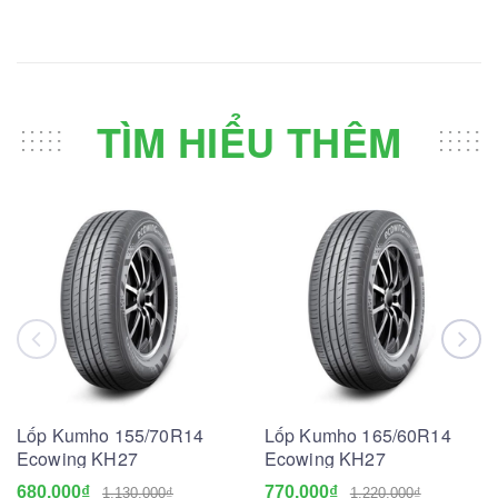
TÌM HIỂU THÊM
Lốp Kumho 155/70R14
Lốp Kumho 165/60R14
Ecowing KH27
Ecowing KH27
680.000₫
770.000₫
1.130.000₫
1.220.000₫