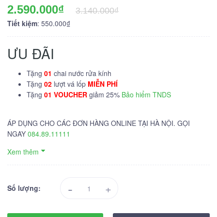
2.590.000₫
3.140.000₫
Tiết kiệm
: 550.000₫
ƯU ĐÃI
Tặng
01
chai nước rửa kính
Tặng
02
lượt vá lốp
MIỄN PHÍ
Tặng
01 VOUCHER
giảm 25%
Bảo hiểm TNDS
ÁP DỤNG CHO CÁC ĐƠN HÀNG ONLINE TẠI HÀ NỘI. GỌI
NGAY
084.89.11111
Xem thêm
-
+
Số lượng: