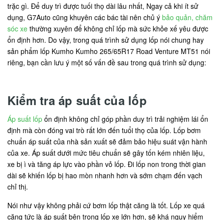
trặc gì. Để duy trì được tuối thọ dài lâu nhất, Ngay cả khi ít sử
dụng, G7Auto cũng khuyên các bác tài nên chủ ý
bảo quản, chăm
sóc xe
thường xuyên để không chỉ lốp mà sức khỏe xế yêu được
ổn định hơn. Do vậy, trong quá trình sử dụng lốp nói chung hay
sản phẩm lốp Kumho Kumho 265/65R17 Road Venture MT51 nói
riêng, bạn cần lưu ý một số vấn đề sau trong quá trình sử dụng:
Kiểm tra áp suất của lốp
Áp suất lốp
ổn định không chỉ góp phần duy trì trải nghiệm lái ổn
định mà còn đóng vai trò rất lớn đến tuổi thọ của lốp. Lốp bơm
chuẩn áp suất của nhà sản xuất sẽ đảm bảo hiệu suát vận hành
của xe. Áp suất dưới mức tiêu chuẩn sẽ gây tốn kém nhiên liệu,
xe bị ì và tăng áp lực vào phần vỏ lốp. Đi lốp non trong thời gian
dài sẽ khiến lốp bị hao mòn nhanh hơn và sớm chạm đến vạch
chỉ thị.
Nói như vậy không phải cứ bơm lốp thật căng là tốt. Lốp xe quá
căng tức là áp suất bên trong lốp xe lớn hơn, sẽ khá nguy hiểm