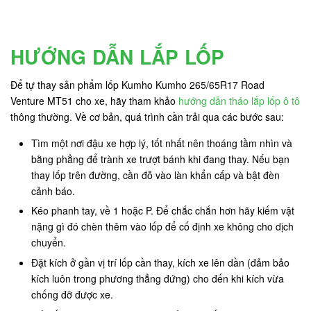
HƯỚNG DẪN LẮP LỐP
Để tự thay sản phẩm lốp Kumho Kumho 265/65R17 Road
Venture MT51 cho xe, hãy tham khảo
hướng dẫn tháo lắp lốp ô tô
thông thường. Về cơ bản, quá trình cần trải qua các bước sau:
Tìm một nơi đậu xe hợp lý, tốt nhất nên thoáng tầm nhìn và
bằng phẳng để trành xe trượt bánh khi đang thay. Nếu bạn
thay lốp trên đường, cần đỗ vào làn khẩn cấp và bật đèn
cảnh báo.
Kéo phanh tay, về 1 hoặc P. Để chắc chắn hơn hãy kiếm vật
nặng gì đó chèn thêm vào lốp để cố định xe không cho dịch
chuyển.
Đặt kích ở gần vị trí lốp cần thay, kích xe lên dần (đảm bảo
kích luôn trong phương thẳng đứng) cho đến khi kích vừa
chống đỡ được xe.