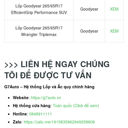
Lốp Goodyear 265/65R17
Goodyear
XEM
EfficientGrip Performance SUV
Lốp Goodyear 265/65R17
Goodyear
XEM
Wrangler Triplemax
>>> LIÊN HỆ NGAY CHÚNG
TÔI ĐỂ ĐƯỢC TƯ VẤN
G7Auto – Hệ thống Lốp và Ắc quy chính hãng
Website
:
https://g7auto.vn
Hệ thống cửa hàng
:
Toàn quốc (Click để xem)
Hotline
:
0848911111
Zalo
:
https://zalo.me/1915835962949258808