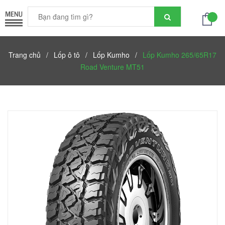
Trang chủ
/
Lốp ô tô
/
Lốp Kumho
/
Lốp Kumho 265/65R17
Road Venture MT51