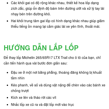
Các khối gai có độ rộng khác nhau, thiết kế hoa lốp dạng
zích zắc, giúp ổn định độ bám trên đường ướt và xử lý tay lái
nhạy bén trên đường khô.
Hai khối trung tâm gai lốp có hình dạng khác nhau giúp giảm
thiểu tiếng ồn mang lại cảm giác lái xe yên tĩnh, thoải mái.
HƯỚNG DẪN LẮP LỐP
Để thay lốp Michelin 265/65R17 LTX Trail cho ô tô của bạn, chỉ
cần tiến hành qua vài bước đơn giản sau:
Đậu xe ở một nơi bằng phẳng, thoáng đãng không bị khuất
tầm nhìn
Kéo phanh, về số và dùng vật nặng để chèn vào các bánh xe
chống trượt
Kích xe lên và tháo rời các vít
Nhấc lốp xe cũ ra và đặt lốp mới vào trục