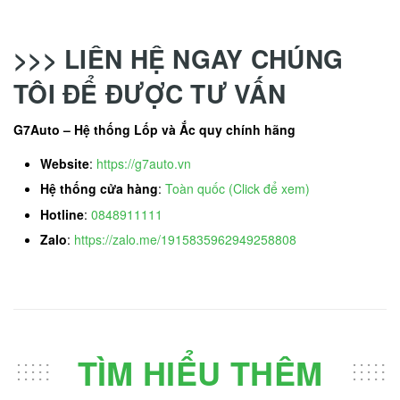
>>> LIÊN HỆ NGAY CHÚNG
TÔI ĐỂ ĐƯỢC TƯ VẤN
G7Auto – Hệ thống Lốp và Ắc quy chính hãng
Website
:
https://g7auto.vn
Hệ thống cửa hàng
:
Toàn quốc (Click để xem)
Hotline
:
0848911111
Zalo
:
https://zalo.me/1915835962949258808
TÌM HIỂU THÊM