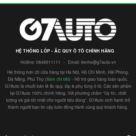
HỆ THỐNG LỐP - ẮC QUY Ô TÔ CHÍNH HÃNG
Hotline:
0848911111
-
Email:
lienhe@g7auto.vn
Hệ thống hơn 20 cửa hàng tại Hà Nội, Hồ Chí Minh, Hải Phòng,
Đà Nẵng, Phú Thọ (
Xem chi tiết
) - Hỗ trợ giao hàng toàn quốc.
G7Auto là chuỗi bán lẻ ắc quy, lốp & phụ tùng ô tô. Các sản phẩm
tại G7Auto 100% chính hãng. Với phương châm “Uy tín, chất
lượng và giá tốt nhất cho người tiêu dùng”, G7Auto vinh hạnh trở
thành người bạn tin cậy luôn đồng hành cùng quý khách hàng.