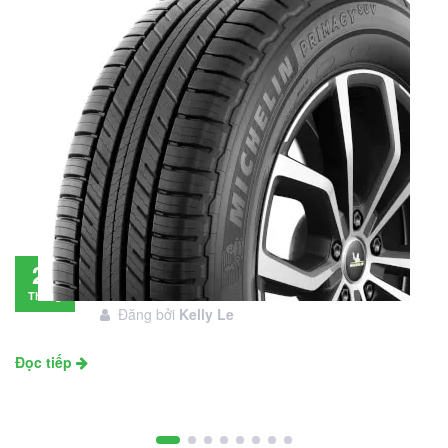
Đánh giá lốp Michelin Primacy SUV: Đáng
28
đầu tư không?
Tháng
Đăng bởi
Kelly Le
11
Đọc tiếp