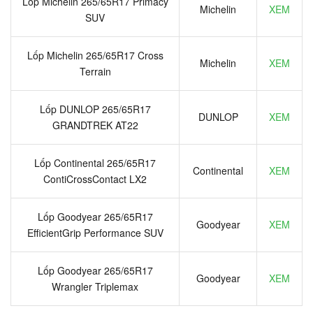
Lốp Michelin 265/65R17 Primacy
Michelin
XEM
SUV
Lốp Michelin 265/65R17 Cross
Michelin
XEM
Terrain
Lốp DUNLOP 265/65R17
DUNLOP
XEM
GRANDTREK AT22
Lốp Continental 265/65R17
Continental
XEM
ContiCrossContact LX2
Lốp Goodyear 265/65R17
Goodyear
XEM
EfficientGrip Performance SUV
Lốp Goodyear 265/65R17
Goodyear
XEM
Wrangler Triplemax