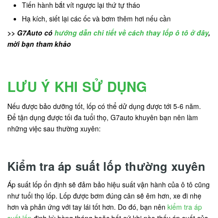
Tiến hành bắt vít ngược lại thứ tự tháo
Hạ kích, siết lại các ốc và bơm thêm hơi nếu cần
>> G7Auto có
hướng dẫn chi tiết về cách thay lốp ô tô ở đây
,
mời bạn tham khảo
LƯU Ý KHI SỬ DỤNG
Nếu được bảo dưỡng tốt, lốp có thể dử dụng được tới 5-6 năm.
Để tận dụng được tối đa tuổi thọ, G7auto khuyên bạn nên làm
những việc sau thường xuyên:
Kiểm tra áp suất lốp thường xuyên
Áp suất lốp ổn định sẽ đảm bảo hiệu suất vận hành của ô tô cũng
như tuổi thọ lốp. Lốp được bơm đúng cân sẽ êm hơn, xe đi nhẹ
hơn và phản ứng với tay lái tốt hơn. Do đó, bạn nên
kiểm tra áp
suất lốp
định kỳ hàng tháng hoặc bất cứ khi nào thấy áp suất của