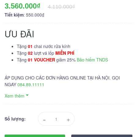
3.560.000₫
4.110.000₫
Tiết kiệm
: 550.000₫
ƯU ĐÃI
Tặng
01
chai nước rửa kính
Tặng
02
lượt vá lốp
MIỄN PHÍ
Tặng
01 VOUCHER
giảm 25%
Bảo hiểm TNDS
ÁP DỤNG CHO CÁC ĐƠN HÀNG ONLINE TẠI HÀ NỘI. GỌI
NGAY
084.89.11111
Xem thêm
-
+
Số lượng: