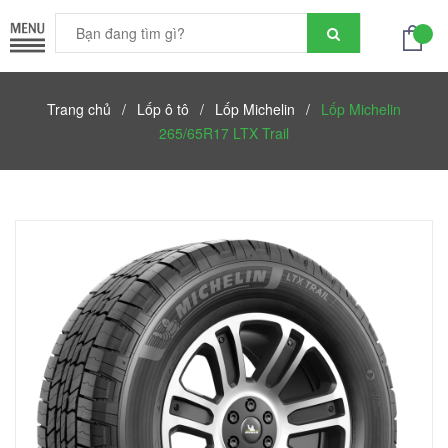
Trang chủ
/
Lốp ô tô
/
Lốp Michelin
/
Lốp Michelin
265/65R17 LTX Trail