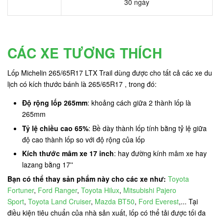
30 ngày
CÁC XE TƯƠNG THÍCH
Lốp Michelin 265/65R17 LTX Trail dùng được cho tất cả các xe du
lịch có kích thước bánh là 265/65R17 , trong đó:
Độ rộng lốp 265mm
: khoảng cách giữa 2 thành lốp là
265mm
Tỷ lệ chiều cao 65%
: Bề dày thành lốp tính bằng tỷ lệ giữa
độ cao thành lốp so với độ rộng của lốp
Kích thước mâm xe 17 inch
: hay đường kính mâm xe hay
lazang bằng 17''
Bạn có thể thay sản phẩm này cho các xe như:
Toyota
Fortuner
,
Ford Ranger
,
Toyota Hilux
,
Mitsubishi Pajero
Sport
,
Toyota Land Cruiser
,
Mazda BT50
,
Ford Everest
,... Tại
điều kiện tiêu chuẩn của nhà sản xuất, lốp có thể tải được tối đa