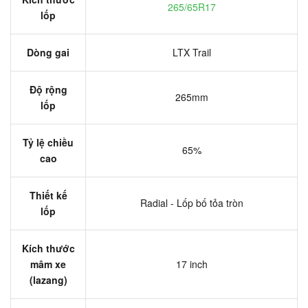
265/65R17
lốp
Dòng gai
LTX Trail
Độ rộng
265mm
lốp
Tỷ lệ chiều
65%
cao
Thiết kế
Radial - Lốp bố tỏa tròn
lốp
Kích thước
mâm xe
17 inch
(lazang)