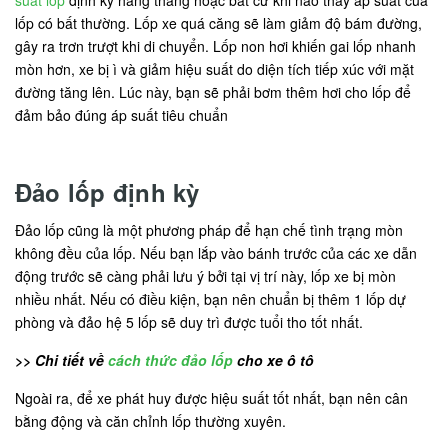
lốp có bất thường. Lốp xe quá căng sẽ làm giảm độ bám đường,
gây ra trơn trượt khi di chuyển. Lốp non hơi khiến gai lốp nhanh
mòn hơn, xe bị ì và giảm hiệu suất do diện tích tiếp xúc với mặt
đường tăng lên. Lúc này, bạn sẽ phải bơm thêm hơi cho lốp để
đảm bảo đúng áp suất tiêu chuẩn
Đảo lốp định kỳ
Đảo lốp cũng là một phương pháp để hạn chế tình trạng mòn
không đều của lốp. Nếu bạn lắp vào bánh trước của các xe dẫn
động trước sẽ càng phải lưu ý bởi tại vị trí này, lốp xe bị mòn
nhiều nhất. Nếu có điều kiện, bạn nên chuẩn bị thêm 1 lốp dự
phòng và đảo hệ 5 lốp sẽ duy trì được tuổi tho tốt nhất.
>> Chi tiết về
cách thức đảo lốp
cho xe ô tô
Ngoài ra, để xe phát huy được hiệu suất tốt nhất, bạn nên cân
bằng động và căn chỉnh lốp thường xuyên.