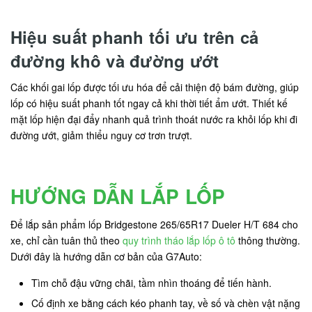
Hiệu suất phanh tối ưu trên cả
đường khô và đường ướt
Các khối gai lốp được tối ưu hóa để cải thiện độ bám đường, giúp
lốp có hiệu suất phanh tốt ngay cả khi thời tiết ẩm ướt. Thiết kế
mặt lốp hiện đại đẩy nhanh quả trình thoát nước ra khỏi lốp khi đi
đường ướt, giảm thiểu nguy cơ trơn trượt.
HƯỚNG DẪN LẮP LỐP
Để lắp sản phẩm lốp Bridgestone 265/65R17 Dueler H/T 684 cho
xe, chỉ cần tuân thủ theo
quy trình tháo lắp lốp ô tô
thông thường.
Dưới đây là hướng dẫn cơ bản của G7Auto:
Tìm chỗ đậu vững chãi, tầm nhìn thoáng để tiến hành.
Cố định xe bằng cách kéo phanh tay, về số và chèn vật nặng