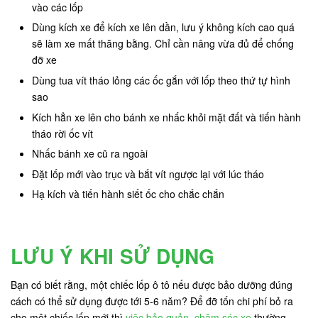
vào các lốp
Dùng kích xe để kích xe lên dần, lưu ý không kích cao quá
sẽ làm xe mất thăng bằng. Chỉ cần nâng vừa đủ để chống
đỡ xe
Dùng tua vít tháo lỏng các ốc gắn với lốp theo thứ tự hình
sao
Kích hẳn xe lên cho bánh xe nhấc khỏi mặt đất và tiến hành
tháo rời ốc vít
Nhấc bánh xe cũ ra ngoài
Đặt lốp mới vào trục và bắt vít ngược lại với lúc tháo
Hạ kích và tiến hành siết ốc cho chắc chắn
LƯU Ý KHI SỬ DỤNG
Bạn có biết rằng, một chiếc lốp ô tô nếu được bảo dưỡng đúng
cách có thể sử dụng được tới 5-6 năm? Để đỡ tốn chi phí bỏ ra
cho một chiếc lốp mới thì
việc bảo quản, chăm sóc xe
thường