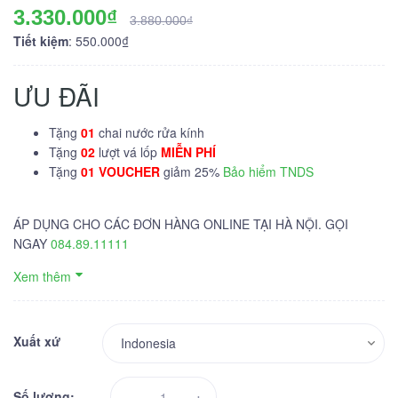
3.330.000₫
3.880.000₫
Tiết kiệm
: 550.000₫
ƯU ĐÃI
Tặng
01
chai nước rửa kính
Tặng
02
lượt vá lốp
MIỄN PHÍ
Tặng
01 VOUCHER
giảm 25%
Bảo hiểm TNDS
ÁP DỤNG CHO CÁC ĐƠN HÀNG ONLINE TẠI HÀ NỘI. GỌI
NGAY
084.89.11111
Xem thêm
Xuất xứ
-
+
Số lượng: