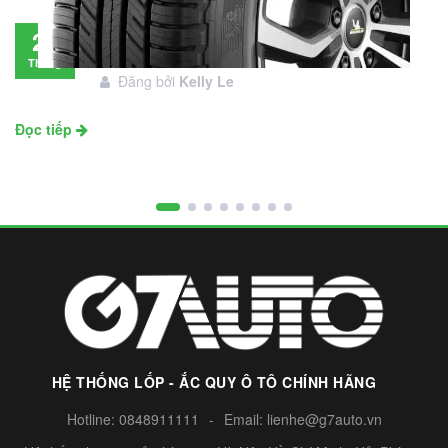
Đánh giá lốp Michelin Primacy SUV: Đáng
28
đầu tư không?
Tháng
Đăng bởi
Kelly Le
11
Đọc tiếp
HỆ THỐNG LỐP - ẮC QUY Ô TÔ CHÍNH HÃNG
Hotline:
0848911111
-
Email:
lienhe@g7auto.vn