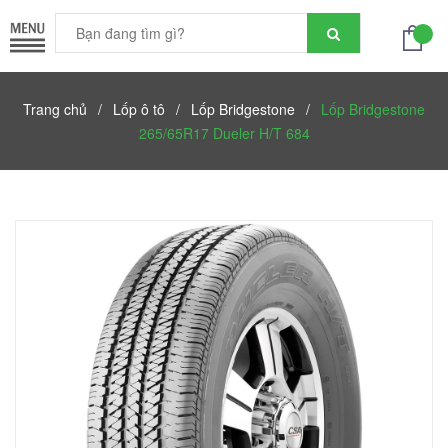
Trang chủ
/
Lốp ô tô
/
Lốp Bridgestone
/
Lốp Bridgestone
265/65R17 Dueler H/T 684