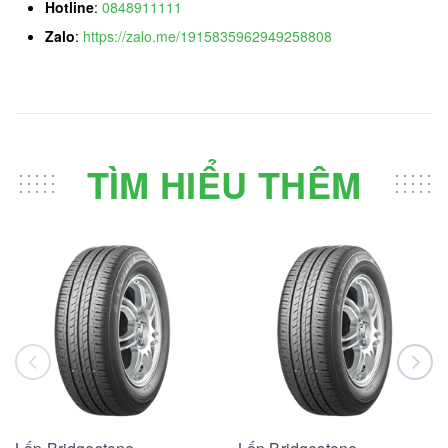
Hotline
:
0848911111
Zalo
:
https://zalo.me/1915835962949258808
TÌM HIỂU THÊM