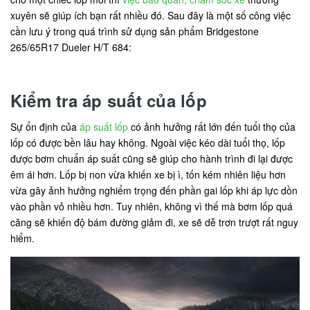
xuyên sẽ giúp ích bạn rất nhiều đó. Sau đây là một số công việc
cần lưu ý trong quá trình sử dụng sản phẩm Bridgestone
265/65R17 Dueler H/T 684:
Kiểm tra áp suất của lốp
Sự ổn định của
áp suất lốp
có ảnh hưởng rất lớn đến tuổi thọ của
lốp có được bền lâu hay không. Ngoài việc kéo dài tuổi thọ, lốp
được bơm chuẩn áp suất cũng sẽ giúp cho hành trình đi lại được
êm ái hơn. Lốp bị non vừa khiến xe bị ì, tốn kém nhiên liệu hơn
vừa gây ảnh hưởng nghiểm trọng đến phần gai lốp khi áp lực dồn
vào phần vỏ nhiều hơn. Tuy nhiên, không vì thế mà bơm lốp quá
căng sẽ khiến độ bám đường giảm đi, xe sẽ dễ trơn trượt rất nguy
hiểm.