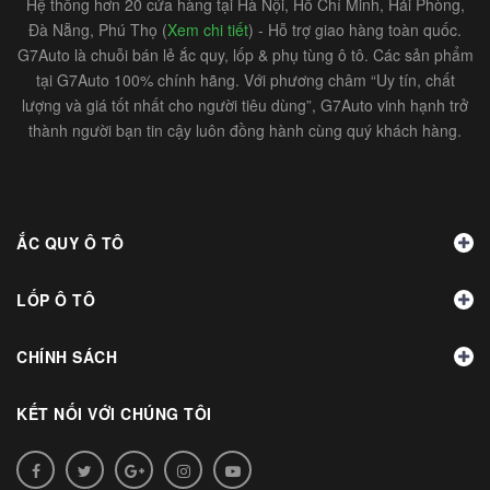
Hệ thống hơn 20 cửa hàng tại Hà Nội, Hồ Chí Minh, Hải Phòng,
Đà Nẵng, Phú Thọ (
Xem chi tiết
) - Hỗ trợ giao hàng toàn quốc.
G7Auto là chuỗi bán lẻ ắc quy, lốp & phụ tùng ô tô. Các sản phẩm
tại G7Auto 100% chính hãng. Với phương châm “Uy tín, chất
lượng và giá tốt nhất cho người tiêu dùng”, G7Auto vinh hạnh trở
thành người bạn tin cậy luôn đồng hành cùng quý khách hàng.
ẮC QUY Ô TÔ
LỐP Ô TÔ
CHÍNH SÁCH
KẾT NỐI VỚI CHÚNG TÔI