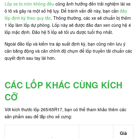
Lốp xe bị mòn không đều
cũng ảnh hưởng đến trải nghiệm lái xe
ô tô và gây ra một số hệ lụy. Để tránh vấn đề này, bạn cần
đảo
lốp định kỳ theo quy tắc
. Thông thường, các xe sẽ chuẩn bị thêm
1 lốp làm lốp dự phòng. Lốp này sẽ được đảo đan xen cùng hệ 4
lốp mặc định. Đảo hệ 5 lốp sẽ tối ưu được tuổi thọ nhất.
Ngoài đảo lốp và kiểm tra áp suất định kỳ, bạn cũng nên lưu ý
cân bằng động và căn chỉnh độ chụm để lốp truyền tải chuẩn các
quyết định sau tay lái hơn.
CÁC LỐP KHÁC CÙNG KÍCH
CỠ
Với kích thước lốp 265/65R17, bạn có thể tham khảo thêm các
sản phẩm sau để lắp cho xế cưng:
Giá