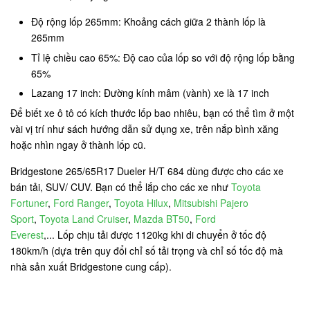
Độ rộng lốp 265mm: Khoảng cách giữa 2 thành lốp là
265mm
Tỉ lệ chiều cao 65%: Độ cao của lốp so với độ rộng lốp bằng
65%
Lazang 17 inch: Đường kính mâm (vành) xe là 17 inch
Để biết xe ô tô có kích thước lốp bao nhiêu, bạn có thể tìm ở một
vài vị trí như sách hướng dẫn sử dụng xe, trên nắp bình xăng
hoặc nhìn ngay ở thành lốp cũ.
Bridgestone 265/65R17 Dueler H/T 684 dùng được cho các xe
bán tải, SUV/ CUV. Bạn có thể lắp cho các xe như
Toyota
Fortuner
,
Ford Ranger
,
Toyota Hilux
,
Mitsubishi Pajero
Sport
,
Toyota Land Cruiser
,
Mazda BT50
,
Ford
Everest
,... Lốp chịu tải được 1120kg khi di chuyển ở tốc độ
180km/h (dựa trên quy đổi chỉ số tải trọng và chỉ số tốc độ mà
nhà sản xuất Bridgestone cung cấp).