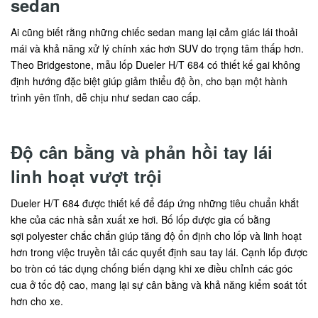
sedan
Ai cũng biết rằng những chiếc sedan mang lại cảm giác lái thoải
mái và khả năng xử lý chính xác hơn SUV do trọng tâm thấp hơn.
Theo Bridgestone, mẫu lốp Dueler H/T 684 có thiết kế gai không
định hướng đặc biệt giúp giảm thiểu độ ồn, cho bạn một hành
trình yên tĩnh, dễ chịu như sedan cao cấp.
Độ cân bằng và phản hồi tay lái
linh hoạt vượt trội
Dueler H/T 684 được thiết kế để đáp ứng những tiêu chuẩn khắt
khe của các nhà sản xuất xe hơi. Bố lốp được gia cố bằng
sợi polyester chắc chắn giúp tăng độ ổn định cho lốp và linh hoạt
hơn trong việc truyền tải các quyết định sau tay lái. Cạnh lốp được
bo tròn có tác dụng chống biến dạng khi xe điều chỉnh các góc
cua ở tốc độ cao, mang lại sự cân bằng và khả năng kiểm soát tốt
hơn cho xe.