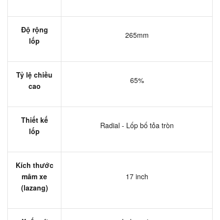
Độ rộng
265mm
lốp
Tỷ lệ chiều
65%
cao
Thiết kế
Radial - Lốp bố tỏa tròn
lốp
Kích thước
mâm xe
17 inch
(lazang)