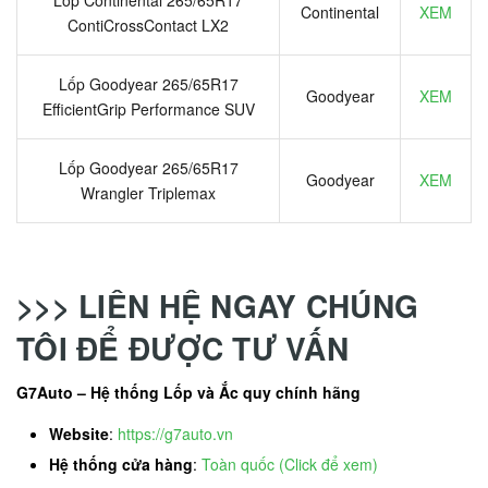
Continental
XEM
ContiCrossContact LX2
Lốp Goodyear 265/65R17
Goodyear
XEM
EfficientGrip Performance SUV
Lốp Goodyear 265/65R17
Goodyear
XEM
Wrangler Triplemax
>>> LIÊN HỆ NGAY CHÚNG
TÔI ĐỂ ĐƯỢC TƯ VẤN
G7Auto – Hệ thống Lốp và Ắc quy chính hãng
Website
:
https://g7auto.vn
Hệ thống cửa hàng
:
Toàn quốc (Click để xem)