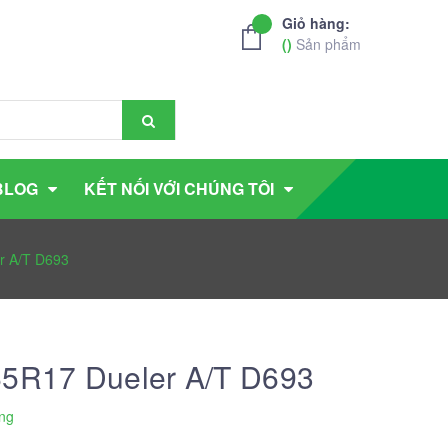
Giỏ hàng:
(
)
Sản phẩm
BLOG
KẾT NỐI VỚI CHÚNG TÔI
r A/T D693
65R17 Dueler A/T D693
ng