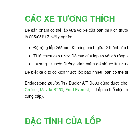
CÁC XE TƯƠNG THÍCH
Để sản phẩm có thể lắp vừa với xe của bạn thì kích thư
là 265/65R17, với ý nghĩa:
Độ rộng lốp 265mm: Khoảng cách giữa 2 thành lốp
Tỉ lệ chiều cao 65%: Độ cao của lốp so với độ rộng
Lazang 17 inch: Đường kính mâm (vành) xe là 17 in
Để biết xe ô tô có kích thước lốp bao nhiêu, bạn có thể 
Bridgestone 265/65R17 Dueler A/T D693 dùng được cho 
Cruiser
,
Mazda BT50
,
Ford Everest
,... Lốp có thể chịu 
cung cấp).
ĐẶC TÍNH CỦA LỐP