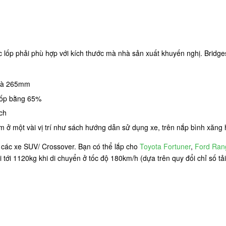
ớc lốp phải phù hợp với kích thước mà nhà sản xuất khuyến nghị. Brid
 là 265mm
 lốp bằng 65%
ch
tìm ở một vài vị trí như sách hướng dẫn sử dụng xe, trên nắp bình xăng
các xe SUV/ Crossover. Bạn có thể lắp cho
Toyota Fortuner
,
Ford Ran
tải tới 1120kg khi di chuyển ở tốc độ 180km/h (dựa trên quy đổi chỉ số t