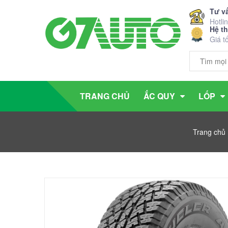
Tư v
Hotli
Hệ t
Giá t
TRANG CHỦ
ẮC QUY
LỐP
Trang chủ