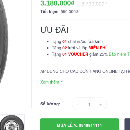
3.180.000₫
3.730.000₫
Tiết kiệm
: 550.000₫
ƯU ĐÃI
Tặng
01
chai nước rửa kính
Tặng
02
lượt vá lốp
MIỄN PHÍ
Tặng
01 VOUCHER
giảm 25%
Bảo hiểm 
ÁP DỤNG CHO CÁC ĐƠN HÀNG ONLINE TẠI H
Xem thêm
-
+
Số lượng:
MUA LẺ 📞 0848911111