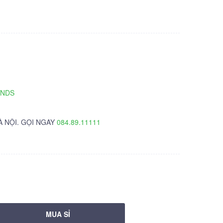
TNDS
À NỘI. GỌI NGAY
084.89.11111
MUA SỈ