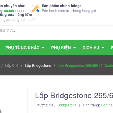
ấn chuyên sâu:
Sản phẩm chính hãng:
ne:
0848911111
Bảo hành điện tử, chống hàng giả
hống cửa hàng lớn:
ốt, giao hàng toàn quốc
PHỤ TÙNG KHÁC
PHỤ KIỆN
DỊCH VỤ
/
Lốp ô tô
/
Lốp Bridgestone
/
Lốp Bridgestone 265/65R17 Duele
Lốp Bridgestone 265/
Thương hiệu:
Bridgestone
|
Tình trạng:
Còn hà