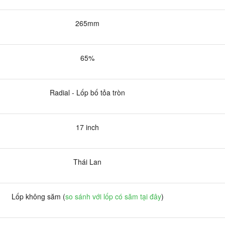
265mm
65%
Radial - Lốp bố tỏa tròn
17 inch
Thái Lan
Lốp không săm (
so sánh với lốp có săm tại đây
)