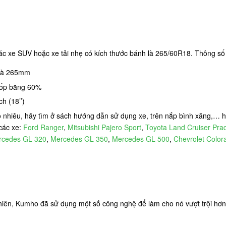
 xe SUV hoặc xe tải nhẹ có kích thước bánh là 265/60R18. Thông số 
 là 265mm
 lốp bằng 60%
h (18’’)
ao nhiêu, hãy tìm ở sách hướng dẫn sử dụng xe, trên nắp bình xăng,…
các xe:
Ford Ranger
,
Mitsubishi Pajero Sport
,
Toyota Land Cruiser Pra
rcedes GL 320
,
Mercedes GL 350
,
Mercedes GL 500
,
Chevrolet Color
iên, Kumho đã sử dụng một số công nghệ để làm cho nó vượt trội hơn 