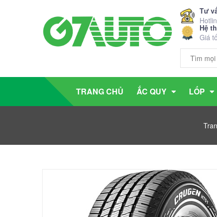
Tư v
Hotli
Hệ t
Giá t
TRANG CHỦ
ẮC QUY
LỐP
Tra