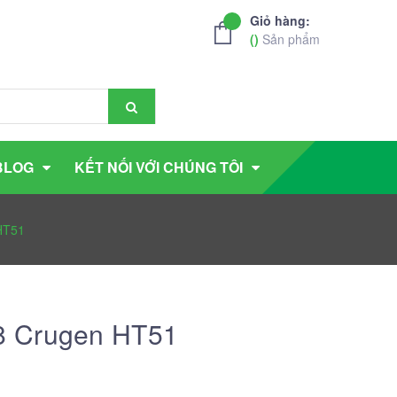
Giỏ hàng:
(
)
Sản phẩm
BLOG
KẾT NỐI VỚI CHÚNG TÔI
HT51
8 Crugen HT51