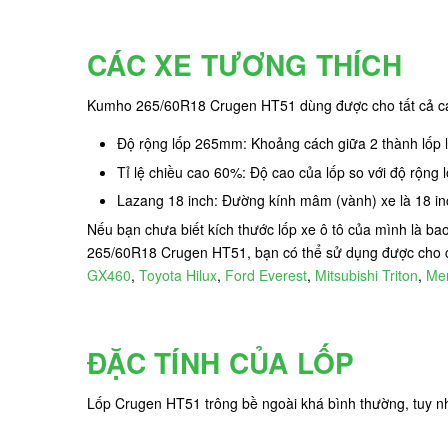
CÁC XE TƯƠNG THÍCH
Kumho 265/60R18 Crugen HT51 dùng được cho tất cả các
Độ rộng lốp 265mm: Khoảng cách giữa 2 thành lốp
Tỉ lệ chiều cao 60%: Độ cao của lốp so với độ rộng
Lazang 18 inch: Đường kính mâm (vành) xe là 18 inc
Nếu bạn chưa biết kích thước lốp xe ô tô của mình là b
265/60R18 Crugen HT51, bạn có thể sử dụng được cho 
GX460
,
Toyota Hilux
,
Ford Everest
,
Mitsubishi Triton
,
Me
ĐẶC TÍNH CỦA LỐP
Lốp Crugen HT51 trông bề ngoài khá bình thường, tuy nh