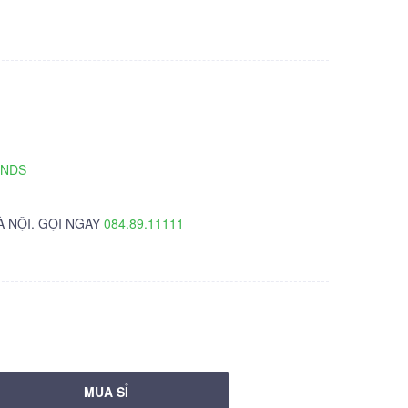
TNDS
À NỘI. GỌI NGAY
084.89.11111
MUA SỈ