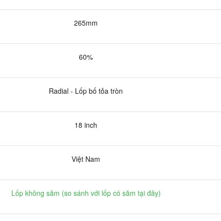
265mm
60%
Radial - Lốp bố tỏa tròn
18 inch
Việt Nam
Lốp không săm (
so sánh với lốp có săm tại đây
)