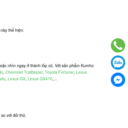
này thể hiện:
 hoặc nhìn ngay ở thành lốp cũ. Với sản phẩm Kumho
do
,
Chevrolet Trailblazer
,
Toyota Fortuner
,
Lexus
ado
,
Lexus GX
,
Lexus GX470
,...
so với đối thủ.