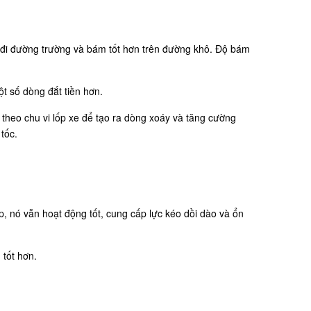
hi đi đường trường và bám tốt hơn trên đường khô. Độ bám
 số dòng đắt tiền hơn.
heo chu vi lốp xe để tạo ra dòng xoáy và tăng cường
tốc.
 nó vẫn hoạt động tốt, cung cấp lực kéo dồi dào và ổn
 tốt hơn.