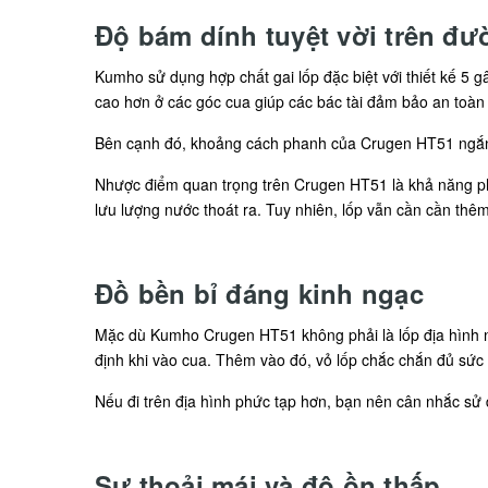
Độ bám dính tuyệt vời trên đư
Kumho sử dụng hợp chất gai lốp đặc biệt với thiết kế 5 
cao hơn ở các góc cua giúp các bác tài đảm bảo an toàn k
Bên cạnh đó, khoảng cách phanh của Crugen HT51 ngắn 
Nhược điểm quan trọng trên Crugen HT51 là khả năng ph
lưu lượng nước thoát ra. Tuy nhiên, lốp vẫn cần cần thêm 
Đồ bền bỉ đáng kinh ngạc
Mặc dù Kumho Crugen HT51 không phải là lốp địa hình n
định khi vào cua. Thêm vào đó, vỏ lốp chắc chắn đủ sức 
Nếu đi trên địa hình phức tạp hơn, bạn nên cân nhắc sử 
Sự thoải mái và độ ồn thấp