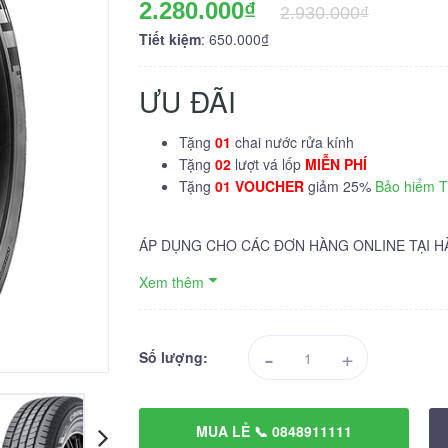
2.280.000₫
2.930.000₫
Tiết kiệm
: 650.000₫
ƯU ĐÃI
Tặng
01
chai nước rửa kính
Tặng
02
lượt vá lốp
MIỄN PHÍ
Tặng
01 VOUCHER
giảm 25%
Bảo hiểm 
ÁP DỤNG CHO CÁC ĐƠN HÀNG ONLINE TẠI H
Xem thêm
-
+
Số lượng:
MUA LẺ 📞 0848911111