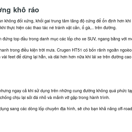
ờng khô ráo
gân không đối xứng, khối gai trung tâm tăng độ cứng để ổn định hơn k
hi thực hiện các thao tác né tránh vật cản, ổ gà,.. trên đường.
đứng top đầu trong danh mục các lốp cho xe SUV, ngang bằng với một
anh trong điều kiện trời mưa. Crugen HT51 có bốn rãnh ngoằn ngoèo t
vài feet để dừng lại hẳn, và dài hơn hơn nữa khi lái xe trên đường cao 
hưng ngay cả khi sử dụng trên những cung đường không quá phức tạp,
chống chịu lại sỏi đá nhỏ và mảnh vỡ gặp trong hành trình.
dụng sang các dòng lốp chuyên địa hình, sẽ cho bạn khả năng off-road