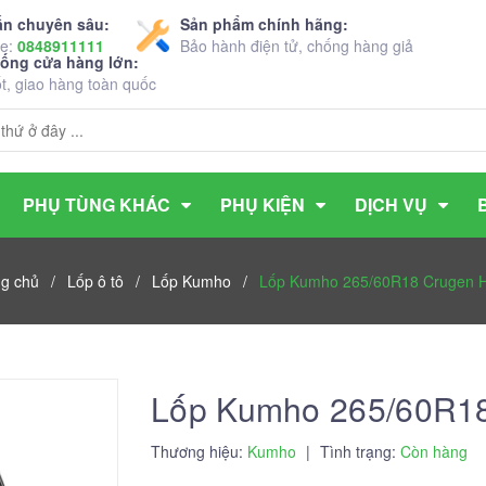
ấn chuyên sâu:
Sản phẩm chính hãng:
ne:
0848911111
Bảo hành điện tử, chống hàng giả
hống cửa hàng lớn:
ốt, giao hàng toàn quốc
PHỤ TÙNG KHÁC
PHỤ KIỆN
DỊCH VỤ
ng chủ
/
Lốp ô tô
/
Lốp Kumho
/
Lốp Kumho 265/60R18 Crugen 
Lốp Kumho 265/60R1
Thương hiệu:
Kumho
|
Tình trạng:
Còn hàng