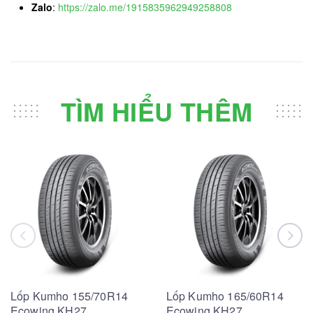
Zalo
:
https://zalo.me/1915835962949258808
TÌM HIỂU THÊM
Lốp Kumho 155/70R14
Lốp Kumho 165/60R14
Ecowing KH27
Ecowing KH27