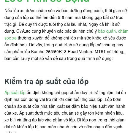
Nếu lốp xe được chăm sóc và bảo dưỡng đúng cách, thời gian sử
dụng của lốp có thể lên đến 5-6 năm mà không gặp bất cứ trục
trặc gì. Để duy trì được tuối thọ dài lâu nhất, Ngay cả khi ít sử
dụng, G7Auto cũng khuyên các bác tài nên chủ ý
bảo quản, chăm
sóc xe
thường xuyên để không chỉ lốp mà sức khỏe xế yêu được
ổn định hơn. Do vậy, trong quá trình sử dụng lốp nói chung hay
sản phẩm lốp Kumho 265/60R18 Road Venture MT51 nói riêng,
bạn cần lưu ý một số vấn đề sau trong quá trình sử dụng:
Kiểm tra áp suất của lốp
Áp suất lốp
ổn định không chỉ góp phần duy trì trải nghiệm lái ổn
định mà còn đóng vai trò rất lớn đến tuổi thọ của lốp. Lốp bơm
chuẩn áp suất của nhà sản xuất sẽ đảm bảo hiệu suát vận hành
của xe. Áp suất dưới mức tiêu chuẩn sẽ gây tốn kém nhiên liệu,
xe bị ì và tăng áp lực vào phần vỏ lốp. Đi lốp non trong thời gian
dài sẽ khiến lốp bị hao mòn nhanh hơn và sớm chạm đến vạch