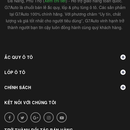
Đà Nẵng, Phú Thọ (
Xem chi tiết
) - Hỗ trợ giao hàng toàn quốc.
G7Auto là chuỗi bán lẻ ắc quy, lốp & phụ tùng ô tô. Các sản phẩm
tại G7Auto 100% chính hãng. Với phương châm “Uy tín, chất
lượng và giá tốt nhất cho người tiêu dùng”, G7Auto vinh hạnh trở
thành người bạn tin cậy luôn đồng hành cùng quý khách hàng.
ẮC QUY Ô TÔ
LỐP Ô TÔ
CHÍNH SÁCH
KẾT NỐI VỚI CHÚNG TÔI
TRỞ THÀNH ĐỐI TÁC BÁN HÀNG