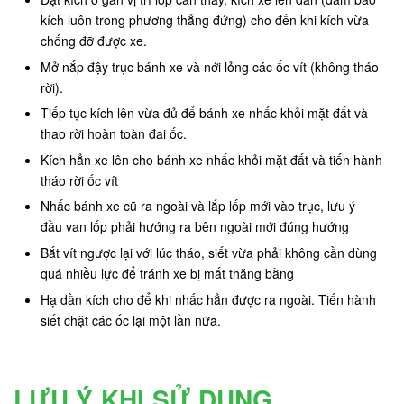
kích luôn trong phương thẳng đứng) cho đến khi kích vừa
chống đỡ được xe.
Mở nắp đậy trục bánh xe và nới lỏng các ốc vít (không tháo
rời).
Tiếp tục kích lên vừa đủ để bánh xe nhấc khỏi mặt đất và
thao rời hoàn toàn đai ốc.
Kích hẳn xe lên cho bánh xe nhấc khỏi mặt đất và tiến hành
tháo rời ốc vít
Nhấc bánh xe cũ ra ngoài và lắp lốp mới vào trục, lưu ý
đầu van lốp phải hướng ra bên ngoài mới đúng hướng
Bắt vít ngược lại với lúc tháo, siết vừa phải không cần dùng
quá nhiều lực để tránh xe bị mất thăng bằng
Hạ dần kích cho để khi nhấc hẳn được ra ngoài. Tiến hành
siết chặt các ốc lại một lần nữa.
LƯU Ý KHI SỬ DỤNG