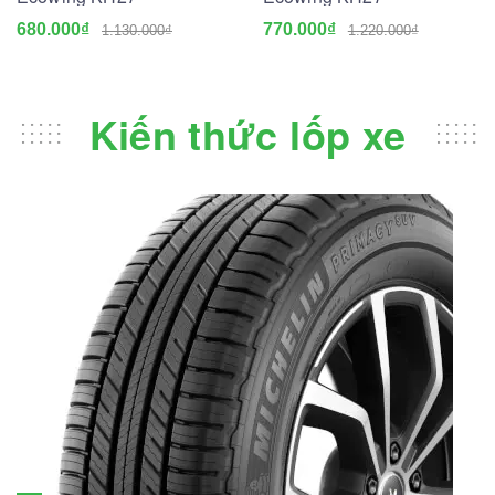
680.000₫
770.000₫
1.130.000₫
1.220.000₫
Kiến thức lốp xe