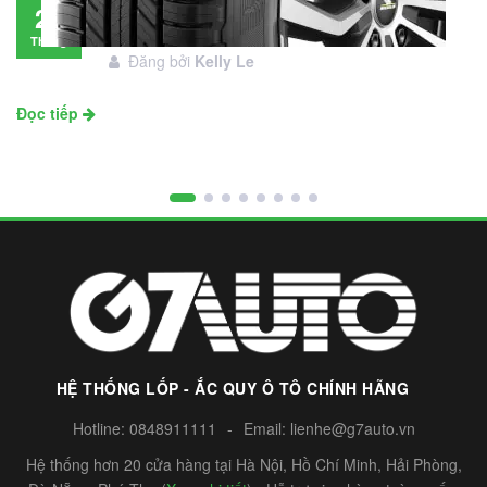
Đánh giá lốp Michelin Primacy SUV: Đáng
28
đầu tư không?
Tháng
Đăng bởi
Kelly Le
11
Đọc tiếp
HỆ THỐNG LỐP - ẮC QUY Ô TÔ CHÍNH HÃNG
Hotline:
0848911111
-
Email:
lienhe@g7auto.vn
Hệ thống hơn 20 cửa hàng tại Hà Nội, Hồ Chí Minh, Hải Phòng,