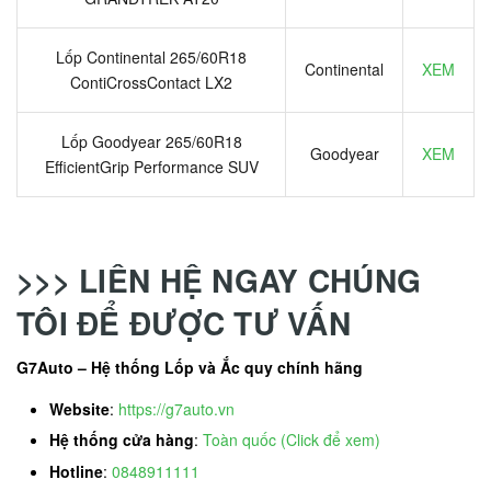
Lốp Continental 265/60R18
Continental
XEM
ContiCrossContact LX2
Lốp Goodyear 265/60R18
Goodyear
XEM
EfficientGrip Performance SUV
>>> LIÊN HỆ NGAY CHÚNG
TÔI ĐỂ ĐƯỢC TƯ VẤN
G7Auto – Hệ thống Lốp và Ắc quy chính hãng
Website
:
https://g7auto.vn
Hệ thống cửa hàng
:
Toàn quốc (Click để xem)
Hotline
:
0848911111