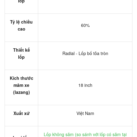
lốp
Tỷ lệ chiều
60%
cao
Thiết kế
Radial - Lốp bố tỏa tròn
lốp
Kích thước
mâm xe
18 inch
(lazang)
Xuất xứ
Việt Nam
Lốp không săm (
so sánh với lốp có săm tại