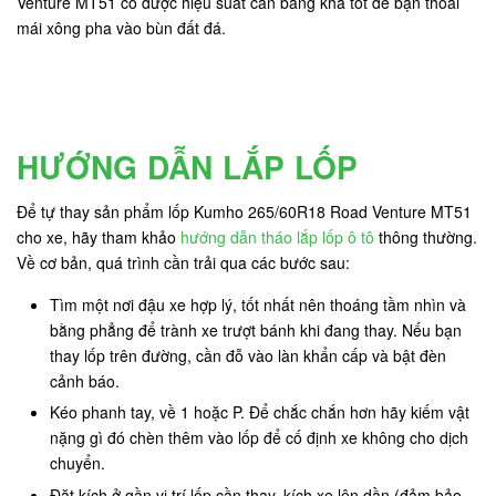
Venture MT51 có được hiệu suất cân bằng khá tốt để bạn thoải
mái xông pha vào bùn đất đá.
HƯỚNG DẪN LẮP LỐP
Để tự thay sản phẩm lốp Kumho 265/60R18 Road Venture MT51
cho xe, hãy tham khảo
hướng dẫn tháo lắp lốp ô tô
thông thường.
Về cơ bản, quá trình cần trải qua các bước sau:
Tìm một nơi đậu xe hợp lý, tốt nhất nên thoáng tầm nhìn và
bằng phẳng để trành xe trượt bánh khi đang thay. Nếu bạn
thay lốp trên đường, cần đỗ vào làn khẩn cấp và bật đèn
cảnh báo.
Kéo phanh tay, về 1 hoặc P. Để chắc chắn hơn hãy kiếm vật
nặng gì đó chèn thêm vào lốp để cố định xe không cho dịch
chuyển.
Đặt kích ở gần vị trí lốp cần thay, kích xe lên dần (đảm bảo