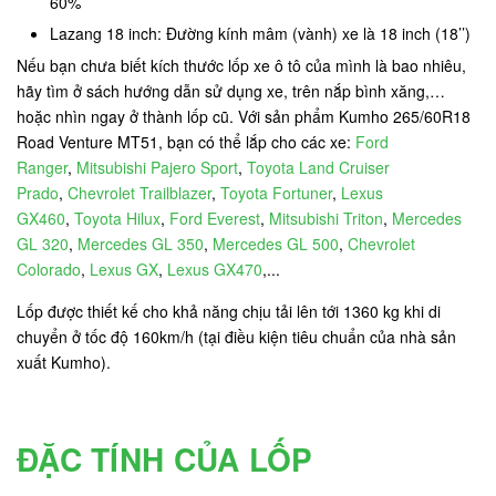
60%
Lazang 18 inch: Đường kính mâm (vành) xe là 18 inch (18’’)
Nếu bạn chưa biết kích thước lốp xe ô tô của mình là bao nhiêu,
hãy tìm ở sách hướng dẫn sử dụng xe, trên nắp bình xăng,…
hoặc nhìn ngay ở thành lốp cũ. Với sản phẩm Kumho 265/60R18
Road Venture MT51, bạn có thể lắp cho các xe:
Ford
Ranger
,
Mitsubishi Pajero Sport
,
Toyota Land Cruiser
Prado
,
Chevrolet Trailblazer
,
Toyota Fortuner
,
Lexus
GX460
,
Toyota Hilux
,
Ford Everest
,
Mitsubishi Triton
,
Mercedes
GL 320
,
Mercedes GL 350
,
Mercedes GL 500
,
Chevrolet
Colorado
,
Lexus GX
,
Lexus GX470
,...
Lốp được thiết kế cho khả năng chịu tải lên tới 1360 kg khi di
chuyển ở tốc độ 160km/h (tại điều kiện tiêu chuẩn của nhà sản
xuất Kumho).
ĐẶC TÍNH CỦA LỐP