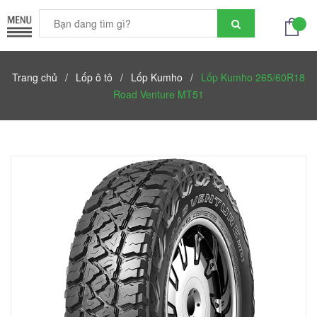
Trang chủ
/
Lốp ô tô
/
Lốp Kumho
/
Lốp Kumho 265/60R18
Road Venture MT51