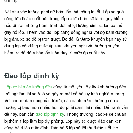
chỉ thị.
Nói như vậy không phải cứ bơm lốp thật căng là tốt. Lốp xe quá
căng tức là áp suất bên trong lốp xe lớn hơn, sẽ khá nguy hiểm
nếu đi trên những hành trình dài, nhiệt lượng sinh ra lớn có thể
gây nổ lốp. Thêm vào đó, lốp căng đồng nghĩa với độ bám đường
bị giảm, xe sẽ dễ bị trơn trượt. Do đó, G7Auto khuyên bạn hay sử
dụng lốp với đúng mức áp suất khuyến nghị và thường xuyên
kiểm tra để đảm báo lốp luôn duy trì mức áp suất này.
Đảo lốp định kỳ
Lốp xe bị mòn không đều
cũng là một yếu tố gây ảnh hưởng đến
trải nghiệm lái xe ô tô và gây ra một số hệ lụy khá nghiêm trọng.
Với các xe dẫn động cầu trước, các bánh trước thường có xu
hướng bị bào mòn nhiều hơn do phải đánh lái nhiều. Để tránh vấn
đề này, bạn cần
đảo lốp định kỳ
. Thông thường, các xe sẽ chuẩn
bị thêm 1 lốp làm lốp dự phòng. Lốp này sẽ được đảo đan xen
cùng hệ 4 lốp mặc định. Đảo hệ 5 lốp sẽ tối ưu được tuổi thọ