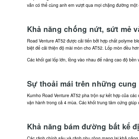
vẫn có thể cùng anh em vượt qua mọi chặng đường một 
Khả năng chống nứt, sứt mẻ v
Road Venture AT52 được cải tiến bởi hợp chất polyme bl
biệt để cải thiện độ mài mòn cho AT52. Lốp mòn đều hơn
Các khối gai lốp lớn, lồng vào nhau để nâng cao độ bền v
Sự thoải mái trên những cung
Kumho Road Venture AT52 pha trộn sự kết hợp của các đ
vận hành trong cả 4 mùa. Các khối trung tâm cứng giúp cả
Khả năng bám đường bất kể đị
Các rãnh chính sâu và rãnh phụ rộng mang lại khả năng b