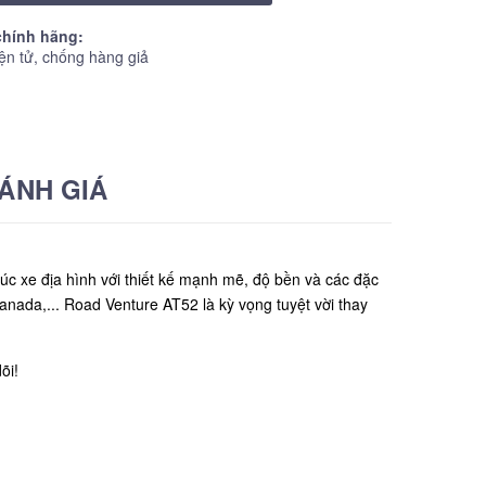
hính hãng:
ện tử, chống hàng giả
ÁNH GIÁ
xe địa hình với thiết kế mạnh mẽ, độ bền và các đặc
anada,... Road Venture AT52 là kỳ vọng tuyệt vời thay
õi!