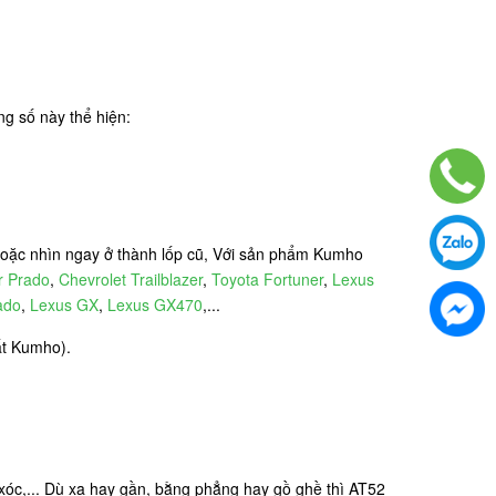
g số này thể hiện:
 hoặc nhìn ngay ở thành lốp cũ, Với sản phẩm Kumho
r Prado
,
Chevrolet Trailblazer
,
Toyota Fortuner
,
Lexus
ado
,
Lexus GX
,
Lexus GX470
,...
uất Kumho).
xóc,... Dù xa hay gần, bằng phẳng hay gồ ghề thì AT52