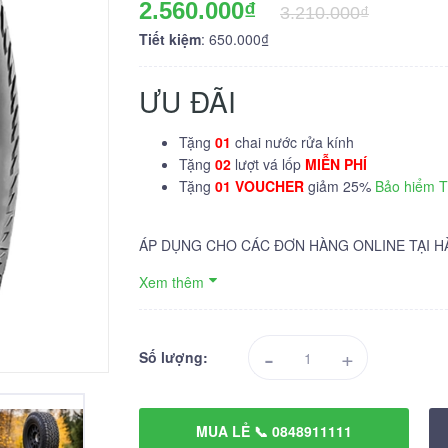
2.560.000₫
3.210.000₫
Tiết kiệm
: 650.000₫
ƯU ĐÃI
Tặng
01
chai nước rửa kính
Tặng
02
lượt vá lốp
MIỄN PHÍ
Tặng
01 VOUCHER
giảm 25%
Bảo hiểm 
ÁP DỤNG CHO CÁC ĐƠN HÀNG ONLINE TẠI H
Xem thêm
-
+
Số lượng:
MUA LẺ 📞 0848911111