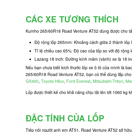
CÁC XE TƯƠNG THÍCH
Kumho 265/60R18 Road Venture AT52 dùng được cho tất c
Độ rộng lốp 265mm: Khoảng cách giữa 2 thành lốp
Tỉ lệ chiều cao 65%: Độ cao của lốp so với độ rộng
Lazang 18 inch: Đường kính mâm (vành) xe là 18 inc
Nếu bạn chưa biết kích thước lốp xe ô tô của mình là b
265/60R18 Road Venture AT52, bạn có thể dùng lắp cho
GX460
,
Toyota Hilux
,
Ford Everest
,
Mitsubishi Triton
,
Me
Lốp được thiết kế cho khả năng chịu tải lên tới 1060 kg 
ĐẶC TÍNH CỦA LỐP
Tiếp nối người anh em AT51, Road Venture AT52 sở hữu n