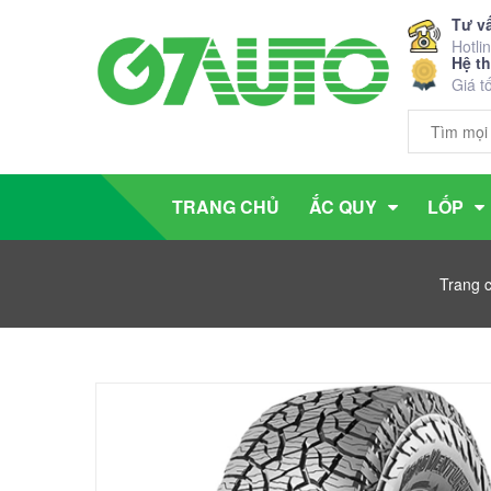
Tư v
Hotli
Hệ t
Giá t
TRANG CHỦ
ẮC QUY
LỐP
Trang 