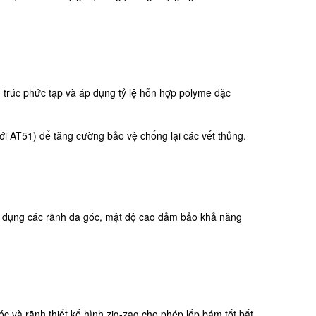
 trúc phức tạp và áp dụng tỷ lệ hỗn hợp polyme đặc
với AT51) để tăng cường bảo vệ chống lại các vết thủng.
áp dụng các rãnh đa góc, mật độ cao đảm bảo khả năng
c và rãnh thiết kế hình zig-zag cho phép lốp bám tốt bất