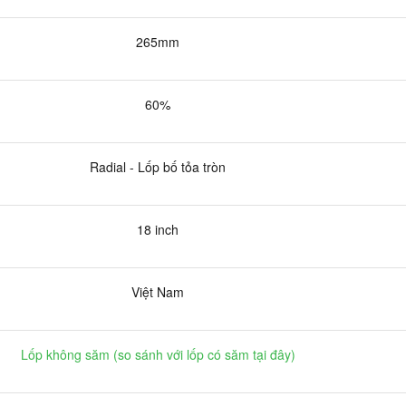
265mm
60%
Radial - Lốp bố tỏa tròn
18 inch
Việt Nam
Lốp không săm (
so sánh với lốp có săm tại đây
)