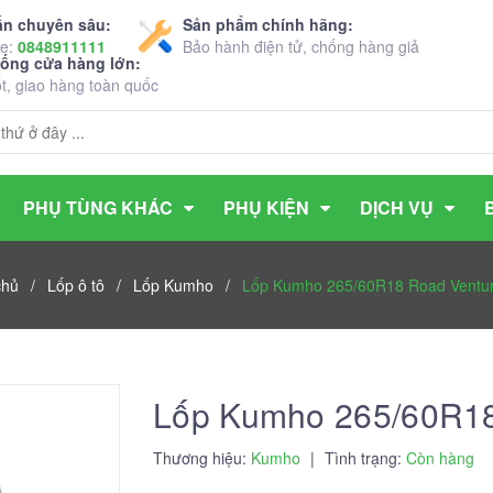
ấn chuyên sâu:
Sản phẩm chính hãng:
ne:
0848911111
Bảo hành điện tử, chống hàng giả
hống cửa hàng lớn:
ốt, giao hàng toàn quốc
PHỤ TÙNG KHÁC
PHỤ KIỆN
DỊCH VỤ
chủ
/
Lốp ô tô
/
Lốp Kumho
/
Lốp Kumho 265/60R18 Road Ventu
Lốp Kumho 265/60R18
Thương hiệu:
Kumho
|
Tình trạng:
Còn hàng