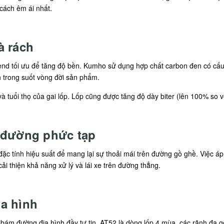
cách êm ái nhất.
à rách
end tối ưu để tăng độ bền. Kumho sử dụng hợp chất carbon đen có cấu
 trong suốt vòng đời sản phẩm.
à tuổi thọ của gai lốp. Lốp cũng được tăng độ dày biter (lên 100% so 
 đường phức tạp
ặc tính hiệu suất để mang lại sự thoải mái trên đường gồ ghề. Việc 
i thiện khả năng xử lý và lái xe trên đường thẳng.
a hình
ám đường địa hình đầy tự tin. AT52 là dòng lốp 4 mùa, các rãnh đa gó