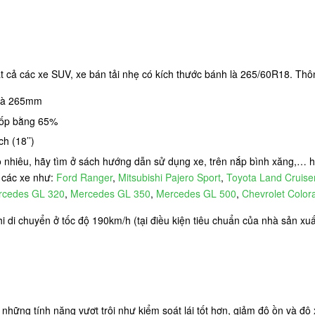
ả các xe SUV, xe bán tải nhẹ có kích thước bánh là 265/60R18. Thôn
 là 265mm
 lốp bằng 65%
h (18’’)
ao nhiêu, hãy tìm ở sách hướng dẫn sử dụng xe, trên nắp bình xăng,…
 các xe như:
Ford Ranger
,
Mitsubishi Pajero Sport
,
Toyota Land Cruise
rcedes GL 320
,
Mercedes GL 350
,
Mercedes GL 500
,
Chevrolet Color
khi di chuyển ở tốc độ 190km/h (tại điều kiện tiêu chuẩn của nhà sản x
hững tính năng vượt trội như kiểm soát lái tốt hơn, giảm độ ồn và độ 