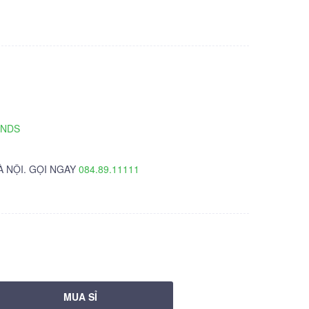
TNDS
À NỘI. GỌI NGAY
084.89.11111
MUA SỈ