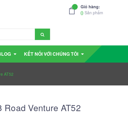
Giỏ hàng:
(
)
Sản phẩm
BLOG
KẾT NỐI VỚI CHÚNG TÔI
re AT52
 Road Venture AT52