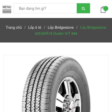
Trang chủ
/
Lốp ô tô
/
Lốp Bridgestone
/
Lốp Bridgestone
265/60R18 Dueler H/T 684