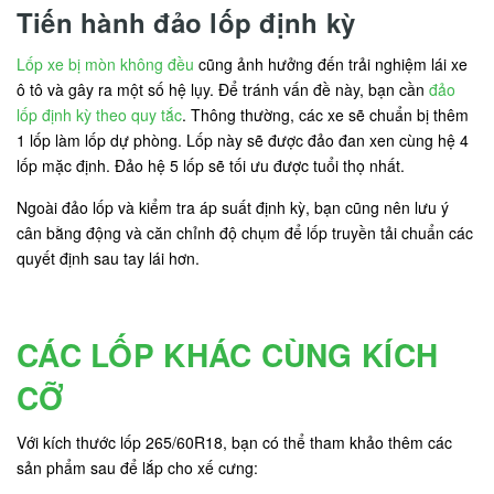
Tiến hành đảo lốp định kỳ
Lốp xe bị mòn không đều
cũng ảnh hưởng đến trải nghiệm lái xe
ô tô và gây ra một số hệ lụy. Để tránh vấn đề này, bạn cần
đảo
lốp định kỳ theo quy tắc
. Thông thường, các xe sẽ chuẩn bị thêm
1 lốp làm lốp dự phòng. Lốp này sẽ được đảo đan xen cùng hệ 4
lốp mặc định. Đảo hệ 5 lốp sẽ tối ưu được tuổi thọ nhất.
Ngoài đảo lốp và kiểm tra áp suất định kỳ, bạn cũng nên lưu ý
cân bằng động và căn chỉnh độ chụm để lốp truyền tải chuẩn các
quyết định sau tay lái hơn.
CÁC LỐP KHÁC CÙNG KÍCH
CỠ
Với kích thước lốp 265/60R18, bạn có thể tham khảo thêm các
sản phẩm sau để lắp cho xế cưng: