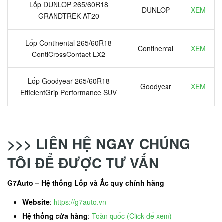
Lốp DUNLOP 265/60R18
DUNLOP
XEM
GRANDTREK AT20
Lốp Continental 265/60R18
Continental
XEM
ContiCrossContact LX2
Lốp Goodyear 265/60R18
Goodyear
XEM
EfficientGrip Performance SUV
>>> LIÊN HỆ NGAY CHÚNG
TÔI ĐỂ ĐƯỢC TƯ VẤN
G7Auto – Hệ thống Lốp và Ắc quy chính hãng
Website
:
https://g7auto.vn
Hệ thống cửa hàng
:
Toàn quốc (Click để xem)