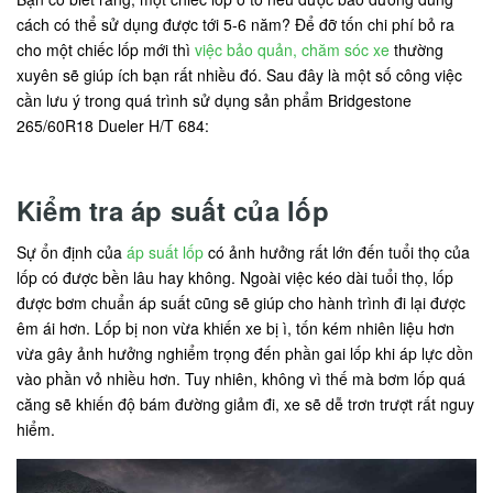
cách có thể sử dụng được tới 5-6 năm? Để đỡ tốn chi phí bỏ ra
cho một chiếc lốp mới thì
việc bảo quản, chăm sóc xe
thường
xuyên sẽ giúp ích bạn rất nhiều đó. Sau đây là một số công việc
cần lưu ý trong quá trình sử dụng sản phẩm Bridgestone
265/60R18 Dueler H/T 684:
Kiểm tra áp suất của lốp
Sự ổn định của
áp suất lốp
có ảnh hưởng rất lớn đến tuổi thọ của
lốp có được bền lâu hay không. Ngoài việc kéo dài tuổi thọ, lốp
được bơm chuẩn áp suất cũng sẽ giúp cho hành trình đi lại được
êm ái hơn. Lốp bị non vừa khiến xe bị ì, tốn kém nhiên liệu hơn
vừa gây ảnh hưởng nghiểm trọng đến phần gai lốp khi áp lực dồn
vào phần vỏ nhiều hơn. Tuy nhiên, không vì thế mà bơm lốp quá
căng sẽ khiến độ bám đường giảm đi, xe sẽ dễ trơn trượt rất nguy
hiểm.