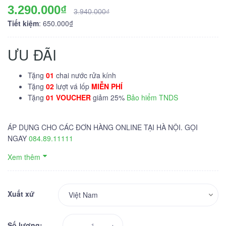
3.290.000₫
3.940.000₫
Tiết kiệm
: 650.000₫
ƯU ĐÃI
Tặng
01
chai nước rửa kính
Tặng
02
lượt vá lốp
MIỄN PHÍ
Tặng
01 VOUCHER
giảm 25%
Bảo hiểm TNDS
ÁP DỤNG CHO CÁC ĐƠN HÀNG ONLINE TẠI HÀ NỘI. GỌI
NGAY
084.89.11111
Xem thêm
Xuất xứ
-
+
Số lượng: