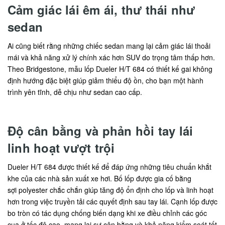
Cảm giác lái êm ái, thư thái như
sedan
Ai cũng biết rằng những chiếc sedan mang lại cảm giác lái thoải
mái và khả năng xử lý chính xác hơn SUV do trọng tâm thấp hơn.
Theo Bridgestone, mẫu lốp Dueler H/T 684 có thiết kế gai không
định hướng đặc biệt giúp giảm thiểu độ ồn, cho bạn một hành
trình yên tĩnh, dễ chịu như sedan cao cấp.
Độ cân bằng và phản hồi tay lái
linh hoạt vượt trội
Dueler H/T 684 được thiết kế để đáp ứng những tiêu chuẩn khắt
khe của các nhà sản xuất xe hơi. Bố lốp được gia cố bằng
sợi polyester chắc chắn giúp tăng độ ổn định cho lốp và linh hoạt
hơn trong việc truyền tải các quyết định sau tay lái. Cạnh lốp được
bo tròn có tác dụng chống biến dạng khi xe điều chỉnh các góc
cua ở tốc độ cao, mang lại sự cân bằng và khả năng kiểm soát tốt