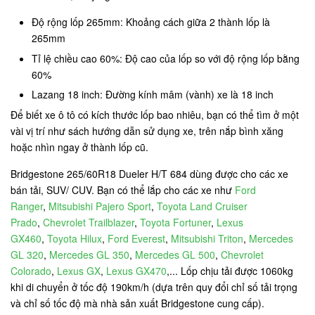
Độ rộng lốp 265mm: Khoảng cách giữa 2 thành lốp là
265mm
Tỉ lệ chiều cao 60%: Độ cao của lốp so với độ rộng lốp bằng
60%
Lazang 18 inch: Đường kính mâm (vành) xe là 18 inch
Để biết xe ô tô có kích thước lốp bao nhiêu, bạn có thể tìm ở một
vài vị trí như sách hướng dẫn sử dụng xe, trên nắp bình xăng
hoặc nhìn ngay ở thành lốp cũ.
Bridgestone 265/60R18 Dueler H/T 684 dùng được cho các xe
bán tải, SUV/ CUV. Bạn có thể lắp cho các xe như
Ford
Ranger
,
Mitsubishi Pajero Sport
,
Toyota Land Cruiser
Prado
,
Chevrolet Trailblazer
,
Toyota Fortuner
,
Lexus
GX460
,
Toyota Hilux
,
Ford Everest
,
Mitsubishi Triton
,
Mercedes
GL 320
,
Mercedes GL 350
,
Mercedes GL 500
,
Chevrolet
Colorado
,
Lexus GX
,
Lexus GX470
,... Lốp chịu tải được 1060kg
khi di chuyển ở tốc độ 190km/h (dựa trên quy đổi chỉ số tải trọng
và chỉ số tốc độ mà nhà sản xuất Bridgestone cung cấp).