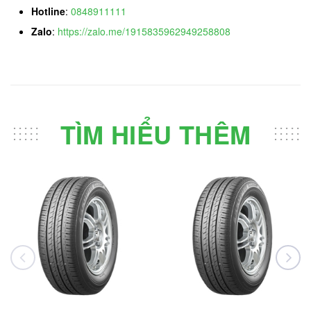
Hotline
:
0848911111
Zalo
:
https://zalo.me/1915835962949258808
TÌM HIỂU THÊM