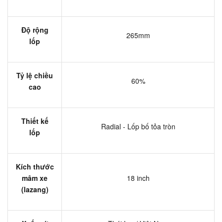
Độ rộng
265mm
lốp
Tỷ lệ chiều
60%
cao
Thiết kế
Radial - Lốp bố tỏa tròn
lốp
Kích thước
mâm xe
18 inch
(lazang)