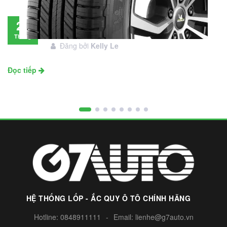
Đánh giá lốp Michelin Primacy SUV: Đáng
28
đầu tư không?
Tháng
Đăng bởi
Kelly Le
11
Đọc tiếp
HỆ THỐNG LỐP - ẮC QUY Ô TÔ CHÍNH HÃNG
Hotline:
0848911111
-
Email:
lienhe@g7auto.vn