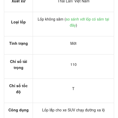
Xuất xứ
Thái Lan/ Việt Nam
Lốp không săm (
so sánh với lốp có săm tại
Loại lốp
đây
)
Tình trạng
Mới
Chỉ số tải
110
trọng
Chỉ số tốc
T
độ
Công dụng
Lốp lắp cho xe SUV chạy đường xa lộ