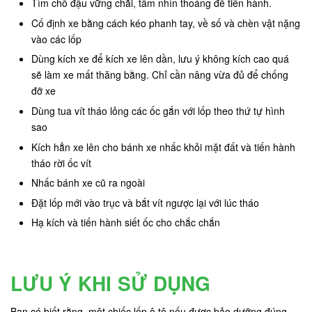
Tìm chỗ đậu vững chãi, tầm nhìn thoáng để tiến hành.
Cố định xe bằng cách kéo phanh tay, về số và chèn vật nặng
vào các lốp
Dùng kích xe để kích xe lên dần, lưu ý không kích cao quá
sẽ làm xe mất thăng bằng. Chỉ cần nâng vừa đủ để chống
đỡ xe
Dùng tua vít tháo lỏng các ốc gắn với lốp theo thứ tự hình
sao
Kích hẳn xe lên cho bánh xe nhấc khỏi mặt đất và tiến hành
tháo rời ốc vít
Nhấc bánh xe cũ ra ngoài
Đặt lốp mới vào trục và bắt vít ngược lại với lúc tháo
Hạ kích và tiến hành siết ốc cho chắc chắn
LƯU Ý KHI SỬ DỤNG
Bạn có biết rằng, một chiếc lốp ô tô nếu được bảo dưỡng đúng