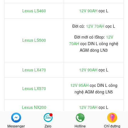
Lexus LS460
12V 90AH
cọc L
Đời cũ:
12V 70AH
cọc L
Đời mới có iStop:
12V
Lexus LS500
70AH
cọc DIN L công nghệ
AGM dòng LN3
Lexus LX470
12V 90AH
cọc L
12V 95AH
cọc DIN L công
Lexus LX570
nghệ AGM dòng LN5
Lexus NX200
12V 70AH
cọc L
Đời cũ:
12V 70AH
cọc L
Messenger
Zalo
Hotline
Chỉ đường