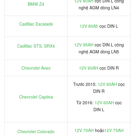
12V 80AH
cọc DIN L công
BMW Z4
nghệ AGM dòng LN4
Cadillac Escalade
12V 80Ah
cọc DIN L
12V 95AH
cọc DIN L công
Cadillac STS, SRX4
nghệ AGM dòng LN5
Chevrolet Aveo
12V 60AH
cọc DIN R
Trước 2015:
12V 60AH
cọc
DIN R
Chevrolet Captiva
Từ 2016:
12V 60AH
cọc
DIN L
12V 70AH
hoặc
12V 75AH
Chevrolet Colorado