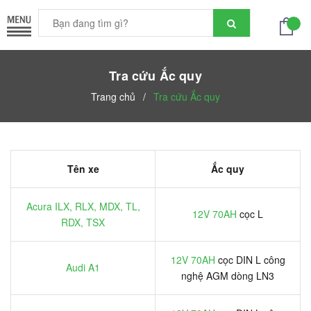
Tra cứu Ắc quy
Trang chủ
/
Tra cứu Ắc quy
Tên xe
Ắc quy
Acura ILX, RLX, MDX, TL,
12V 70AH
cọc L
RDX, TSX
12V 70AH
cọc DIN L công
Audi A1
nghệ AGM dòng LN3