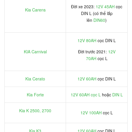
Đời xe 2023:
12V 45AH
cọc
Kia Carens
DIN L (có thể lắp
lên
DIN60
)
12V 80AH
cọc DIN L
KIA Carnival
Đời trước 2021:
12V
70AH
cọc L
Kia Cerato
12V 60AH
cọc DIN L
Kia Forte
12V 60AH cọc L
hoặc
DIN L
Kia K 2500, 2700
12V 100AH
cọc L
Kia K3
12V 60AH
cọc DIN L