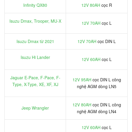
Infinity QX80
12V 80AH
cọc R
Isuzu Dmax, Trooper, MU-X
12V 70AH
cọc L
Isuzu Dmax từ 2021
12V 70AH
cọc DIN L
Isuzu Hi Lander
12V 60AH
cọc L
Jaguar E-Pace, F-Pace, F-
12V 95AH
cọc DIN L công
Type, X-Type, XE, XF, XJ
nghệ AGM dòng LN5
12V 80AH
cọc DIN L công
Jeep Wrangler
nghệ AGM dòng LN4
12V 60AH
cọc L